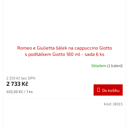
Romeo e Giulietta šálek na cappuccino Giotto
s podšálkem Giotto 180 ml - sada 6 ks
Skladem
(2 balení)
2 259 Kč bez DPH
2 733 Kč
Do košíku
Měrná
455,50 Kč / 1 ks
cena:
Kód:
38015