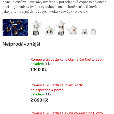
plynu, elektřiny. Chuť kávy uvařené v porcelánové espressině Ancap
není negativně ovlivněna vylouhováním pachutě hliníku či kovů
jako je tomu u jiných kovových moka konviček - bialetek.
Nejprodávanější
Romeo e Giulietta konvička na čaj Giotto 350 ml
Skladem
(1 ks)
1 140 Kč
Romeo e Giulietta kávovar Giotto
na espresso 4 porce
Skladem
(1 ks)
2 890 Kč
Romeo e Giulietta šálek na cappuccino Giotto