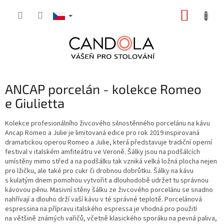
Přejít
NÁKUP
na
obsah
KOŠÍK
ANCAP porcelán - kolekce Romeo
e Giulietta
Kolekce profesionálního živcového silnostěnného porcelánu na kávu
Ancap Romeo a Julie je limitovaná edice pro rok 2019 inspirovaná
dramatickou operou Romeo a Julie, která představuje tradiční operní
festival v italském amfiteátru ve Veroně. Šálky jsou na podšálcích
umístěny mimo střed a na podšálku tak vzniká velká ložná plocha nejen
pro lžičku, ale také pro cukr či drobnou dobrůtku. Šálky na kávu
s kulatým dnem pomohou vytvořit a dlouhodobě udržet tu správnou
kávovou pěnu. Masivní stěny šálku ze živcového porcelánu se snadno
nahřívají a dlouho drží vaší kávu v té správné teplotě. Porcelánová
espressina na přípravu italského espressa je vhodná pro použití
na většině známých vařičů, včetně klasického sporáku na pevná paliva,