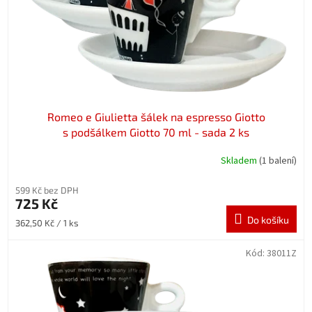
d
u
k
t
ů
Romeo e Giulietta šálek na espresso Giotto
s podšálkem Giotto 70 ml - sada 2 ks
Skladem
(1 balení)
599 Kč bez DPH
725 Kč
Do košíku
Měrná
362,50 Kč / 1 ks
cena:
Kód:
38011Z