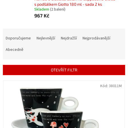
s podšálkem Giotto 180 ml - sada 2 ks
Skladem
(2 balení)
967 Kč
Ř
a
Doporučujeme
Nejlevnější
Nejdražší
Nejprodávanější
z
e
Abecedně
n
í
p
OTEVŘÍT FILTR
r
o
V
Kód:
38011M
d
ý
u
p
k
i
t
s
ů
p
r
o