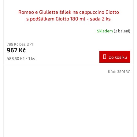
Romeo e Giulietta šálek na cappuccino Giotto
s podšálkem Giotto 180 ml - sada 2 ks
Skladem
(2 balení)
799 Kč bez DPH
967 Kč
Do košíku
Měrná
483,50 Kč / 1 ks
cena:
Kód:
38013C