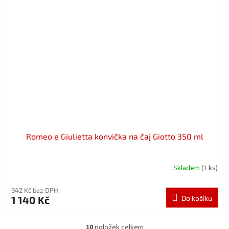
Romeo e Giulietta konvička na čaj Giotto 350 ml
Skladem
(1 ks)
942 Kč bez DPH
1 140 Kč
Do košíku
10
položek celkem