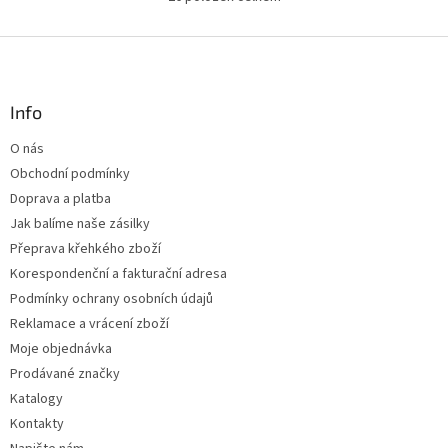
O
v
l
Z
á
á
d
p
a
a
Info
c
t
í
O nás
í
p
Obchodní podmínky
r
v
Doprava a platba
k
Jak balíme naše zásilky
y
Přeprava křehkého zboží
v
ý
Korespondenční a fakturační adresa
p
Podmínky ochrany osobních údajů
i
Reklamace a vrácení zboží
s
u
Moje objednávka
Prodávané značky
Katalogy
Kontakty