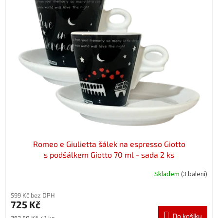
Romeo e Giulietta šálek na espresso Giotto
s podšálkem Giotto 70 ml - sada 2 ks
Skladem
(3 balení)
599 Kč bez DPH
725 Kč
Do košíku
Měrná
362,50 Kč / 1 ks