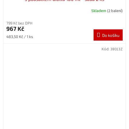
Skladem
(2 balení)
799 Kč bez DPH
967 Kč
Do košíku
Měrná
483,50 Kč / 1 ks
cena:
Kód:
38013Z