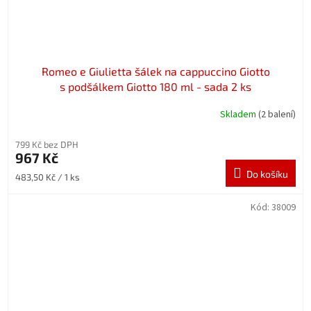
Romeo e Giulietta šálek na cappuccino Giotto
s podšálkem Giotto 180 ml - sada 2 ks
Skladem
(2 balení)
799 Kč bez DPH
967 Kč
Do košíku
Měrná
483,50 Kč / 1 ks
cena:
Kód:
38009