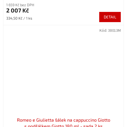
1 659 Kč bez DPH
2 007 Kč
DETAIL
Měrná
334,50 Kč / 1 ks
cena:
Kód:
38013M
Romeo e Giulietta šálek na cappuccino Giotto
s podšálkem Giotto 180 ml - sada 2 ks