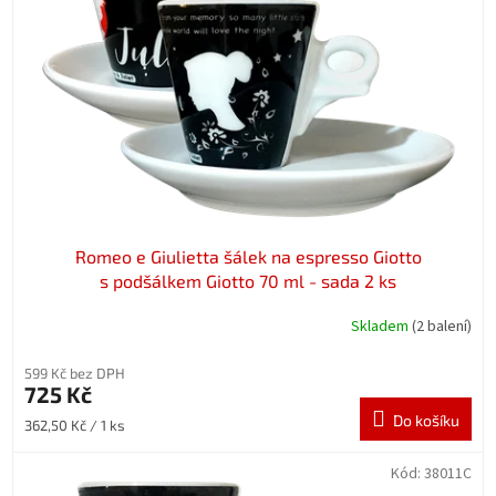
Romeo e Giulietta šálek na espresso Giotto
s podšálkem Giotto 70 ml - sada 2 ks
Skladem
(2 balení)
599 Kč bez DPH
725 Kč
Do košíku
Měrná
362,50 Kč / 1 ks
cena:
Kód:
38011C