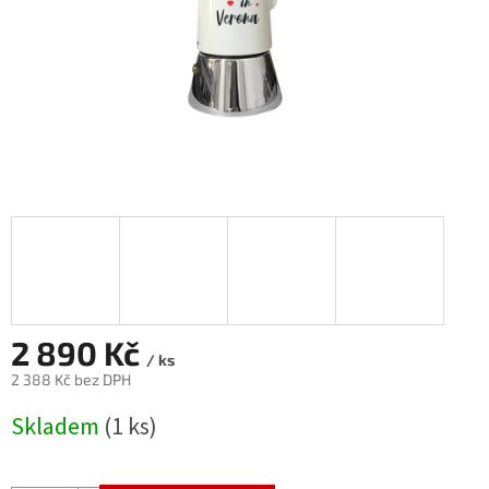
2 890 Kč
/ ks
2 388 Kč bez DPH
Měrná
Skladem
(1 ks)
cena: