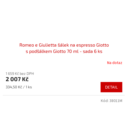
Romeo e Giulietta šálek na espresso Giotto
s podšálkem Giotto 70 ml - sada 6 ks
Na dotaz
1 659 Kč bez DPH
2 007 Kč
Měrná
334,50 Kč / 1 ks
DETAIL
cena:
Kód:
38011M