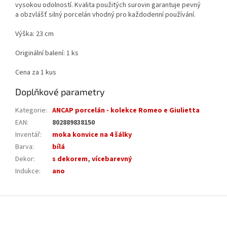
vysokou odolností. Kvalita použitých surovin garantuje pevný
a obzvlášť silný porcelán vhodný pro každodenní používání.
Výška: 23 cm
Originální balení: 1 ks
Cena za 1 kus
Doplňkové parametry
Kategorie
:
ANCAP porcelán - kolekce Romeo e Giulietta
EAN
:
802889838150
Inventář
:
moka konvice na 4 šálky
Barva
:
bílá
Dekor
:
s dekorem
,
vícebarevný
Indukce
:
ano
Z
á
p