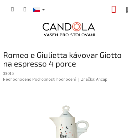
Přejít
NÁKUP
na
obsah
KOŠÍK
Romeo e Giulietta kávovar Giotto
na espresso 4 porce
38015
Průměrné
Neohodnoceno
Podrobnosti hodnocení
Značka:
Ancap
hodnocení
produktu
je
0,0
z
5
hvězdiček.