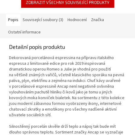
ZOBRAZIT VŠECHNY SOUVISEJÍCÍ PRODUKTY
Popis
Související soubory (3)
Hodnocení
Značka
Ostatní informace
Detailní popis produktu
Dekorovaná porcelánová espressina na přípravu italského
espressa z limitované edice pro rok 2019 inspirovaná
dramatickou operou Romeo a Julie je vhodná pro použití
na většině známých vařičů, včetně klasického sporáku na pevná
paliva, plyn, elektřinu a zejména na indukci. Chuť kávy uvařené
v porcelánové espressině Ancap není negativně ovlivněna
vylouhováním pachutě hliníku či kovů jako je tomu u jiných
kovových moka konviček bialetek. Na sortimentu z této kolekce
jsou moderní zábavnou formou vyobrazeny ikony, internetové
chatovací zkratky a emotikony pro všechny nadšené aktivní
uživatele sociálních sítí.
Silnostěnný porcelán skvěle drží teplo a nápoj tak bude mít
dlouho správnou teplotu. Sortiment značky Ancap se vyznačuje