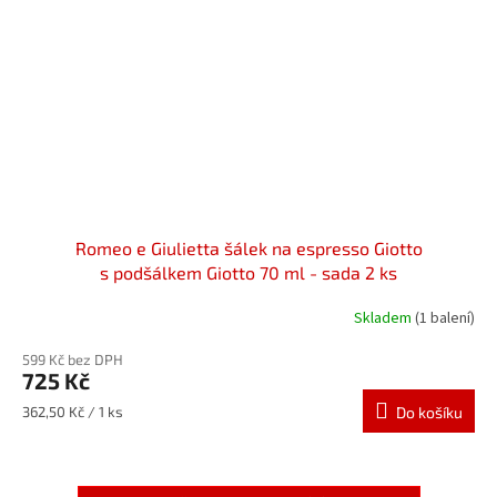
Romeo e Giulietta šálek na espresso Giotto
s podšálkem Giotto 70 ml - sada 2 ks
Skladem
(1 balení)
599 Kč bez DPH
725 Kč
Měrná
362,50 Kč / 1 ks
Do košíku
cena: