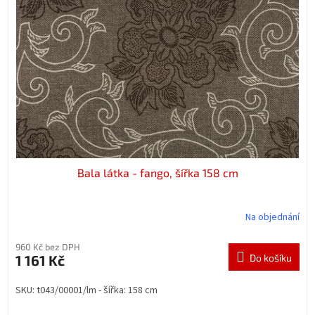
t
s
ů
p
r
o
d
u
k
t
ů
Bala látka - fango, šířka 158 cm
Na objednání
960 Kč bez DPH
1 161 Kč
Do košíku
SKU: t043/00001/lm - šířka: 158 cm