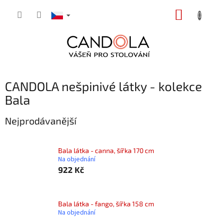
Přejít
NÁKUP
na
obsah
KOŠÍK
CANDOLA nešpinivé látky - kolekce
Bala
Nejprodávanější
Bala látka - canna, šířka 170 cm
Na objednání
922 Kč
Bala látka - fango, šířka 158 cm
Na objednání