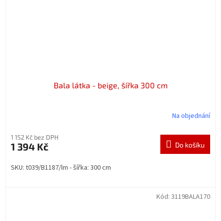
Bala látka - beige, šířka 300 cm
Na objednání
1 152 Kč bez DPH
1 394 Kč
Do košíku
SKU: t039/B1187/lm - šířka: 300 cm
Kód:
3119BALA170