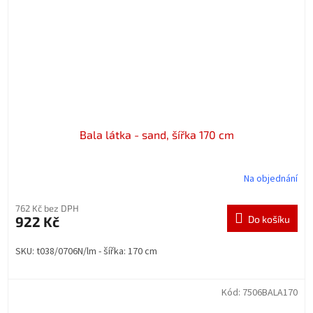
Bala látka - sand, šířka 170 cm
Na objednání
762 Kč bez DPH
922 Kč
Do košíku
SKU: t038/0706N/lm - šířka: 170 cm
Kód:
7506BALA170