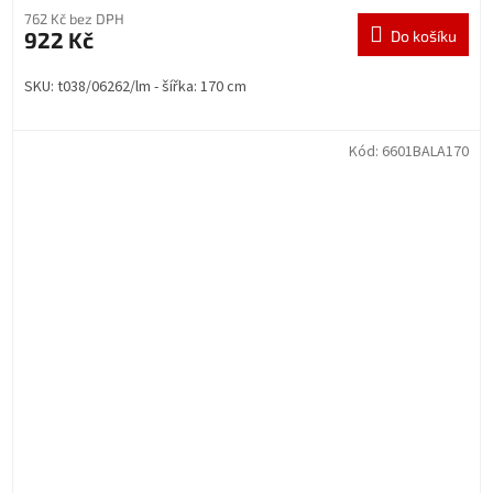
762 Kč bez DPH
922 Kč
Do košíku
SKU: t038/06262/lm - šířka: 170 cm
Kód:
6601BALA170