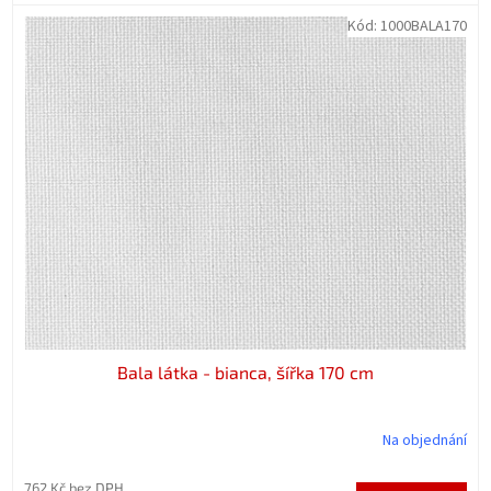
Kód:
1000BALA170
Bala látka - bianca, šířka 170 cm
Na objednání
762 Kč bez DPH