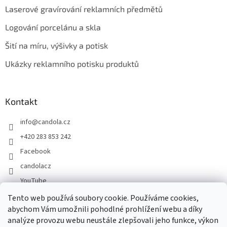
Laserové gravírování reklamních předmětů
Logování porcelánu a skla
Šití na míru, výšivky a potisk
Ukázky reklamního potisku produktů
Kontakt
info
@
candola.cz
+420 283 853 242
Facebook
candolacz
YouTube
Tento web používá soubory cookie. Používáme cookies,
abychom Vám umožnili pohodlné prohlížení webu a díky
Přijímáme online platby
analýze provozu webu neustále zlepšovali jeho funkce, výkon