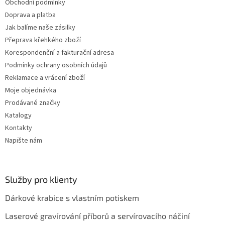
Obchodní podmínky
y
v
Doprava a platba
ý
Jak balíme naše zásilky
p
Přeprava křehkého zboží
i
s
Korespondenční a fakturační adresa
u
Podmínky ochrany osobních údajů
Reklamace a vrácení zboží
Moje objednávka
Prodávané značky
Katalogy
Kontakty
Napište nám
Služby pro klienty
Dárkové krabice s vlastním potiskem
Laserové gravírování příborů a servírovacího náčiní