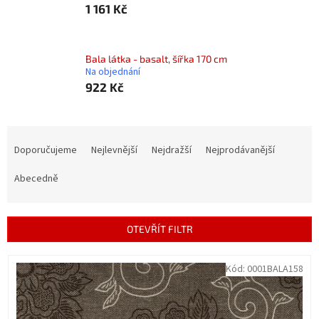
1 161 Kč
Bala látka - basalt, šířka 170 cm
Na objednání
922 Kč
Ř
a
Doporučujeme
Nejlevnější
Nejdražší
Nejprodávanější
z
e
Abecedně
n
í
p
OTEVŘÍT FILTR
r
o
V
Kód:
0001BALA158
d
ý
u
p
k
i