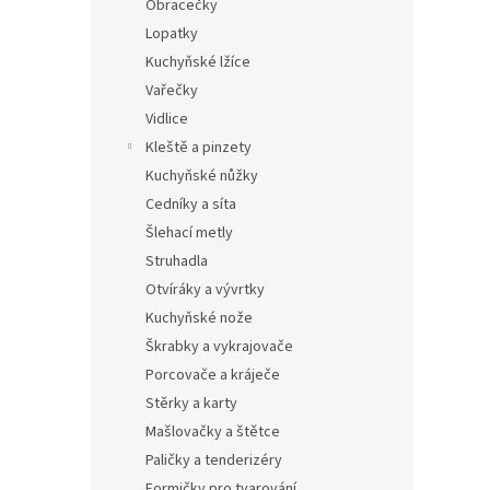
Obracečky
4 6
Lopatky
Kuchyňské lžíce
Vařečky
Vidlice
Kleště a pinzety
Kuchyňské nůžky
Cedníky a síta
Šlehací metly
Struhadla
Otvíráky a vývrtky
Kuchyňské nože
Škrabky a vykrajovače
Titan
Porcovače a kráječe
8,5 l
Stěrky a karty
Mašlovačky a štětce
Paličky a tenderizéry
Formičky pro tvarování
4 260