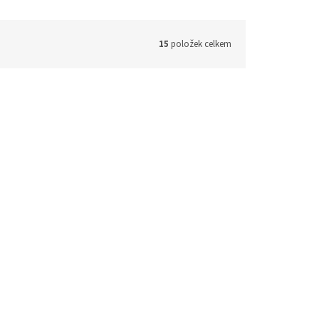
15
položek celkem
Kód:
3225
Kód:
3520
Titanový pekáč s mosaznými
držadly 35 x 19 x 4 cm
dem
(1 ks)
Na dotaz
2 310 Kč bez DPH