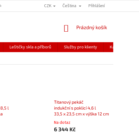
CZK
Čeština
ÍME NAŠE ZÁSILKY
PŘEPRAVA KŘEHKÉHO ZBOŽÍ
Přihlášení
KORESPONDENČNÍ A
NÁKUPNÍ
Prázdný košík
KOŠÍK
Leštičky skla a příborů
Služby pro klienty
Katalogy
Titanový pekáč
8,5 l
indukční s poklicí 4,6 l
ka
33,5 x 23,5 cm x výška 12 cm
Na dotaz
6 344 Kč