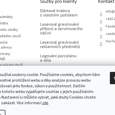
Služby pro klienty
Kontakt
ý
p
Dárkové krabice
info
@
i
s vlastním potiskem
podmínky
s
+420 
u
latba
Laserové gravírování
Face
příborů a servírovacího
naše zásilky
náčiní
cando
řehkého zboží
YouT
Laserové gravírování
enční
reklamních předmětů
í adresa
chrany
Logování porcelánu
dajů
a skla
 vrácení zboží
Šití na míru, výšivky
návka
a potisk
oužívá soubory cookie. Používáme cookies, abychom Vám
značky
odlné prohlížení webu a díky analýze provozu webu
Ukázky reklamního
pšovali jeho funkce, výkon a použitelnost. Dalším
potisku produktů
tohoto webu vyjadřujete souhlas s jejich používáním.
 Nastavení si můžete vybrat, jaké druhy Cookies chcete
m
 zakázat. Více informací
zde
.