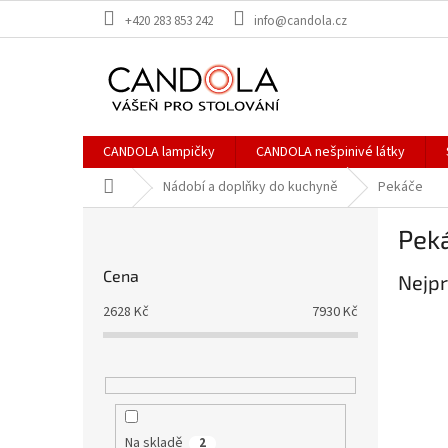
Přejít
+420 283 853 242
info@candola.cz
na
obsah
CANDOLA lampičky
CANDOLA nešpinivé látky
Domů
Nádobí a doplňky do kuchyně
Pekáče
P
Pek
o
s
Cena
Nejpr
t
r
2628
Kč
7930
Kč
a
n
n
í
p
a
Na skladě
2