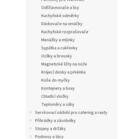
5 15
Odšťavnovače a lisy
Kuchyňské odměrky
Dávkovače na omáčky
Kuchyňské rozprašovače
Menážky a mlýnky
Sypátka a cukřenky
Ocílky a brousky
Magnetické lišty na nože
Krájecí desky a prkénka
Koše do myčky
Kontejnery a boxy
Chladící vložky
Teploměry a váhy
Titan
32 x 
Servírovací nádobí pro catering a rauty
Přihrádky a zásobníky
Stojany a držáky
Podnosy a tácy
2 730