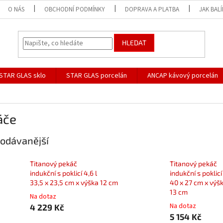
O NÁS
OBCHODNÍ PODMÍNKY
DOPRAVA A PLATBA
JAK BAL
HLEDAT
STAR GLAS sklo
STAR GLAS porcelán
ANCAP kávový porcelán
áče
odávanější
Titanový pekáč
Titanový pekáč
indukční s poklicí 4,6 l
indukční s poklicí 
33,5 x 23,5 cm x výška 12 cm
40 x 27 cm x výš
13 cm
Na dotaz
Na dotaz
4 229 Kč
5 154 Kč