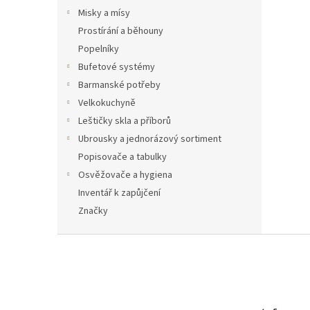
3 3
Misky a mísy
Prostírání a běhouny
Popelníky
Bufetové systémy
Barmanské potřeby
Velkokuchyně
Leštičky skla a příborů
Ubrousky a jednorázový sortiment
Popisovače a tabulky
Osvěžovače a hygiena
Inventář k zapůjčení
Značky
Z
á
p
a
t