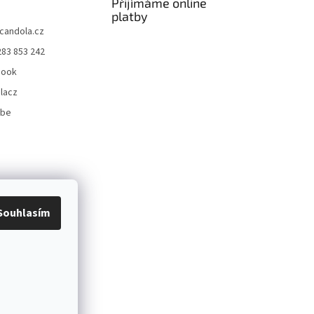
Přijímáme online
platby
candola.cz
283 853 242
book
lacz
ube
Souhlasím