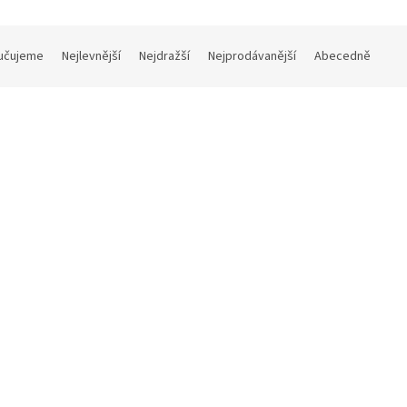
učujeme
Nejlevnější
Nejdražší
Nejprodávanější
Abecedně
Kód:
04060230GCV
ový pekáč s úchyty smaltovaný
Titanový pekáč oválný
 33 cm
33 x 25 x výška 12 cm
Na dotaz
Skla
Kč bez DPH
2 173 Kč bez DPH