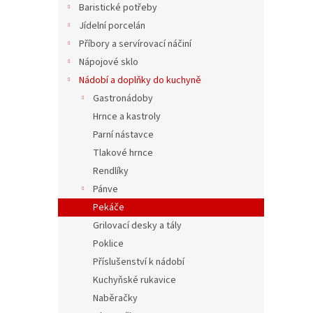
Baristické potřeby
3 31
Jídelní porcelán
Příbory a servírovací náčiní
Nápojové sklo
Nádobí a doplňky do kuchyně
Gastronádoby
Hrnce a kastroly
Parní nástavce
Tlakové hrnce
Rendlíky
Pánve
Pekáče
Grilovací desky a tály
Titan
Poklice
40 x 
Příslušenství k nádobí
Kuchyňské rukavice
Naběračky
3 850