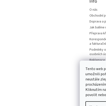
Info
í
O nás
Obchodní 
Doprava a p
Jak balíme 
Přeprava k
Korespond
a fakturačn
Podmínky o
osobních ú
Reklamace a
Moje objed
Tento web p
Prodávané 
umožnili poh
Katalogy
neustále zle
Kontakty
procházením 
Kliknutím na
Napište ná
povolit nebo