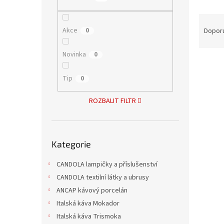
n
e
Ř
l
a
Akce
0
Dopor
z
e
Novinka
0
V
n
ý
í
Tip
0
p
p
i
r
ROZBALIT FILTR
s
o
p
d
r
u
Přeskočit
o
k
Kategorie
kategorie
d
t
u
ů
CANDOLA lampičky a příslušenství
Litin
k
CANDOLA textilní látky a ubrusy
23 x
t
ANCAP kávový porcelán
ů
Italská káva Mokador
Italská káva Trismoka
2 736 