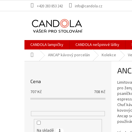
Přejít
+420 283 853 242
info@candola.cz
na
obsah
CANDOLA lampičky
CANDOLA nešpinivé látky
Domů
ANCAP kávový porcelán
Kolekce
Ve
P
ANCA
o
s
Cena
Limitov
t
pro ženy
r
707
Kč
708
Kč
psaníčko
a
espress
n
Chuť káv
n
kovovýc
í
Ancap se
používán
p
a
Na skladě
1