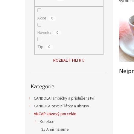
Výroba l
n
e
l
Akce
0
Novinka
0
Tip
0
ROZBALIT FILTR
Nejpr
Přeskočit
Kategorie
kategorie
CANDOLA lampičky a příslušenství
CANDOLA textilní látky a ubrusy
ANCAP kávový porcelán
Kolekce
25 Anni Insieme