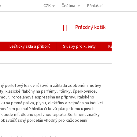
CZK
Čeština
ÍME NAŠE ZÁSILKY
PŘEPRAVA KŘEHKÉHO ZBOŽÍ
Přihlášení
KORESPONDENČNÍ A
NÁKUPNÍ
Prázdný košík
KOŠÍK
Leštičky skla a příborů
Služby pro klienty
Katalogy
emný perleťový lesk v růžovém základu zdobeném motivy
y, klasické flakóny na parfémy, rtěnky,
šperkovnice,
amour.
Porcelánová espressina na přípravu italského
u na pevná paliva, plynu, elektřiny a zejména na indukci.
váním pachutě hliníku či kovů jako je tomu u jiných
tak bude mít dlouho správnou teplotu.
Sortiment značky
a obzvlášť silný porcelán vhodný pro každodenní