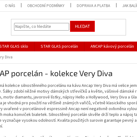
O NÁS
OBCHODNÍ PODMÍNKY
DOPRAVA A PLATBA
JAK BAL
HLEDAT
STAR GLAS sklo
STAR GLAS porcelán
ANCAP kávový porcelán
ry Diva
P porcelán - kolekce Very Diva
aná kolekce silnostěnného porcelánu na kávu Ancap Very Diva má velice j
. Šálky zdobí něžné motivy dámských střevíčků a květin, vášnivé dámské rt
, motiv diamantu, javorové lístky,
nápisy Hello a Hollywood, Very Diva a Gl
a je
vhodná pro použití na většině známých vařičů, včetně klasického sporák
y uvařené v porcelánové espressině Ancap není negativně ovlivněna vylouho
h moka konviček bialetek.
Silnostěnný porcelán skvěle drží teplo a nápoj 
 vyznačuje vysokou odolností. Kvalita použitých surovin garantuje pevný 
í.