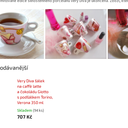
imitované edice silnostěnného porcelánu Very Diva je ukončena. Zboží, kte
odávanější
Very Diva šálek
na caffè latte
a čokoládu Giotto
s podšálkem Torino,
Verona 350 ml
Skladem
(94 ks)
707 Kč