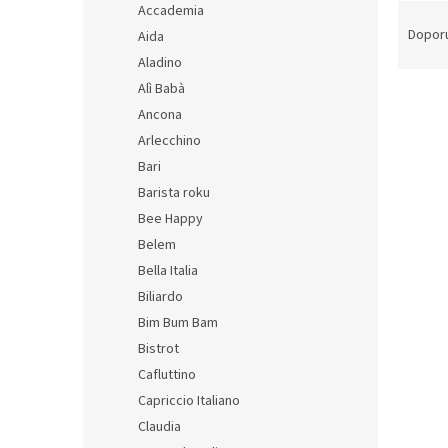
Ř
Accademia
a
Dopor
Aida
z
Aladino
e
Alì Babà
V
n
Ancona
ý
í
p
Arlecchino
p
i
r
Bari
s
o
Barista roku
p
d
Bee Happy
r
u
Belem
o
k
Bella Italia
d
t
u
ů
Biliardo
Very 
k
Bim Bum Bam
a čo
t
Bistrot
Torin
ů
Cafluttino
Capriccio Italiano
584 K
Claudia
707