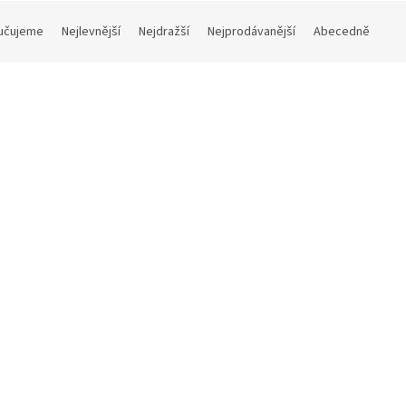
učujeme
Nejlevnější
Nejdražší
Nejprodávanější
Abecedně
Kód:
31062
Diva šálek na caffè latte
koládu Giotto s podšálkem
o, Verona 350 ml
Skladem
(94 ks)
č bez DPH
 Kč
Do košíku