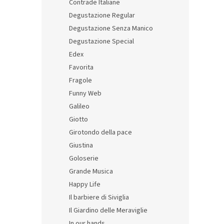
Contrade Italiane
Degustazione Regular
Degustazione Senza Manico
Degustazione Special
Edex
Favorita
Fragole
Funny Web
Galileo
Giotto
Girotondo della pace
Giustina
Goloserie
Grande Musica
Happy Life
Il barbiere di Siviglia
Il Giardino delle Meraviglie
In our hands