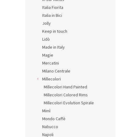
Italia Fiorita
Italia in Bici
Jolly
Keep in touch
Lidò
Made in Italy
Magie
Mercatini
Milano Centrale
Millecolori
Millecolori Hand Painted
Millecolori Colored Rims
Millecolori Evolution Spirale
Mimì
Mondo Caffè
Nabucco
Napoli