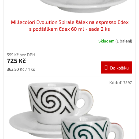
Millecolori Evolution Spirale šálek na espresso Edex
s podšálkem Edex 60 ml - sada 2 ks
Skladem
(1 balení)
599 Kč bez DPH
725 Kč
Do košíku
Měrná
362,50 Kč / 1 ks
cena:
Kód:
41739Z