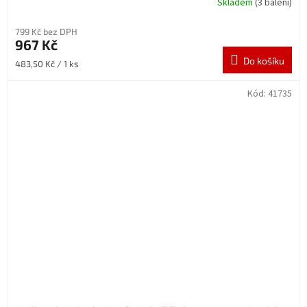
Skladem
(3 balení)
799 Kč bez DPH
967 Kč
Do košíku
Měrná
483,50 Kč / 1 ks
cena:
Kód:
41735