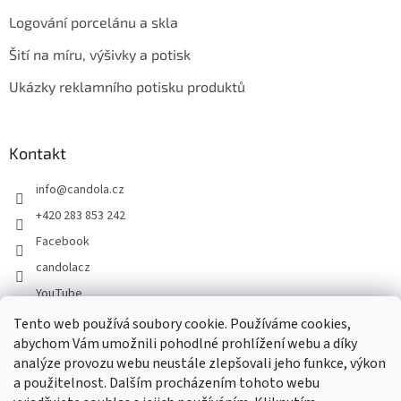
Logování porcelánu a skla
Šití na míru, výšivky a potisk
Ukázky reklamního potisku produktů
Kontakt
info
@
candola.cz
+420 283 853 242
Facebook
candolacz
YouTube
Tento web používá soubory cookie. Používáme cookies,
abychom Vám umožnili pohodlné prohlížení webu a díky
Přijímáme online platby
analýze provozu webu neustále zlepšovali jeho funkce, výkon
a použitelnost. Dalším procházením tohoto webu