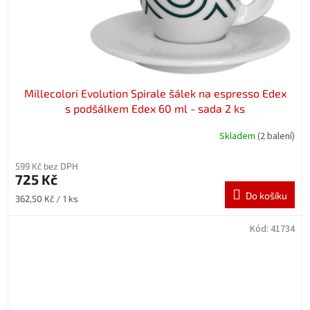
Millecolori Evolution Spirale šálek na espresso Edex
s podšálkem Edex 60 ml - sada 2 ks
Skladem
(2 balení)
599 Kč bez DPH
725 Kč
Do košíku
Měrná
362,50 Kč / 1 ks
cena:
Kód:
41734