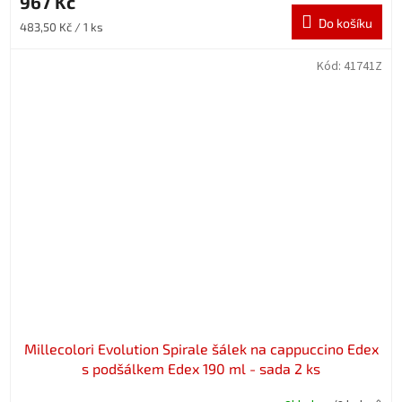
967 Kč
Do košíku
Měrná
483,50 Kč / 1 ks
cena:
Kód:
41741Z
Millecolori Evolution Spirale šálek na cappuccino Edex
s podšálkem Edex 190 ml - sada 2 ks