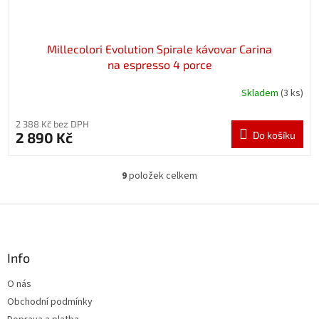
Millecolori Evolution Spirale kávovar Carina
na espresso 4 porce
Skladem
(3 ks)
2 388 Kč bez DPH
2 890 Kč
Do košíku
9
položek celkem
O
v
l
Z
á
á
d
p
a
a
Info
c
t
í
O nás
í
p
Obchodní podmínky
r
v