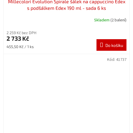
Millecolori Evolution Spirale šálek na cappuccino Edex
s podšálkem Edex 190 ml - sada 6 ks
Skladem
(2 balení)
2 259 Kč bez DPH
2 733 Kč
Do košíku
Měrná
455,50 Kč / 1 ks
cena:
Kód:
41737