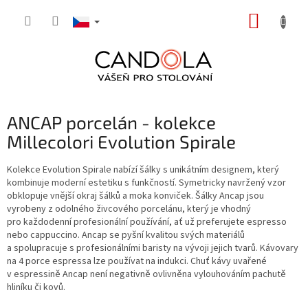
Přejít
NÁKUP
na
obsah
KOŠÍK
ANCAP porcelán - kolekce
Millecolori Evolution Spirale
Kolekce Evolution Spirale nabízí šálky s unikátním designem, který
kombinuje moderní estetiku s funkčností. Symetricky navržený vzor
obklopuje vnější okraj šálků a moka konviček. Šálky Ancap jsou
vyrobeny z odolného živcového porcelánu, který je vhodný
pro každodenní profesionální používání, ať už preferujete espresso
nebo cappuccino. Ancap se pyšní kvalitou svých materiálů
a spolupracuje s profesionálními baristy na vývoji jejich tvarů. Kávovary
na 4 porce espressa lze používat na indukci. Chuť kávy uvařené
v espressině Ancap není negativně ovlivněna vylouhováním pachutě
hliníku či kovů.