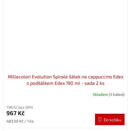
Millecolori Evolution Spirale šálek na cappuccino Edex
s podšálkem Edex 190 ml - sada 2 ks
Skladem
(3 balení)
799 Kč bez DPH
967 Kč
Do košíku
Měrná
483,50 Kč / 1 ks
cena: