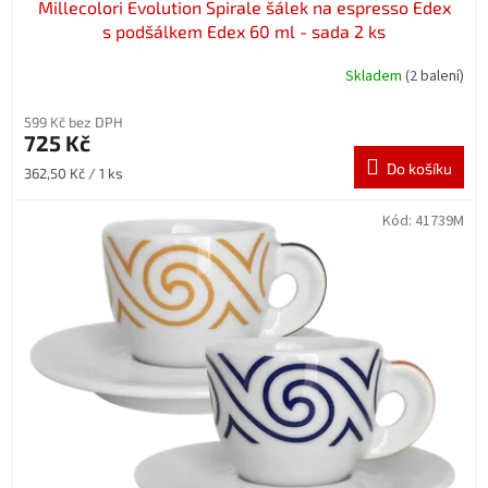
Millecolori Evolution Spirale šálek na espresso Edex
s podšálkem Edex 60 ml - sada 2 ks
Skladem
(2 balení)
599 Kč bez DPH
725 Kč
Do košíku
Měrná
362,50 Kč / 1 ks
cena:
Kód:
41739M