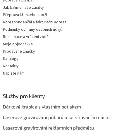
Doprava a platba
k
Jak balíme naše zásilky
y
Přeprava křehkého zboží
v
ý
Korespondenční a fakturační adresa
p
Podmínky ochrany osobních údajů
i
Reklamace a vrácení zboží
s
u
Moje objednávka
Prodávané značky
Katalogy
Kontakty
Napište nám
Služby pro klienty
Dárkové krabice s vlastním potiskem
Laserové gravírování příborů a servírovacího náčiní
Laserové gravírování reklamních předmětů