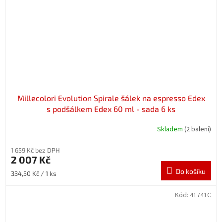
Millecolori Evolution Spirale šálek na espresso Edex
s podšálkem Edex 60 ml - sada 6 ks
Skladem
(2 balení)
1 659 Kč bez DPH
2 007 Kč
Do košíku
Měrná
334,50 Kč / 1 ks
cena:
Kód:
41741C