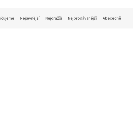
učujeme
Nejlevnější
Nejdražší
Nejprodávanější
Abecedně
Kód:
44842-30
Kód:
minový podnos obdélníkový
Melaminový podnos obdélní
21 cm
31 x 10,5 cm
Momentálně nedostupné
Momentálně ne
ez DPH
1 Kč bez DPH