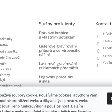
v
c
á
í
n
p
í
r
Služby pro klienty
Kontakt
v
k
Dárkové krabice
y
info
@
s vlastním potiskem
v
podmínky
+420 
ý
latba
Laserové gravírování
p
Face
příborů a servírovacího
naše zásilky
i
náčiní
cando
s
řehkého zboží
u
YouT
Laserové gravírování
enční
reklamních předmětů
í adresa
chrany
Logování porcelánu
dajů
a skla
 vrácení zboží
Šití na míru, výšivky
návka
a potisk
oužívá soubory cookie. Používáme cookies, abychom Vám
značky
odlné prohlížení webu a díky analýze provozu webu
Ukázky reklamního
pšovali jeho funkce, výkon a použitelnost. Dalším
potisku produktů
tohoto webu vyjadřujete souhlas s jejich používáním.