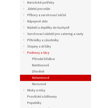
Baristické potřeby
1 Kč
Jídelní porcelán
Příbory a servírovací náčiní
Nápojové sklo
Nádobí a doplňky do kuchyně
Servírovací nádobí pro catering a rauty
Přihrádky a zásobníky
Stojany a držáky
Podnosy a tácy
Přírodní břidlice
Mela
Bambusové
53 x 
Dřevěné
Melaminové
Nerezové
1 Kč b
Misky a mísy
1 Kč
Prostírání a běhouny
Popelníky