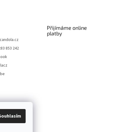
Přijímáme online
platby
candola.cz
283 853 242
book
lacz
ube
Souhlasím