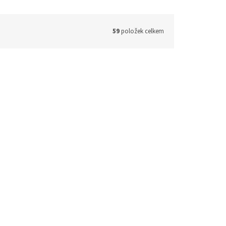
59
položek celkem
44842-31
Kód:
44842-35
kový
Melaminový podnos obdélníkový
35,5 x 18 cm
dostupné
Momentálně nedostupné
1 Kč bez DPH