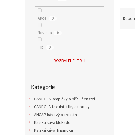
n
e
Ř
l
a
Akce
0
Dopor
z
e
Novinka
0
V
n
ý
í
Tip
0
p
p
i
r
ROZBALIT FILTR
s
o
p
d
r
u
Přeskočit
o
k
Kategorie
kategorie
d
t
u
ů
CANDOLA lampičky a příslušenství
Mela
k
CANDOLA textilní látky a ubrusy
30 x 
t
ANCAP kávový porcelán
ů
Italská káva Mokador
Italská káva Trismoka
1 Kč b