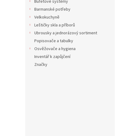
Bufetové systémy
Barmanské potřeby
Velkokuchyně
Leštičky skla a příborů
Ubrousky a jednorázový sortiment
Popisovače a tabulky
Osvěžovače a hygiena
Inventář k zapůjčení
Mela
Značky
GN 1/
1 Kč b
1 Kč