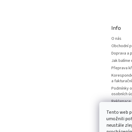
á
p
a
t
Info
í
O nás
Obchodní 
Doprava a p
Jak balíme 
Přeprava k
Korespond
a fakturačn
Podmínky o
osobních ú
Reklamace a
Moje objed
Tento web p
Prodávané 
umožnili poh
Katalogy
neustále zle
Kontakty
procházením 