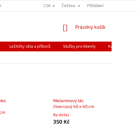
CZK
Čeština
ÍME NAŠE ZÁSILKY
PŘEPRAVA KŘEHKÉHO ZBOŽÍ
Přihlášení
KORESPONDENČNÍ A
NÁKUPNÍ
Prázdný košík
KOŠÍK
Leštičky skla a příborů
Služby pro klienty
Katalogy
nko
Melaminový tác
čtvercový 40 x 40 cm
 cm
Na dotaz
350 Kč