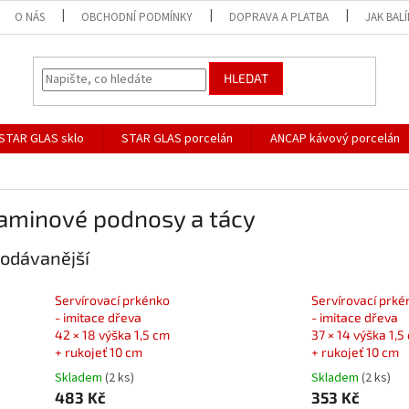
O NÁS
OBCHODNÍ PODMÍNKY
DOPRAVA A PLATBA
JAK BAL
HLEDAT
STAR GLAS sklo
STAR GLAS porcelán
ANCAP kávový porcelán
aminové podnosy a tácy
odávanější
Servírovací prkénko
Servírovací prké
- imitace dřeva
- imitace dřeva
42 × 18 výška 1,5 cm
37 × 14 výška 1,5
+ rukojeť 10 cm
+ rukojeť 10 cm
Skladem
(2 ks)
Skladem
(2 ks)
483 Kč
353 Kč