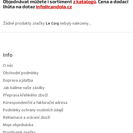
Objednávat můžete i sortiment
z katalogů
. Cena a dodací
lhůta na dotaz
info@candola.cz
Žádné produkty značky
Le Coq
nebyly nalezeny...
Z
á
p
a
Info
t
O nás
í
Obchodní podmínky
Doprava a platba
Jak balíme naše zásilky
Přeprava křehkého zboží
Korespondenční a fakturační adresa
Podmínky ochrany osobních údajů
Reklamace a vrácení zboží
Moje objednávka
Prodávané značky