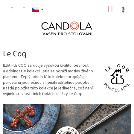
Přejít
NÁKUP
na
obsah
KOŠÍK
Le Coq
ILSA - LE COQ zaručuje vysokou kvalitu, pevnost
a odolnost. V kolekci Estia se odráží motivy živého
plamene. Teplý odstín této kolekce propůjčuje
porcelánu jedinečnou a nenahraditelnou podobu.
Každá položka této kolekce je jedinečná, což není
výjimkou i v ostatních řadách značky Le Coq.