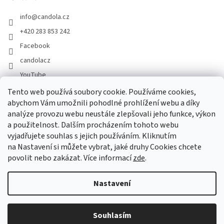
info
@
candola.cz
+420 283 853 242
Facebook
candolacz
YouTube
Tento web používá soubory cookie. Používáme cookies,
abychom Vám umožnili pohodlné prohlížení webu a díky
Přijímáme online platby
analýze provozu webu neustále zlepšovali jeho funkce, výkon
a použitelnost. Dalším procházením tohoto webu
vyjadřujete souhlas s jejich používáním. Kliknutím
na Nastavení si můžete vybrat, jaké druhy Cookies chcete
povolit nebo zakázat. Více informací
zde
.
Vytvořil Shoptet
Nastavení
Copyright 2026
GASTRO HOLDING CANDOLA, s. r. o.
. Všechna
Souhlasím
práva vyhrazena.
Upravit nastavení cookies