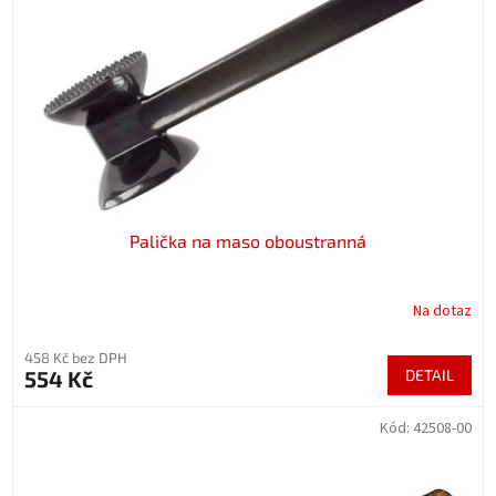
p
r
o
d
u
k
t
ů
Palička na maso oboustranná
Na dotaz
458 Kč bez DPH
554 Kč
DETAIL
Kód:
42508-00