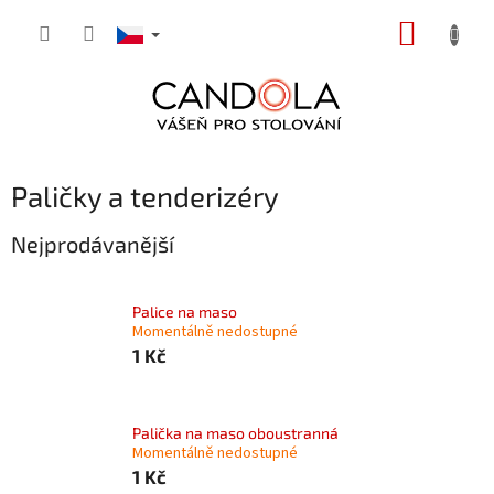
Přejít
NÁKUP
na
obsah
KOŠÍK
Paličky a tenderizéry
Nejprodávanější
Palice na maso
Momentálně nedostupné
1 Kč
Palička na maso oboustranná
Momentálně nedostupné
1 Kč