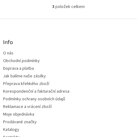
3
položek celkem
O
v
l
Z
á
á
d
p
a
a
Info
c
t
í
O nás
í
p
Obchodní podmínky
r
v
Doprava a platba
k
Jak balíme naše zásilky
y
Přeprava křehkého zboží
v
ý
Korespondenční a fakturační adresa
p
Podmínky ochrany osobních údajů
i
Reklamace a vrácení zboží
s
u
Moje objednávka
Prodávané značky
Katalogy