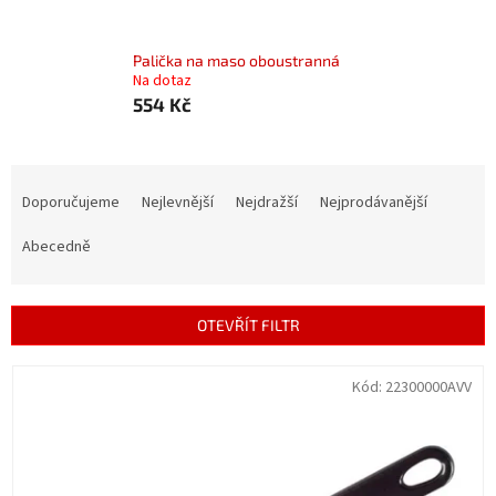
Palička na maso oboustranná
Na dotaz
554 Kč
Ř
a
Doporučujeme
Nejlevnější
Nejdražší
Nejprodávanější
z
e
Abecedně
n
í
p
OTEVŘÍT FILTR
r
o
V
Kód:
22300000AVV
d
ý
u
p
k
i
t
s
ů