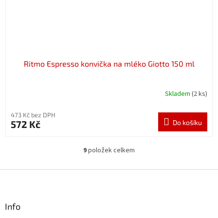
Ritmo Espresso konvička na mléko Giotto 150 ml
Skladem
(2 ks)
473 Kč bez DPH
572 Kč
Do košíku
9
položek celkem
O
v
l
Z
á
á
d
p
a
a
Info
c
t