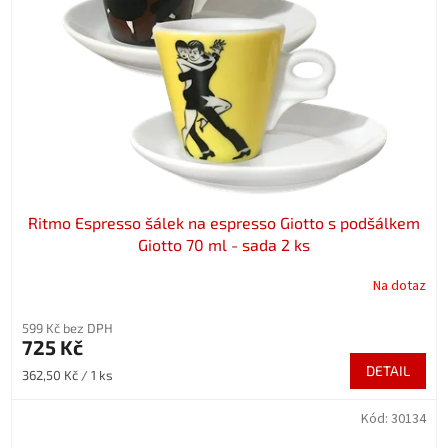
Ritmo Espresso šálek na espresso Giotto s podšálkem
Giotto 70 ml - sada 2 ks
Na dotaz
599 Kč bez DPH
725 Kč
DETAIL
Měrná
362,50 Kč / 1 ks
cena:
Kód:
30134