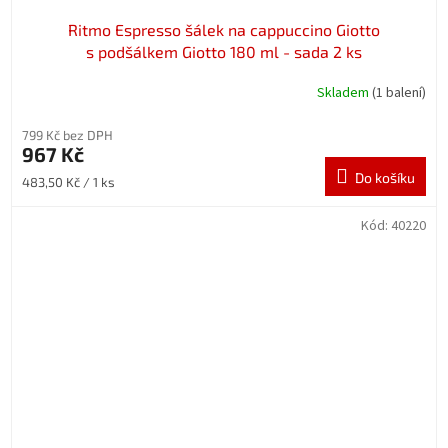
Ritmo Espresso šálek na cappuccino Giotto
s podšálkem Giotto 180 ml - sada 2 ks
Skladem
(1 balení)
799 Kč bez DPH
967 Kč
Do košíku
Měrná
483,50 Kč / 1 ks
cena:
Kód:
40220