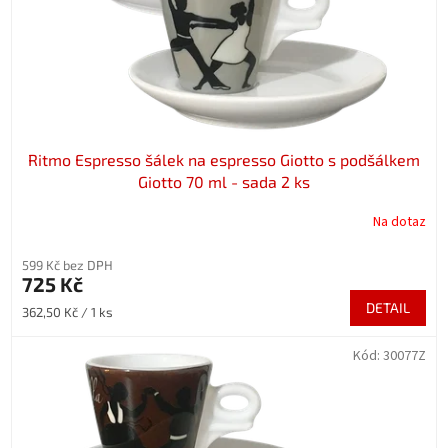
Ritmo Espresso šálek na espresso Giotto s podšálkem
Giotto 70 ml - sada 2 ks
Na dotaz
599 Kč bez DPH
725 Kč
DETAIL
Měrná
362,50 Kč / 1 ks
cena:
Kód:
30077Z