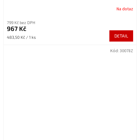
Na dotaz
799 Kč bez DPH
967 Kč
DETAIL
Měrná
483,50 Kč / 1 ks
cena:
Kód:
30078Z