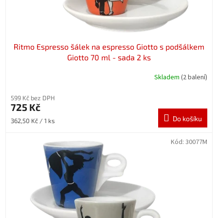
t
ů
Ritmo Espresso šálek na espresso Giotto s podšálkem
Giotto 70 ml - sada 2 ks
Skladem
(2 balení)
599 Kč bez DPH
725 Kč
Do košíku
Měrná
362,50 Kč / 1 ks
cena:
Kód:
30077M