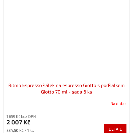
Ritmo Espresso šálek na espresso Giotto s podšálkem
Giotto 70 ml - sada 6 ks
Na dotaz
1 659 Kč bez DPH
2 007 Kč
DETAIL
Měrná
334,50 Kč / 1 ks