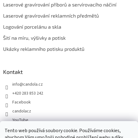
Laserové gravírování příborů a servírovacího náčiní
Laserové gravírování reklamních předmětů
Logování porcelánu a skla
Šití na míru, výšivky a potisk
Ukázky reklamního potisku produktů
Kontakt
info
@
candola.cz
+420 283 853 242
Facebook
candolacz
YouTube
Tento web používá soubory cookie. Používáme cookies,
abychom Vám umožnili pohodlné prohlížení webu a díky