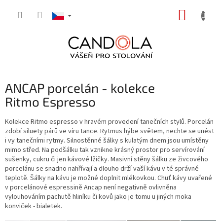
Přejít
NÁKUP
na
obsah
KOŠÍK
ANCAP porcelán - kolekce
Ritmo Espresso
Kolekce Ritmo espresso v hravém provedení tanečních stylů. Porcelán
zdobí siluety párů ve víru tance.
Rytmus hýbe světem, ne
chte se unést
i vy tanečními rytmy. Silnostěnné šálky s kulatým dnem jsou umístěny
mimo střed. Na podšálku tak vznikne krásný prostor pro servírování
sušenky, cukru či jen kávové lžičky. Masivní stěny šálku ze živcového
porcelánu se snadno nahřívají a dlouho drží vaší kávu v té správné
teplotě. Šálky na kávu je možné doplnit mlékovkou. Chuť kávy uvařené
v porcelánové espressině Ancap není negativně ovlivněna
vylouhováním pachutě hliníku či kovů jako je tomu u jiných moka
konviček - bialetek.