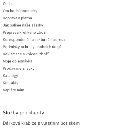
í
O nás
í
p
Obchodní podmínky
r
v
Doprava a platba
k
Jak balíme naše zásilky
y
Přeprava křehkého zboží
v
ý
Korespondenční a fakturační adresa
p
Podmínky ochrany osobních údajů
i
Reklamace a vrácení zboží
s
u
Moje objednávka
Prodávané značky
Katalogy
Kontakty
Napište nám
Služby pro klienty
Dárkové krabice s vlastním potiskem