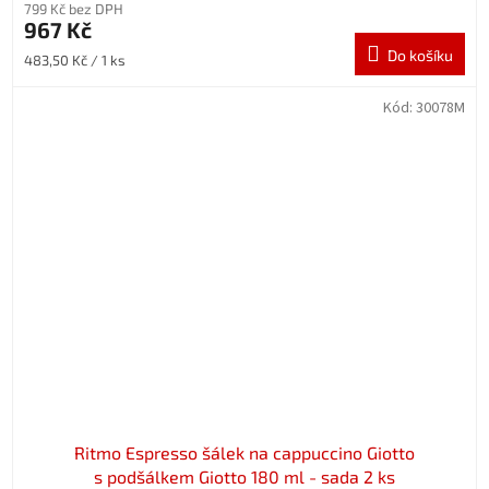
799 Kč bez DPH
967 Kč
Do košíku
Měrná
483,50 Kč / 1 ks
cena:
Kód:
30078M
Ritmo Espresso šálek na cappuccino Giotto
s podšálkem Giotto 180 ml - sada 2 ks