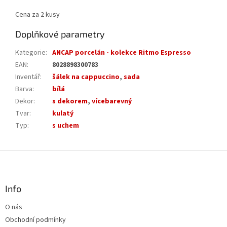
Cena za 2 kusy
Doplňkové parametry
Kategorie
:
ANCAP porcelán - kolekce Ritmo Espresso
EAN
:
8028898300783
Inventář
:
šálek na cappuccino
,
sada
Barva
:
bílá
Dekor
:
s dekorem
,
vícebarevný
Tvar
:
kulatý
Typ
:
s uchem
Z
á
p
a
Info
t
O nás
í
Obchodní podmínky