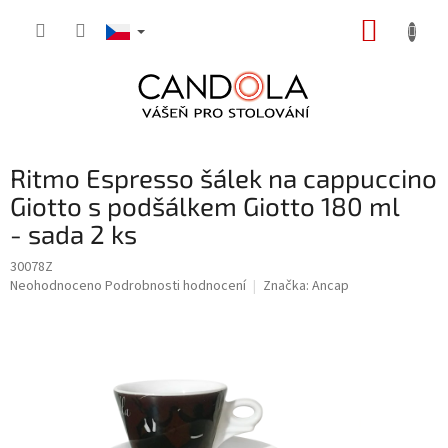
Přejít
NÁKUP
na
obsah
KOŠÍK
Ritmo Espresso šálek na cappuccino
Giotto s podšálkem Giotto 180 ml
- sada 2 ks
30078Z
Průměrné
Neohodnoceno
Podrobnosti hodnocení
Značka:
Ancap
hodnocení
produktu
je
0,0
z
5
hvězdiček.