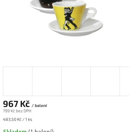
967 Kč
/ balení
799 Kč bez DPH
Měrná
483,50 Kč / 1 ks
cena: