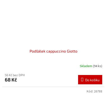
Podšálek cappuccino Giotto
Skladem
(94 ks)
56 Kč bez DPH
68 Kč
Do košíku
Kód:
26788