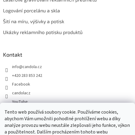
Logování porcelánu a skla
Šití na míru, výšivky a potisk
Ukázky reklamního potisku produktů
Kontakt
info
@
candola.cz
+420 283 853 242
Facebook
candolacz
YouTube
Tento web používá soubory cookie. Používáme cookies,
abychom Vám umožnili pohodlné prohlížení webu a díky
Přijímáme online platby
analýze provozu webu neustále zlepšovali jeho funkce, výkon
a použitelnost. Dalším procházením tohoto webu