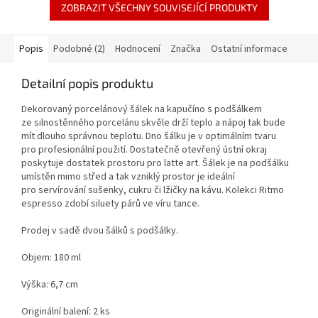
ZOBRAZIT VŠECHNY SOUVISEJÍCÍ PRODUKTY
Popis
Podobné (2)
Hodnocení
Značka
Ostatní informace
Detailní popis produktu
Dekorovaný porcelánový šálek na kapučíno s podšálkem
ze silnostěnného porcelánu skvěle drží teplo a nápoj tak bude
mít dlouho správnou teplotu. Dno šálku je v optimálním tvaru
pro profesionální použití. Dostatečně otevřený ústní okraj
poskytuje dostatek prostoru pro latte art. Šálek je na podšálku
umístěn mimo střed a tak vzniklý prostor je ideální
pro servírování sušenky, cukru či lžičky na kávu. Kolekci Ritmo
espresso zdobí siluety párů ve víru tance.
Prodej v sadě dvou šálků s podšálky.
Objem: 180 ml
Výška: 6,7 cm
Originální balení: 2 ks