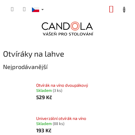
Přejít
NÁKUP
na
obsah
KOŠÍK
Otvíráky na lahve
Nejprodávanější
Otvírák na víno dvoupákový
Skladem
(3 ks)
529 Kč
Univerzální otvírák na víno
Skladem
(88 ks)
193 Kč