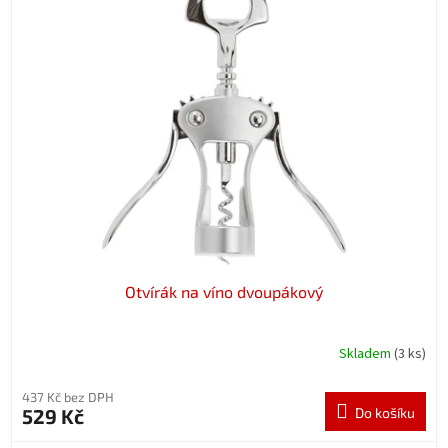
Otvírák na víno dvoupákový
Skladem
(3 ks)
437 Kč bez DPH
529 Kč
Do košíku