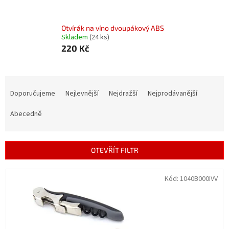
Otvírák na víno dvoupákový ABS
Skladem
(24 ks)
220 Kč
Ř
a
Doporučujeme
Nejlevnější
Nejdražší
Nejprodávanější
z
e
Abecedně
n
í
p
OTEVŘÍT FILTR
r
o
V
Kód:
1040B000IVV
d
ý
u
p
k
i
t
s
ů