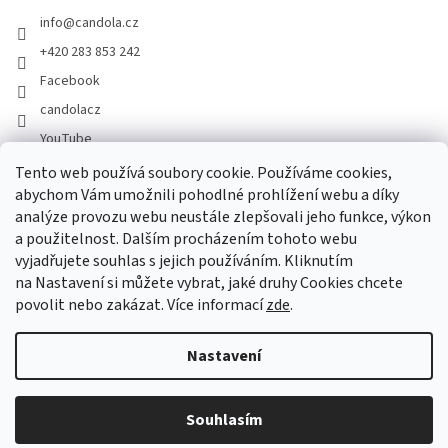
info
@
candola.cz
+420 283 853 242
Facebook
candolacz
YouTube
Tento web používá soubory cookie. Používáme cookies,
abychom Vám umožnili pohodlné prohlížení webu a díky
Přijímáme online platby
analýze provozu webu neustále zlepšovali jeho funkce, výkon
a použitelnost. Dalším procházením tohoto webu
vyjadřujete souhlas s jejich používáním. Kliknutím
na Nastavení si můžete vybrat, jaké druhy Cookies chcete
povolit nebo zakázat. Více informací
zde
.
Vytvořil Shoptet
Nastavení
Copyright 2026
GASTRO HOLDING CANDOLA, s. r. o.
. Všechna
Souhlasím
práva vyhrazena.
Upravit nastavení cookies