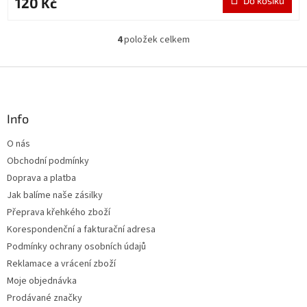
120 Kč
Do košíku
4
položek celkem
O
v
l
Z
á
á
d
p
a
a
Info
c
t
í
O nás
í
p
Obchodní podmínky
r
v
Doprava a platba
k
Jak balíme naše zásilky
y
Přeprava křehkého zboží
v
ý
Korespondenční a fakturační adresa
p
Podmínky ochrany osobních údajů
i
Reklamace a vrácení zboží
s
u
Moje objednávka
Prodávané značky