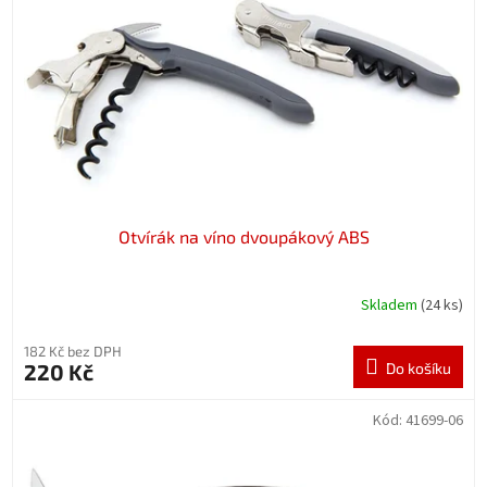
p
r
o
d
u
k
t
ů
Otvírák na víno dvoupákový ABS
Skladem
(24 ks)
182 Kč bez DPH
220 Kč
Do košíku
Kód:
41699-06