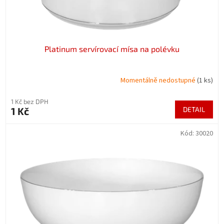
t
ů
Platinum servírovací mísa na polévku
Momentálně nedostupné
(1 ks)
1 Kč bez DPH
1 Kč
DETAIL
Kód:
30020