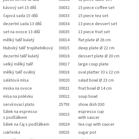
kávový set 15 dílů
30032
15 piece coffee set
čajová sada 15 dílů
30033
15 piece tea set
dezertní sada 13 dílů
30034
13 piece dessert set
set na ovoce 13 dílů
30035
13 piece fruit set
mělký talíř kulatý
30014
flat plate Ø 26 cm
hluboký talíř trojúhelníkový
30015
deep plate Ø 22 cm
dezertní talíř kulatý
30016
dessert plate Ø 20 cm
velký mělký talíř
30017
large coup plate
mělký talíř oválný
30018
oval platter 33 x 22 cm
salátová mísa
30020
salad bowl Ø 23 cm
miska na ovoce
30021
fruit bowl
Ø 14 cm
mísa na polévku
30022
soup bowl
servírovací plato
25793
show dish 030
šálek na espresso
espresso cup
30023
s podšálkem
with saucer
šálek na čaj s podšálkem
30024
tea cup with saucer
cukřenka
30025
sugar pot