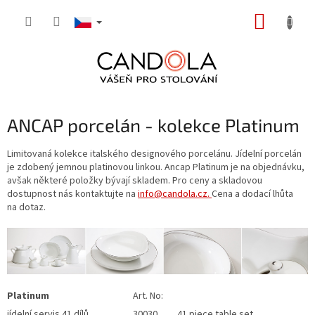
Přejít
NÁKUP
na
obsah
KOŠÍK
ANCAP porcelán - kolekce Platinum
Limitovaná kolekce italského designového porcelánu. Jídelní porcelán
je zdobený jemnou platinovou linkou. Ancap Platinum je na objednávku,
avšak některé položky bývají skladem.
Pro ceny a skladovou
dostupnost nás kontaktujte na
info@candola.cz
.
Cena a dodací lhůta
na dotaz.
Platinum
Art. No:
jídelní servis 41 dílů
30030
41 piece table set