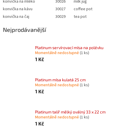
konvička na mléko
30026
milk jug
konvička na kávu
30027
coffee pot
konvička na čaj
30029
tea pot
Nejprodávanější
Platinum servírovací mísa na polévku
Momentálně nedostupné
(1 ks)
1 Kč
Platinum mísa kulatá 25 cm
Momentálně nedostupné
(1 ks)
1 Kč
Platinum talíř mělký oválný 33 x 22 cm
Momentálně nedostupné
(1 ks)
1 Kč