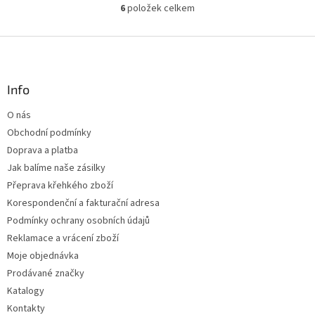
6
položek celkem
O
v
l
Z
á
á
d
p
a
a
Info
c
t
í
O nás
í
p
Obchodní podmínky
r
v
Doprava a platba
k
Jak balíme naše zásilky
y
Přeprava křehkého zboží
v
ý
Korespondenční a fakturační adresa
p
Podmínky ochrany osobních údajů
i
Reklamace a vrácení zboží
s
u
Moje objednávka
Prodávané značky
Katalogy
Kontakty