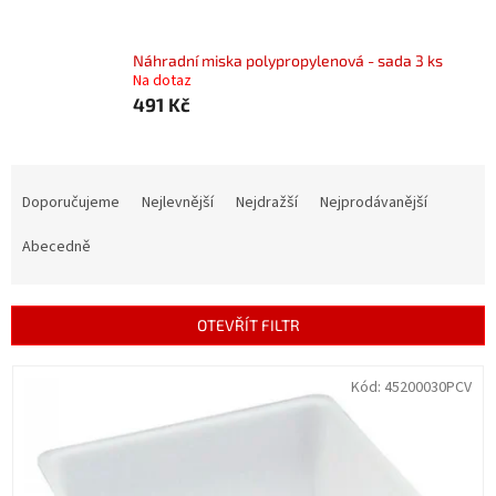
Náhradní miska polypropylenová - sada 3 ks
Na dotaz
491 Kč
Ř
a
Doporučujeme
Nejlevnější
Nejdražší
Nejprodávanější
z
e
Abecedně
n
í
p
OTEVŘÍT FILTR
r
o
V
Kód:
45200030PCV
d
ý
u
p
k
i
t
s
ů