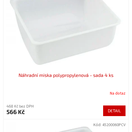
Náhradní miska polypropylenová - sada 4 ks
Na dotaz
468 Kč bez DPH
566 Kč
DETAIL
Kód:
45200060PCV