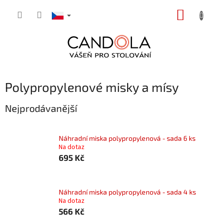
Přejít
NÁKUP
na
obsah
KOŠÍK
Polypropylenové misky a mísy
Nejprodávanější
Náhradní miska polypropylenová - sada 6 ks
Na dotaz
695 Kč
Náhradní miska polypropylenová - sada 4 ks
Na dotaz
566 Kč