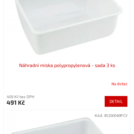
p
r
o
d
u
k
t
ů
Náhradní miska polypropylenová - sada 3 ks
Na dotaz
406 Kč bez DPH
491 Kč
DETAIL
Kód:
45200040PCV