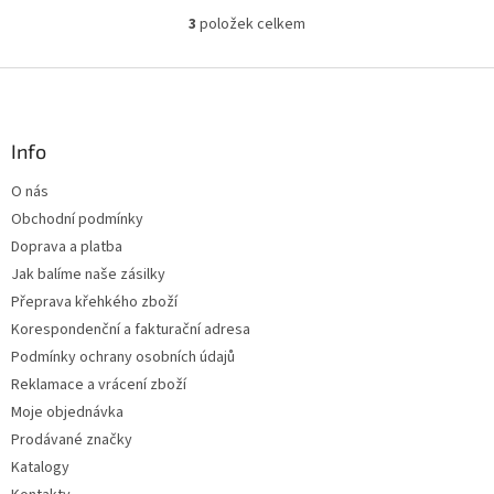
3
položek celkem
O
v
l
Z
á
á
d
p
a
a
Info
c
t
í
O nás
í
p
Obchodní podmínky
r
v
Doprava a platba
k
Jak balíme naše zásilky
y
Přeprava křehkého zboží
v
ý
Korespondenční a fakturační adresa
p
Podmínky ochrany osobních údajů
i
Reklamace a vrácení zboží
s
u
Moje objednávka
Prodávané značky
Katalogy