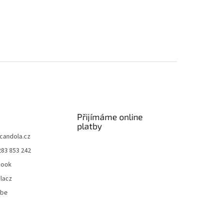
Přijímáme online
platby
candola.cz
283 853 242
book
lacz
ube