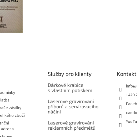
Služby pro klienty
Kontakt
Dárkové krabice
info
@
s vlastním potiskem
podmínky
+420 
latba
Laserové gravírování
Face
příborů a servírovacího
naše zásilky
náčiní
cando
řehkého zboží
YouT
Laserové gravírování
enční
reklamních předmětů
í adresa
chrany