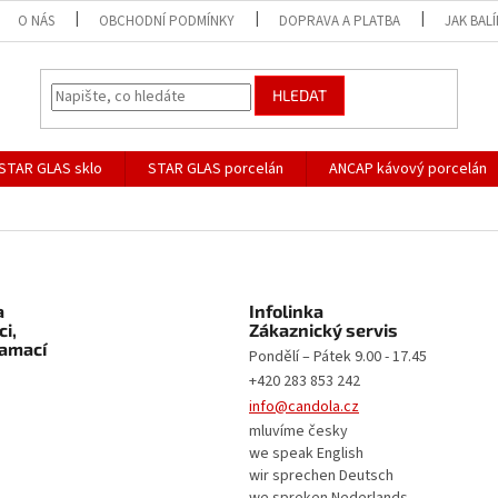
O NÁS
OBCHODNÍ PODMÍNKY
DOPRAVA A PLATBA
JAK BAL
HLEDAT
STAR GLAS sklo
STAR GLAS porcelán
ANCAP kávový porcelán
a
Infolinka
i,
Zákaznický servis
lamací
Pondělí – Pátek 9.00 - 17.45
+420 283 853 242
info@candola.cz
mluvíme česky
we speak English
wir sprechen Deutsch