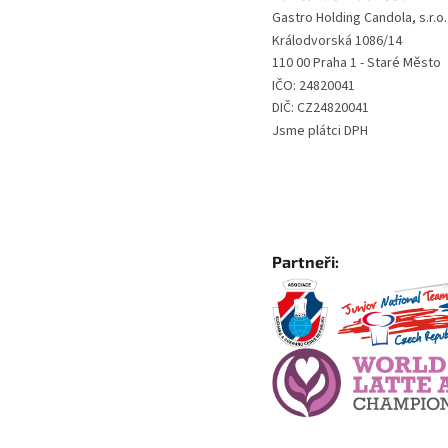
Gastro Holding Candola, s.r.o.
Králodvorská 1086/14
110 00 Praha 1 - Staré Město
IČO: 24820041
DIČ: CZ24820041
Jsme plátci DPH
Partneři: