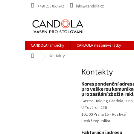
Přejít
+420 283 853 242
info@candola.cz
na
obsah
CANDOLA lampičky
CANDOLA nešpinivé látky
Domů
Kontakty
Kontakty
Korespondenční adres
pro veškerou komunikac
pro zasílání zboží a rek
Gastro Holding Candola, s.r.o.
U Továren 256
102 00 Praha 15 - Hostivař
Česká republika
Fakturační adresa