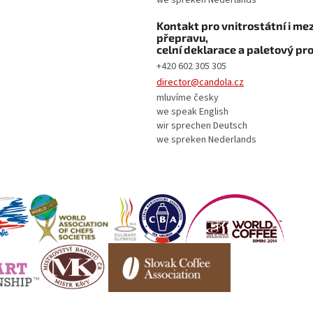
we spreken Nederlands
Kontakt pro vnitrostátní i m
přepravu,
celní deklarace a paletový pr
+420 602 305 305
director@candola.cz
mluvíme česky
we speak English
wir sprechen Deutsch
we spreken Nederlands