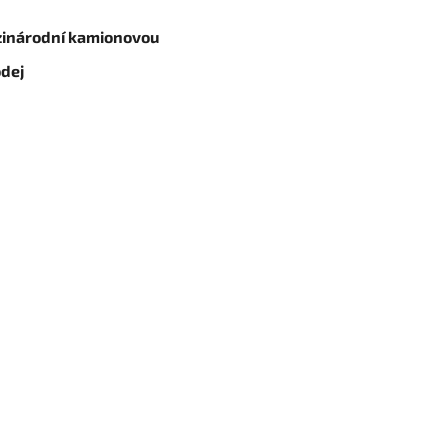
ezinárodní kamionovou
odej