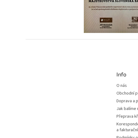
Z
á
p
a
t
Info
í
O nás
Obchodní 
Doprava a p
Jak balíme 
Přeprava k
Korespond
a fakturačn
Podmínky o