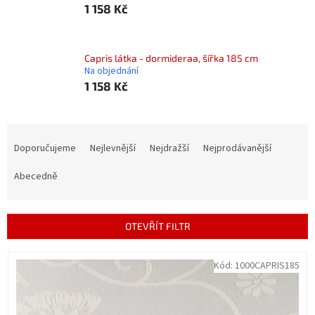
1 158 Kč
Capris látka - dormideraa, šířka 185 cm
Na objednání
1 158 Kč
Ř
a
Doporučujeme
Nejlevnější
Nejdražší
Nejprodávanější
z
e
Abecedně
n
í
p
OTEVŘÍT FILTR
r
o
V
Kód:
1000CAPRIS185
d
ý
u
p
k
i