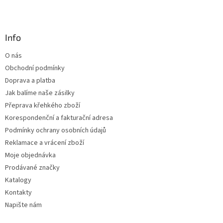
l
Z
á
á
d
p
a
a
Info
c
t
í
O nás
í
p
Obchodní podmínky
r
v
Doprava a platba
k
Jak balíme naše zásilky
y
Přeprava křehkého zboží
v
ý
Korespondenční a fakturační adresa
p
Podmínky ochrany osobních údajů
i
Reklamace a vrácení zboží
s
u
Moje objednávka
Prodávané značky
Katalogy
Kontakty
Napište nám