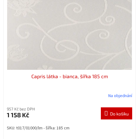
t
s
ů
p
r
o
d
u
k
t
ů
Capris látka - bianca, šířka 185 cm
Na objednání
957 Kč bez DPH
1 158 Kč
Do košíku
SKU: t017/01000/lm - šířka: 185 cm