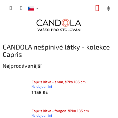
Přejít
NÁKUP
na
obsah
KOŠÍK
CANDOLA nešpinivé látky - kolekce
Capris
Nejprodávanější
Capris látka - sivaa, šířka 185 cm
Na objednání
1 158 Kč
Capris látka - fangoa, šířka 185 cm
Na objednání