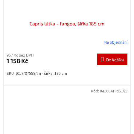
Capris látka - fangoa, šířka 185 cm
Na objednání
957 Kč bez DPH
1 158 Kč
Do košíku
SKU: t017/07559/lm - šířka: 185 cm
Kód:
8416CAPRIS185