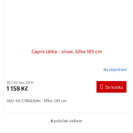
Capris látka - sivaa, šířka 185 cm
Na objednání
957 Kč bez DPH
1 158 Kč
Do košíku
SKU: t017/08416/lm - šířka: 185 cm
5
položek celkem
O
v