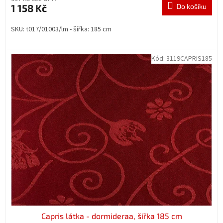
1 158 Kč
Do košíku
SKU: t017/01003/lm - šířka: 185 cm
Kód:
3119CAPRIS185
Capris látka - dormideraa, šířka 185 cm