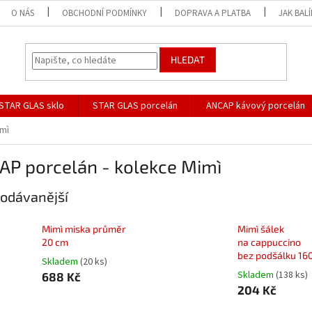
O NÁS
OBCHODNÍ PODMÍNKY
DOPRAVA A PLATBA
JAK BAL
HLEDAT
STAR GLAS sklo
STAR GLAS porcelán
ANCAP kávový porcelán
mì
AP porcelán - kolekce Mimì
odávanější
Mimì miska průměr
Mimì šálek
20 cm
na cappuccino
bez podšálku 16
Skladem
(20 ks)
Skladem
(138 ks)
688 Kč
204 Kč