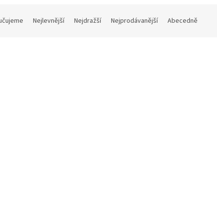
učujeme
Nejlevnější
Nejdražší
Nejprodávanější
Abecedně
Kód:
32272
K
 šálek na espresso
Mimì šálek na cappuccino
podšálku 65 ml
bez podšálku 160 ml
Skladem
(112 ks)
Sklade
č bez DPH
169 Kč bez DPH
 Kč
Do košíku
204 Kč
Do