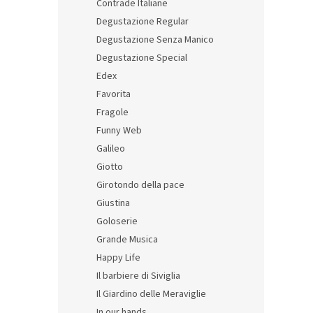
Contrade Italiane
Degustazione Regular
Degustazione Senza Manico
Degustazione Special
Edex
Favorita
Fragole
Funny Web
Galileo
Giotto
Girotondo della pace
Giustina
Goloserie
Grande Musica
Happy Life
Il barbiere di Siviglia
Il Giardino delle Meraviglie
In our hands