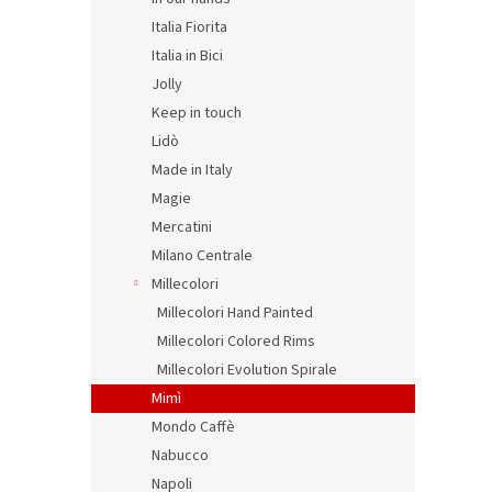
Italia Fiorita
Italia in Bici
Jolly
Keep in touch
Lidò
Made in Italy
Magie
Mercatini
Milano Centrale
Millecolori
Millecolori Hand Painted
Millecolori Colored Rims
Millecolori Evolution Spirale
Mimì
Mondo Caffè
Nabucco
Napoli