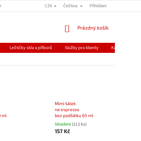
CZK
Čeština
ÍME NAŠE ZÁSILKY
PŘEPRAVA KŘEHKÉHO ZBOŽÍ
Přihlášení
KORESPONDENČNÍ A
NÁKUPNÍ
Prázdný košík
KOŠÍK
Leštičky skla a příborů
Služby pro klienty
Katalogy
Mimì šálek
na espresso
0 ml
bez podšálku 65 ml
Skladem
(112 ks)
157 Kč