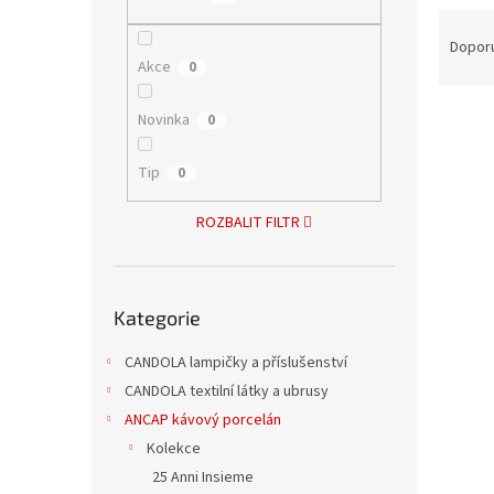
n
Ř
e
a
Dopor
l
Akce
z
0
e
V
n
Novinka
0
ý
í
p
p
Tip
0
i
r
s
o
ROZBALIT FILTR
p
d
r
u
o
k
Přeskočit
d
t
Kategorie
kategorie
u
ů
Mimì
k
CANDOLA lampičky a příslušenství
bez 
t
CANDOLA textilní látky a ubrusy
ů
ANCAP kávový porcelán
Kolekce
130 K
25 Anni Insieme
157