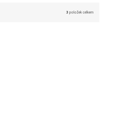
3
položek celkem
ód:
32273
Kód:
32275
Mimì miska průměr 20 cm
m
(138 ks)
Skladem
(20 ks)
569 Kč bez DPH
 košíku
688 Kč
Do košíku