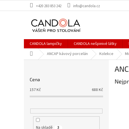
Přejít
+420 283 853 242
info@candola.cz
na
obsah
CANDOLA lampičky
CANDOLA nešpinivé látky
Domů
ANCAP kávový porcelán
Kolekce
Mi
P
ANC
o
s
Cena
Nejpr
t
r
157
Kč
688
Kč
a
n
n
í
p
a
Na skladě
3