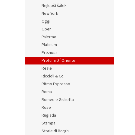
Nejlepší šálek
New York
Oggi
Open
Palermo
Platinum
Preziosa
Profumi D´Oriente
Reale
Riccioli & Co.
Ritmo Espresso
Roma
Romeo e Giulietta
Rose
Rugiada
Stampa
Storie di Borghi