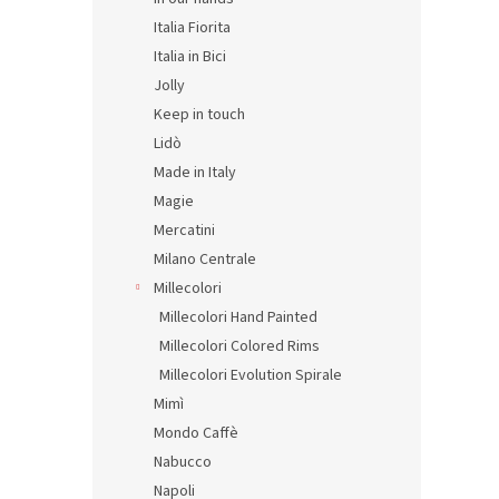
Italia Fiorita
Italia in Bici
Jolly
Keep in touch
Lidò
Made in Italy
Magie
Mercatini
Milano Centrale
Millecolori
Millecolori Hand Painted
Millecolori Colored Rims
Millecolori Evolution Spirale
Mimì
Mondo Caffè
Nabucco
Napoli