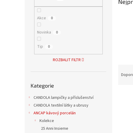
Nejpr
n
e
l
Akce
0
Novinka
0
Tip
0
ROZBALIT FILTR
Ř
a
Dopor
Přeskočit
z
Kategorie
kategorie
e
V
n
CANDOLA lampičky a příslušenství
ý
í
CANDOLA textilní látky a ubrusy
p
p
i
r
ANCAP kávový porcelán
s
o
Kolekce
p
d
25 Anni Insieme
r