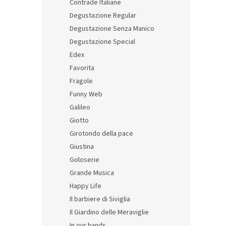
Contrade Italiane
Degustazione Regular
Profu
Degustazione Senza Manico
na ml
Degustazione Special
Edex
Favorita
473 K
572
Fragole
Funny Web
Galileo
Giotto
Girotondo della pace
Giustina
Goloserie
Grande Musica
Happy Life
Il barbiere di Siviglia
Il Giardino delle Meraviglie
In our hands