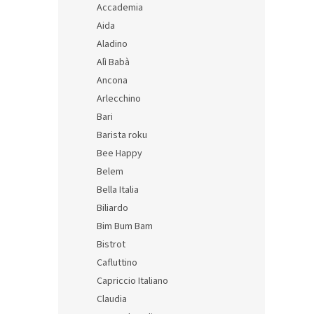
u
Accademia
o
k
Aida
d
t
Aladino
u
ů
Profu
k
Alì Babà
na e
t
Ancona
Giott
ů
Arlecchino
Bari
599 K
Barista roku
725
Bee Happy
Měrná
362,50
Belem
cena:
Bella Italia
Biliardo
Bim Bum Bam
Bistrot
Cafluttino
Capriccio Italiano
Claudia