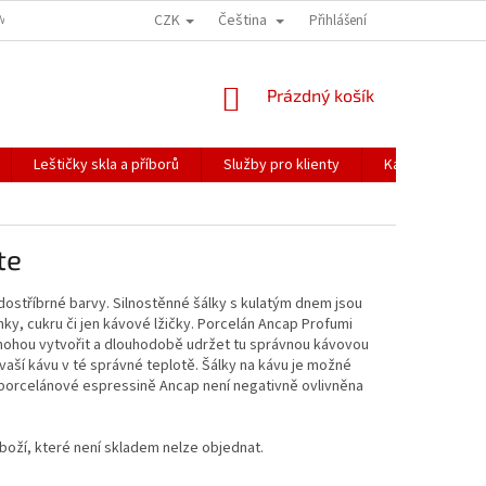
CZK
Čeština
ÍME NAŠE ZÁSILKY
PŘEPRAVA KŘEHKÉHO ZBOŽÍ
Přihlášení
KORESPONDENČNÍ A
NÁKUPNÍ
Prázdný košík
KOŠÍK
Leštičky skla a příborů
Služby pro klienty
Katalogy
te
šedostříbrné barvy. Silnostěnné šálky s kulatým dnem jsou
ky, cukru či jen kávové lžičky. Porcelán Ancap Profumi
mohou vytvořit a dlouhodobě udržet tu správnou kávovou
vaší kávu v té správné teplotě. Šálky na kávu je možné
 porcelánové espressině Ancap není negativně ovlivněna
boží, které není skladem nelze objednat.