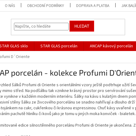
O NÁS
OBCHODNÍ PODMÍNKY
DOPRAVA A PLATBA
JAK BAL
HLEDAT
STAR GLAS sklo
STAR GLAS porcelán
ANCAP kávový porcelán
ofumi D´Oriente
P porcelán - kolekce Profumi D′Orien
vzhled šálků Profumi di Oriente s orientálními vzory ještě podtrhuje užití 
 mimo střed. Na podšálku tak vznikne krásný prostor pro servírování sušen
nte vynikne v každém moderním interiéru. Šálky na kávu s kulatým dnem po
sivní stěny šálku ze živcového porcelánu se snadno nahřívají a dlouho drží 
stojánkem na cukr, cukřenkou či krásnou espressinou. Chuť kávy uvařené v
áním pachutě hliníku či kovů jako je tomu u jiných moka konviček - bialetek.
imitované edice silnostěnného porcelánu Profumi di Oriente je ukončena. Z