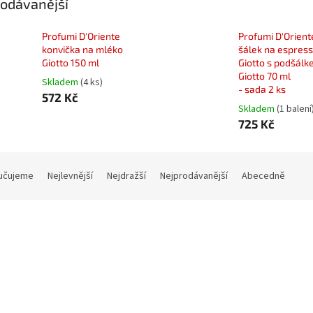
odávanější
Profumi D′Oriente
Profumi D′Orient
konvička na mléko
šálek na espres
Giotto 150 ml
Giotto s podšál
Giotto 70 ml
Skladem
(4 ks)
- sada 2 ks
572 Kč
Skladem
(1 balení
725 Kč
učujeme
Nejlevnější
Nejdražší
Nejprodávanější
Abecedně
Kód:
30524C
Kód