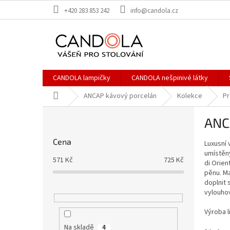
Přejít
+420 283 853 242
info@candola.cz
na
obsah
CANDOLA lampičky
CANDOLA nešpinivé látky
Domů
ANCAP kávový porcelán
Kolekce
Pr
P
ANCA
o
s
Cena
Luxusní 
t
umístěny
r
571
Kč
725
Kč
di Orie
a
pěnu. Ma
n
doplnit 
n
vylouhov
í
Výroba l
p
a
Na skladě
4