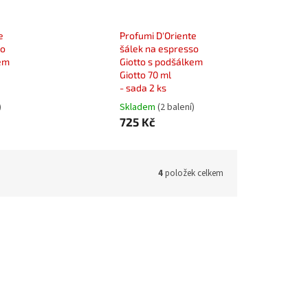
e
Profumi D′Oriente
so
šálek na espresso
kem
Giotto s podšálkem
Giotto 70 ml
- sada 2 ks
)
Skladem
(2 balení)
725 Kč
4
položek celkem
:
30524M
Kód:
30524Z