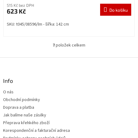
515 Kč bez DPH
623 Kč
Do košíku
SKU: t045/08596/lm - šířka: 142 cm
7
položek celkem
O
v
l
Z
á
á
d
p
a
a
Info
c
t
í
O nás
í
p
Obchodní podmínky
r
v
Doprava a platba
k
Jak balíme naše zásilky
y
Přeprava křehkého zboží
v
ý
Korespondenční a fakturační adresa
p