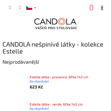
Přejít
NÁKUP
na
obsah
KOŠÍK
CANDOLA nešpinivé látky - kolekce
Estelle
Nejprodávanější
Estelle látka - provence, šířka 142 cm
Na objednání
623 Kč
Estelle látka - verde, šířka 142 cm
Na objednání