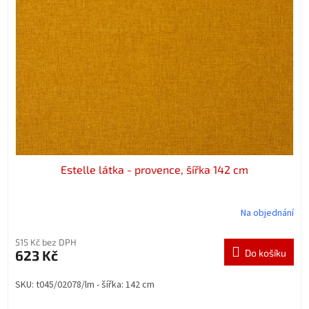
t
s
ů
p
r
o
d
u
k
t
ů
Estelle látka - provence, šířka 142 cm
Na objednání
515 Kč bez DPH
623 Kč
Do košíku
SKU: t045/02078/lm - šířka: 142 cm