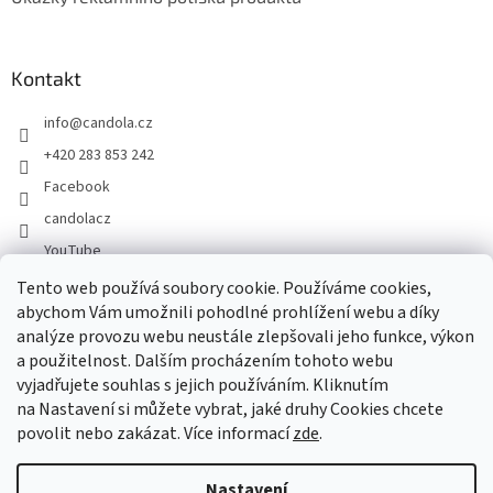
Kontakt
info
@
candola.cz
+420 283 853 242
Facebook
candolacz
YouTube
Tento web používá soubory cookie. Používáme cookies,
abychom Vám umožnili pohodlné prohlížení webu a díky
Přijímáme online platby
analýze provozu webu neustále zlepšovali jeho funkce, výkon
a použitelnost. Dalším procházením tohoto webu
vyjadřujete souhlas s jejich používáním. Kliknutím
na Nastavení si můžete vybrat, jaké druhy Cookies chcete
povolit nebo zakázat. Více informací
zde
.
Vytvořil Shoptet
Nastavení