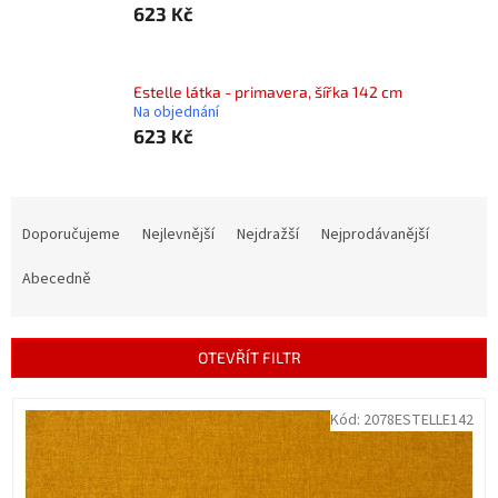
623 Kč
Estelle látka - primavera, šířka 142 cm
Na objednání
623 Kč
Ř
a
Doporučujeme
Nejlevnější
Nejdražší
Nejprodávanější
z
e
Abecedně
n
í
p
OTEVŘÍT FILTR
r
o
V
Kód:
2078ESTELLE142
d
ý
u
p
k
i