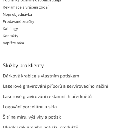
Podmínky ochrany osobních údajů
i
Reklamace a vrácení zboží
s
u
Moje objednávka
Prodávané značky
Katalogy
Kontakty
Napište nám
Služby pro klienty
Dárkové krabice s vlastním potiskem
Laserové gravírování příborů a servírovacího náčiní
Laserové gravírování reklamních předmětů
Logování porcelánu a skla
Šití na míru, výšivky a potisk
Ukázky reklamního potisku produktů