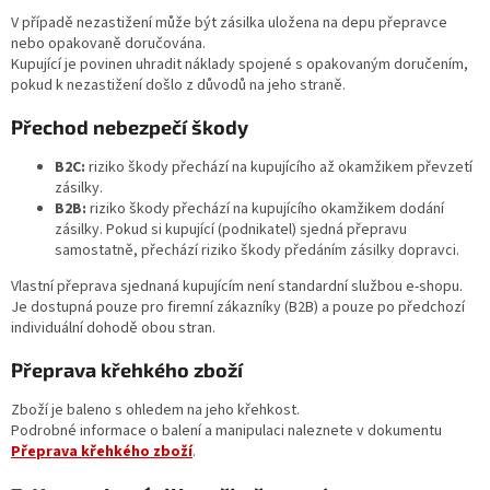
V případě nezastižení může být zásilka uložena na depu přepravce
nebo opakovaně doručována.
Kupující je povinen uhradit náklady spojené s opakovaným doručením,
pokud k nezastižení došlo z důvodů na jeho straně.
Přechod nebezpečí škody
B2C:
riziko škody přechází na kupujícího až okamžikem převzetí
zásilky.
B2B:
riziko škody přechází na kupujícího okamžikem dodání
zásilky. Pokud si kupující (podnikatel) sjedná přepravu
samostatně, přechází riziko škody předáním zásilky dopravci.
Vlastní přeprava sjednaná kupujícím není standardní službou e‑shopu.
Je dostupná pouze pro firemní zákazníky (B2B) a pouze po předchozí
individuální dohodě obou stran.
Přeprava křehkého zboží
Zboží je baleno s ohledem na jeho křehkost.
Podrobné informace o balení a manipulaci naleznete v dokumentu
Přeprava křehkého zboží
.