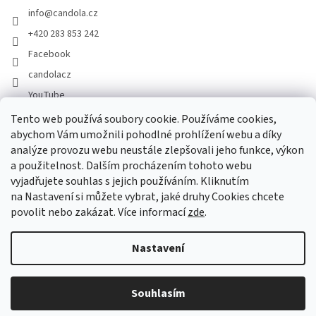
info
@
candola.cz
+420 283 853 242
Facebook
candolacz
YouTube
Tento web používá soubory cookie. Používáme cookies,
abychom Vám umožnili pohodlné prohlížení webu a díky
Přijímáme online platby
analýze provozu webu neustále zlepšovali jeho funkce, výkon
a použitelnost. Dalším procházením tohoto webu
vyjadřujete souhlas s jejich používáním. Kliknutím
na Nastavení si můžete vybrat, jaké druhy Cookies chcete
povolit nebo zakázat. Více informací
zde
.
Vytvořil Shoptet
Nastavení
Copyright 2026
GASTRO HOLDING CANDOLA, s. r. o.
. Všechna
Souhlasím
práva vyhrazena.
Upravit nastavení cookies