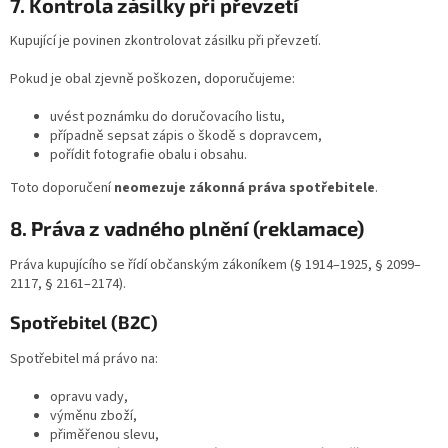
7. Kontrola zásilky při převzetí
Kupující je povinen zkontrolovat zásilku při převzetí.
Pokud je obal zjevně poškozen, doporučujeme:
uvést poznámku do doručovacího listu,
případně sepsat zápis o škodě s dopravcem,
pořídit fotografie obalu i obsahu.
Toto doporučení
neomezuje zákonná práva spotřebitele
.
8. Práva z vadného plnění (reklamace)
Práva kupujícího se řídí občanským zákoníkem (§ 1914–1925, § 2099–
2117, § 2161–2174).
Spotřebitel (B2C)
Spotřebitel má právo na:
opravu vady,
výměnu zboží,
přiměřenou slevu,