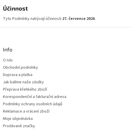
Účinnost
Tyto Podmínky nabývají účinnosti
27. července 2026
.
Z
á
p
a
Info
t
O nás
í
Obchodní podmínky
Doprava a platba
Jak balíme naše zásilky
Přeprava křehkého zboží
Korespondenční a fakturační adresa
Podmínky ochrany osobních údajů
Reklamace a vrácení zboží
Moje objednávka
Prodávané značky