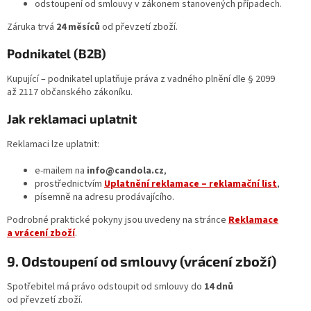
odstoupení od smlouvy v zákonem stanovených případech.
Záruka trvá
24 měsíců
od převzetí zboží.
Podnikatel (B2B)
Kupující – podnikatel uplatňuje práva z vadného plnění dle § 2099
až 2117 občanského zákoníku.
Jak reklamaci uplatnit
Reklamaci lze uplatnit:
e‑mailem na
info@candola.cz
,
prostřednictvím
Uplatnění reklamace – reklamační list
,
písemně na adresu prodávajícího.
Podrobné praktické pokyny jsou uvedeny na stránce
Reklamace
a vrácení zboží
.
9. Odstoupení od smlouvy (vrácení zboží)
Spotřebitel má právo odstoupit od smlouvy do
14 dnů
od převzetí zboží.