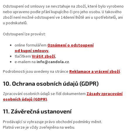
Odstoupení od smlouvy se nevztahuje na zboží, které bylo vyrobeno
nebo upraveno podle přání kupujícího či pro jeho osobu. U takového
zboží není možné odstoupení ve 14denní lhůtě ani u spotřebitelů, ani
u podnikatelů.
Odstoupení lze provést:
online formulářem
Oznámení o odstoupení
od kupní smlouvy
,
tlačítkem
Vrátit zboží
,
e‑mailem na
info@candola.cz
.
Podrobnosti jsou uvedeny na stránce
Reklamace a vrácení zboží
.
10. Ochrana osobních údajů (GDPR)
Zpracování osobních údajů se řídí dokumentem
Zásady zpracování
osobních údajů (GDPR)
.
11. Závěrečná ustanovení
Prodávající si vyhrazuje právo obchodní podmínky měnit.
Platná verze je vždy zveřejněna na webu.