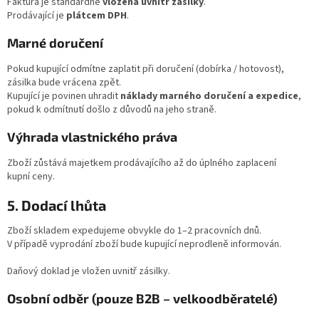
Faktura je standardně
vložená uvnitř zásilky
.
Prodávající je
plátcem DPH
.
Marné doručení
Pokud kupující odmítne zaplatit při doručení (dobírka / hotovost),
zásilka bude vrácena zpět.
Kupující je povinen uhradit
náklady marného doručení a expedice
,
pokud k odmítnutí došlo z důvodů na jeho straně.
Výhrada vlastnického práva
Zboží zůstává majetkem prodávajícího až do úplného zaplacení
kupní ceny.
5. Dodací lhůta
Zboží skladem expedujeme obvykle do 1–2 pracovních dnů.
V případě vyprodání zboží bude kupující neprodleně informován.
Daňový doklad je vložen uvnitř zásilky.
Osobní odběr (pouze B2B – velkoodběratelé)