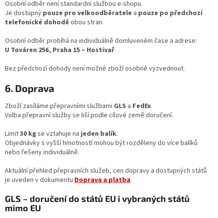
Osobní odběr není standardní službou e‑shopu.
Je dostupný
pouze pro velkoodběratele
a
pouze po předchozí
telefonické dohodě
obou stran.
Osobní odběr probíhá na individuálně domluveném čase a adrese:
U Továren 256, Praha 15 – Hostivař
Bez předchozí dohody není možné zboží osobně vyzvednout.
6. Doprava
Zboží zasíláme přepravními službami
GLS
a
FedEx
.
Volba přepravní služby se liší podle cílové země doručení.
Limit
30 kg
se vztahuje na
jeden balík
.
Objednávky s vyšší hmotností mohou být rozděleny do více balíků
nebo řešeny individuálně.
Aktuální přehled přepravních služeb, cen dopravy a dostupných států
je uveden v dokumentu
Doprava a platba
.
GLS – doručení do států EU i vybraných států
mimo EU