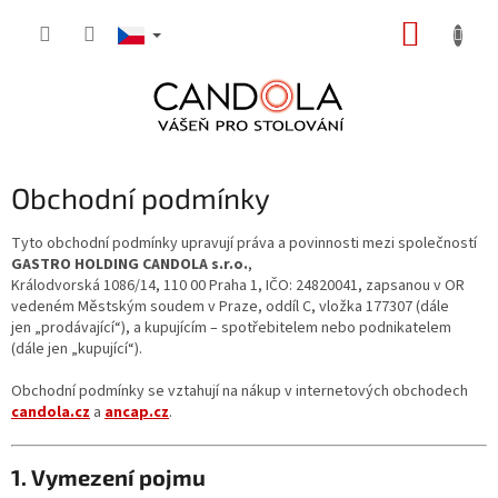
Přejít
NÁKUP
na
obsah
KOŠÍK
Obchodní podmínky
Tyto obchodní podmínky upravují práva a povinnosti mezi společností
GASTRO HOLDING CANDOLA s.r.o.
,
Králodvorská 1086/14, 110 00 Praha 1, IČO: 24820041, zapsanou v OR
vedeném Městským soudem v Praze, oddíl C, vložka 177307 (dále
jen „prodávající“), a kupujícím – spotřebitelem nebo podnikatelem
(dále jen „kupující“).
Obchodní podmínky se vztahují na nákup v internetových obchodech
candola.cz
a
ancap.cz
.
1. Vymezení pojmu