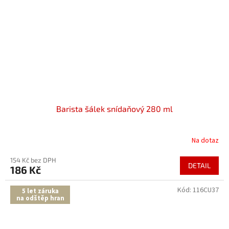
Barista šálek snídaňový 280 ml
Na dotaz
154 Kč bez DPH
DETAIL
186 Kč
Kód:
116CU37
5 let záruka
na odštěp hran