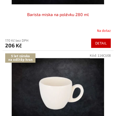
Barista miska na polévku 280 ml
Na dotaz
170 Kč bez DPH
DETAIL
206 Kč
Kód:
116CU08
5 let záruka
na odštěp hran