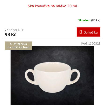
Ska konvička na mléko 20 ml
Skladem
(86 ks)
77 Kč bez DPH
Do košíku
93 Kč
Kód:
116CS28
5 let záruka
na odštěp hran