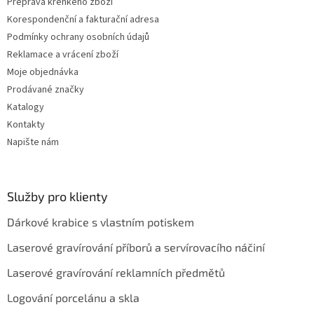
Přeprava křehkého zboží
i
s
Korespondenční a fakturační adresa
u
Podmínky ochrany osobních údajů
Reklamace a vrácení zboží
Moje objednávka
Prodávané značky
Katalogy
Kontakty
Napište nám
Služby pro klienty
Dárkové krabice s vlastním potiskem
Laserové gravírování příborů a servírovacího náčiní
Laserové gravírování reklamních předmětů
Logování porcelánu a skla