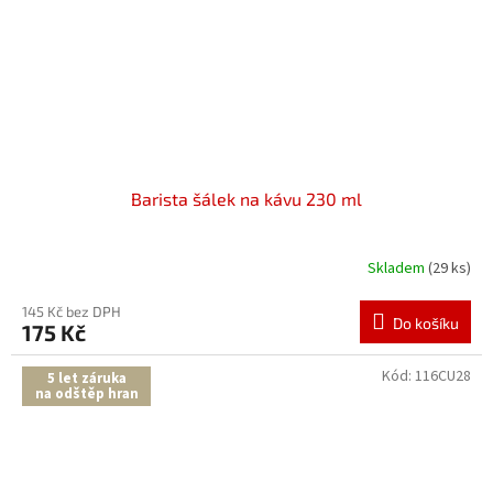
Barista šálek na kávu 230 ml
Skladem
(29 ks)
145 Kč bez DPH
Do košíku
175 Kč
Kód:
116CU28
5 let záruka
na odštěp hran