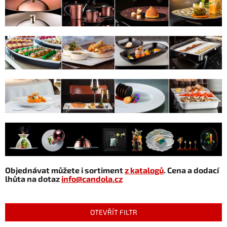
Objednávat můžete i sortiment
z katalogů
. Cena a dodací
lhůta na dotaz
info@candola.cz
OTEVŘÍT FILTR