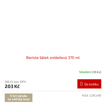
Barista šálek snídaňový 370 ml
Skladem
(36 ks)
168 Kč bez DPH
Do košíku
203 Kč
Kód:
116CU45
5 let záruka
na odštěp hran