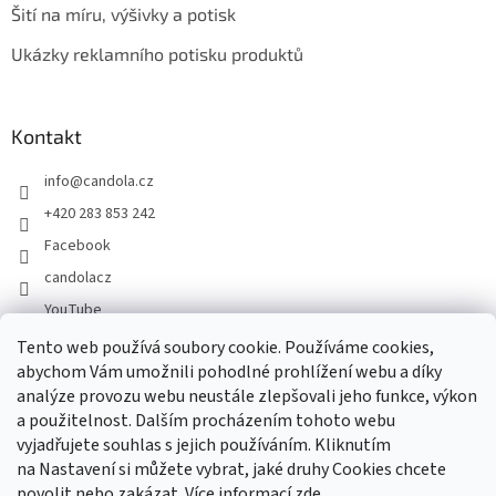
Šití na míru, výšivky a potisk
Ukázky reklamního potisku produktů
Kontakt
info
@
candola.cz
+420 283 853 242
Facebook
candolacz
YouTube
Tento web používá soubory cookie. Používáme cookies,
abychom Vám umožnili pohodlné prohlížení webu a díky
Přijímáme online platby
analýze provozu webu neustále zlepšovali jeho funkce, výkon
a použitelnost. Dalším procházením tohoto webu
vyjadřujete souhlas s jejich používáním. Kliknutím
na Nastavení si můžete vybrat, jaké druhy Cookies chcete
povolit nebo zakázat. Více informací
zde
.