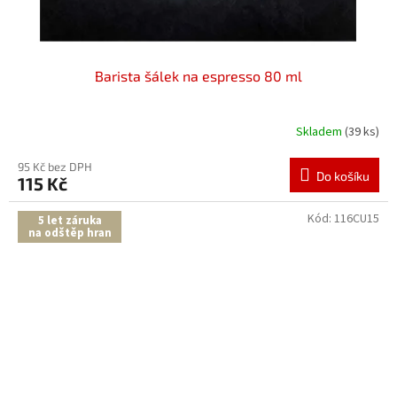
Barista šálek na espresso 80 ml
Skladem
(39 ks)
95 Kč bez DPH
Do košíku
115 Kč
Kód:
116CU15
5 let záruka
na odštěp hran