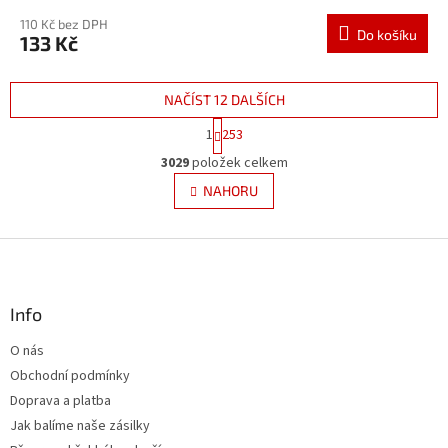
110 Kč bez DPH
Do košíku
133 Kč
NAČÍST 12 DALŠÍCH
S
1
253
t
O
r
3029
položek celkem
v
á
l
NAHORU
n
á
k
d
o
v
Z
a
á
c
á
n
í
p
í
p
a
Info
r
t
v
O nás
í
k
Obchodní podmínky
y
v
Doprava a platba
ý
Jak balíme naše zásilky
p