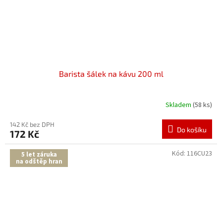
Barista šálek na kávu 200 ml
Skladem
(58 ks)
142 Kč bez DPH
Do košíku
172 Kč
Kód:
116CU23
5 let záruka
na odštěp hran