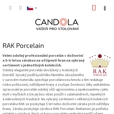
Přejít
NÁKUP
na
obsah
KOŠÍK
RAK Porcelain
Velmi odolný profesionální porcelán s doživotní
a 5-ti letou zárukou na oštípnutí hran na vybraný
sortiment v jednotlivých kolekcích.
Odolný elegantní porcelán dovážený z Arabských
Emirátů. Vysoký podíl kysličníku hlinitého obsaženého
v surovém materiálu zpevňuje porcelánovou hmotu a tím redukuje
riziko poškození, odštěpení hrany a zvyšuje životnost. Díky unikátnímu
zpracování je porcelán odolný vůči agresivnímu a opakovanému cyklu
mytí v myčkách a lze jej bez obav použít v salamandrech, tepelných
a mikrovlnných troubách. Na vybraný sortiment v některých kolekcích
porcelánu RAK se poskytuje 5 let nebo doživotní záruka proti odštěpu
hrany. Záruku poskytuje výrobce RAK Porcelain. Reklamaci je potřeba
uplatnit u výrobce. Navíc je barva porcelánu jednotná napříč všemi