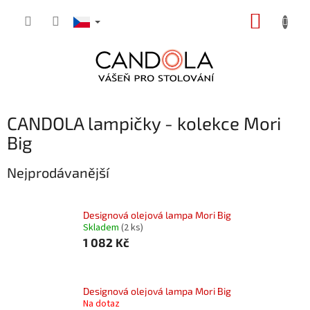
Přejít
NÁKUP
na
obsah
KOŠÍK
CANDOLA lampičky - kolekce Mori
Big
Nejprodávanější
Designová olejová lampa Mori Big
Skladem
(2 ks)
1 082 Kč
Designová olejová lampa Mori Big
Na dotaz