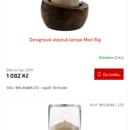
u
k
t
ů
Designová olejová lampa Mori Big
Skladem
(2 ks)
894 Kč bez DPH
1 082 Kč
Do košíku
SKU: 9M1464BK150 - náplň: 60 hodin
Kód:
9M1464B L 150