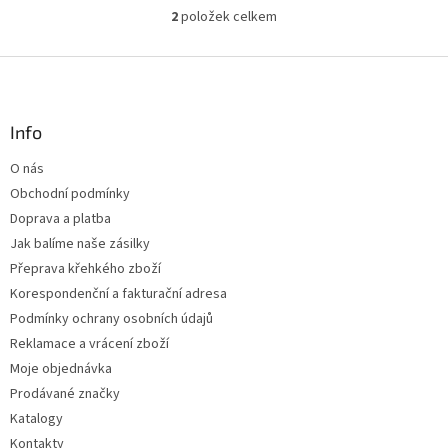
2
položek celkem
O
v
l
Z
á
á
d
p
a
a
Info
c
t
í
O nás
í
p
Obchodní podmínky
r
v
Doprava a platba
k
Jak balíme naše zásilky
y
Přeprava křehkého zboží
v
ý
Korespondenční a fakturační adresa
p
Podmínky ochrany osobních údajů
i
Reklamace a vrácení zboží
s
u
Moje objednávka
Prodávané značky
Katalogy
Kontakty