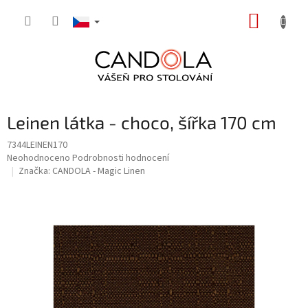
Přejít
NÁKUP
na
obsah
KOŠÍK
Leinen látka - choco, šířka 170 cm
7344LEINEN170
Průměrné
Neohodnoceno
Podrobnosti hodnocení
hodnocení
Značka:
CANDOLA - Magic Linen
produktu
je
0,0
z
5
hvězdiček.