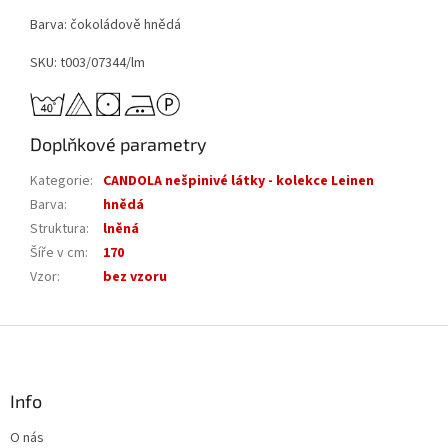
Barva: čokoládově hnědá
SKU: t003/07344/lm
Doplňkové parametry
Kategorie
:
CANDOLA nešpinivé látky - kolekce Leinen
Barva
:
hnědá
Struktura
:
lněná
Šíře v cm
:
170
Vzor
:
bez vzoru
Z
á
p
a
Info
t
O nás
í