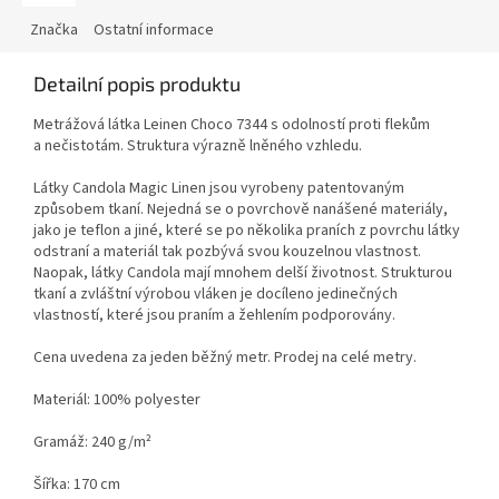
Značka
Ostatní informace
Detailní popis produktu
Metrážová látka Leinen Choco 7344 s odolností proti flekům
a nečistotám. Struktura výrazně lněného vzhledu.
Látky Candola Magic Linen jsou vyrobeny patentovaným
způsobem tkaní. Nejedná se o povrchově nanášené materiály,
jako je teflon a jiné, které se po několika praních z povrchu látky
odstraní a materiál tak pozbývá svou kouzelnou vlastnost.
Naopak, látky Candola mají mnohem delší životnost. Strukturou
tkaní a zvláštní výrobou vláken je docíleno jedinečných
vlastností, které jsou praním a žehlením podporovány.
Cena uvedena za jeden běžný metr. Prodej na celé metry.
Materiál: 100% polyester
Gramáž: 240 g/m²
Šířka: 170 cm