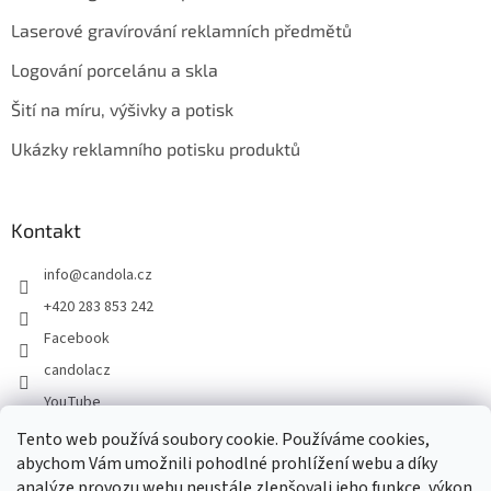
Laserové gravírování reklamních předmětů
Logování porcelánu a skla
Šití na míru, výšivky a potisk
Ukázky reklamního potisku produktů
Kontakt
info
@
candola.cz
+420 283 853 242
Facebook
candolacz
YouTube
Tento web používá soubory cookie. Používáme cookies,
abychom Vám umožnili pohodlné prohlížení webu a díky
Přijímáme online platby
analýze provozu webu neustále zlepšovali jeho funkce, výkon