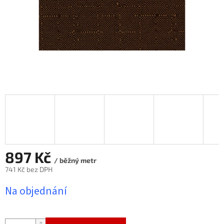
897 Kč
/ běžný metr
741 Kč bez DPH
Měrná
Na objednání
cena: