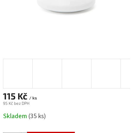
115 Kč
/ ks
95 Kč bez DPH
Měrná
Skladem
(35 ks)
cena: