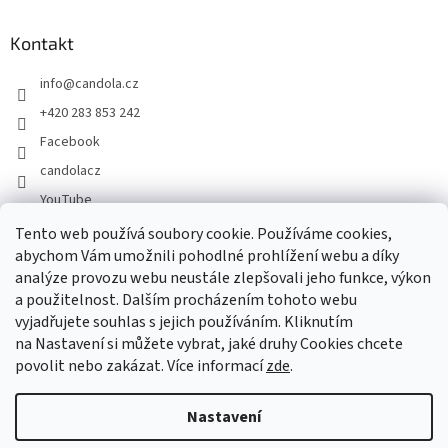
Kontakt
info
@
candola.cz
+420 283 853 242
Facebook
candolacz
YouTube
Tento web používá soubory cookie. Používáme cookies,
abychom Vám umožnili pohodlné prohlížení webu a díky
Přijímáme online platby
analýze provozu webu neustále zlepšovali jeho funkce, výkon
a použitelnost. Dalším procházením tohoto webu
vyjadřujete souhlas s jejich používáním. Kliknutím
na Nastavení si můžete vybrat, jaké druhy Cookies chcete
povolit nebo zakázat. Více informací
zde
.
Vytvořil Shoptet
Nastavení