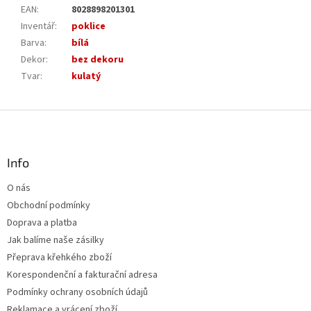
EAN
:
8028898201301
Inventář
:
poklice
Barva
:
bílá
Dekor
:
bez dekoru
Tvar
:
kulatý
Z
á
p
a
Info
t
O nás
í
Obchodní podmínky
Doprava a platba
Jak balíme naše zásilky
Přeprava křehkého zboží
Korespondenční a fakturační adresa
Podmínky ochrany osobních údajů
Reklamace a vrácení zboží