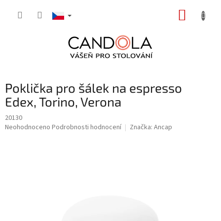
Přejít
NÁKUP
na
obsah
KOŠÍK
Poklička pro šálek na espresso
Edex, Torino, Verona
20130
Průměrné
Neohodnoceno
Podrobnosti hodnocení
Značka:
Ancap
hodnocení
produktu
je
0,0
z
5
hvězdiček.