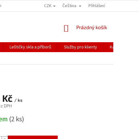
CZK
Čeština
ÍME NAŠE ZÁSILKY
PŘEPRAVA KŘEHKÉHO ZBOŽÍ
Přihlášení
KORESPONDENČNÍ A
NÁKUPNÍ
Prázdný košík
KOŠÍK
Leštičky skla a příborů
Služby pro klienty
Katalogy
 Kč
/ ks
ez DPH
dem
(2 ks)