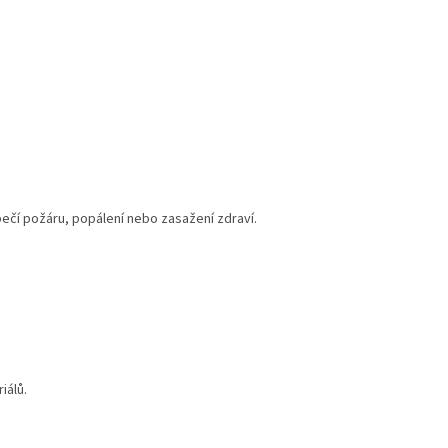
ečí požáru, popálení nebo zasažení zdraví.
iálů.