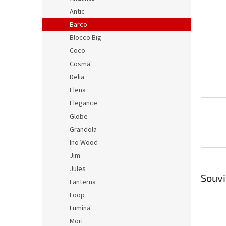
n
Antic
e
Barco
l
Blocco Big
Coco
Cosma
Delia
Elena
Elegance
Globe
Grandola
Ino Wood
Jim
Jules
Souvi
Lanterna
Loop
Lumina
Mori