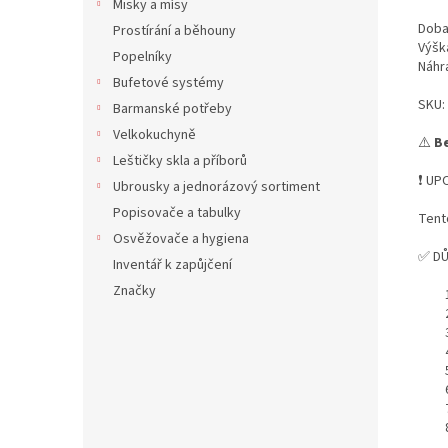
Misky a mísy
Doba 
Prostírání a běhouny
Výšk
Popelníky
Náhr
Bufetové systémy
SKU:
Barmanské potřeby
Velkokuchyně
⚠️
Be
Leštičky skla a příborů
❗ UP
Ubrousky a jednorázový sortiment
Popisovače a tabulky
Tent
Osvěžovače a hygiena
✅ DŮ
Inventář k zapůjčení
Značky