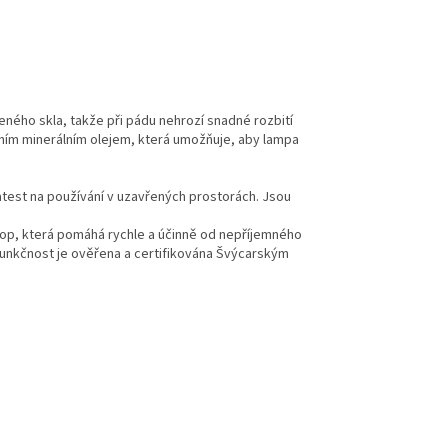
zeného skla, takže při pádu nehrozí snadné rozbití
dním minerálním olejem, která umožňuje, aby lampa
 atest na používání v uzavřených prostorách. Jsou
Stop, která pomáhá rychle a účinně od nepříjemného
í funkčnost je ověřena a certifikována Švýcarským