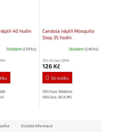
náplň 40 hodin
Candola náplň Mosquito
Stop 35 hodin
Skladem
(159 ks)
Skladem
(140 ks)
DPH
104 Kč bez DPH
126 Kč
šíku
Do košíku
0ab
SKU box: 60abms
0 A
SKU kus: 60 A MS
načka
Ostatní informace