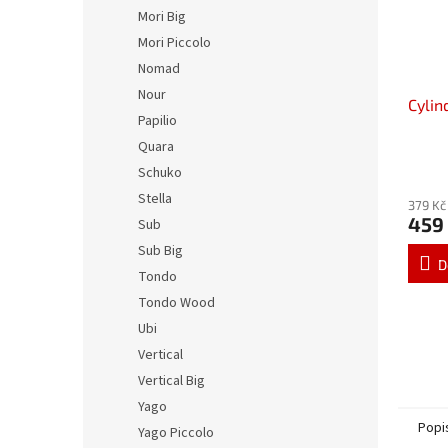
Mori Big
Mori Piccolo
Nomad
Nour
Cylin
Papilio
Quara
Schuko
Stella
379 Kč
459
Sub
Sub Big
D
Tondo
Tondo Wood
Ubi
Vertical
Vertical Big
Yago
Popi
Yago Piccolo