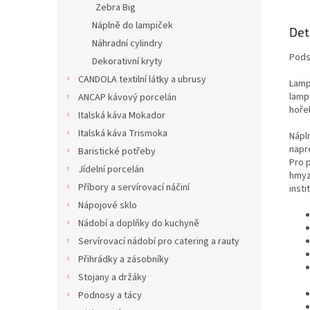
Zebra Big
Náplně do lampiček
Det
Náhradní cylindry
Pods
Dekorativní kryty
CANDOLA textilní látky a ubrusy
Lampi
lamp
ANCAP kávový porcelán
hořel
Italská káva Mokador
Italská káva Trismoka
Nápl
napr
Baristické potřeby
Pro 
Jídelní porcelán
hmyzu
Příbory a servírovací náčiní
insti
Nápojové sklo
Nádobí a doplňky do kuchyně
Servírovací nádobí pro catering a rauty
Přihrádky a zásobníky
Stojany a držáky
Podnosy a tácy