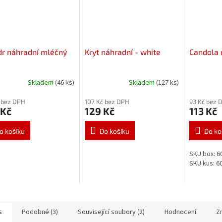
dr náhradní mléčný
Kryt náhradní - white
Candola 
Skladem
(46 ks)
Skladem
(127 ks)
 bez DPH
107 Kč bez DPH
93 Kč bez 
 Kč
129 Kč
113 Kč
o košíku
Do košíku
Do ko
SKU box: 6
SKU kus: 6
s
Podobné (3)
Související soubory (2)
Hodnocení
Z