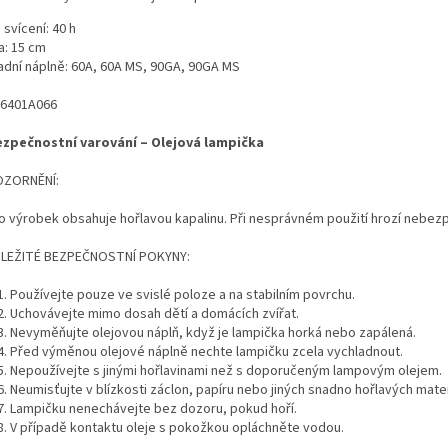
svícení: 40 h
a: 15 cm
adní náplně: 60A, 60A MS, 90GA, 90GA MS
 6401A066
zpečnostní varování – Olejová lampička
OZORNĚNÍ:
o výrobek obsahuje hořlavou kapalinu. Při nesprávném použití hrozí nebezp
LEŽITÉ BEZPEČNOSTNÍ POKYNY:
Používejte pouze ve svislé poloze a na stabilním povrchu.
Uchovávejte mimo dosah dětí a domácích zvířat.
Nevyměňujte olejovou náplň, když je lampička horká nebo zapálená.
Před výměnou olejové náplně nechte lampičku zcela vychladnout.
Nepoužívejte s jinými hořlavinami než s doporučeným lampovým olejem.
Neumisťujte v blízkosti záclon, papíru nebo jiných snadno hořlavých mater
Lampičku nenechávejte bez dozoru, pokud hoří.
V případě kontaktu oleje s pokožkou opláchněte vodou.