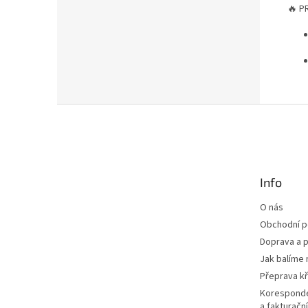
🔥 P
Z
á
p
a
t
Info
í
O nás
Obchodní 
Doprava a p
Jak balíme 
Přeprava k
Korespond
a fakturačn