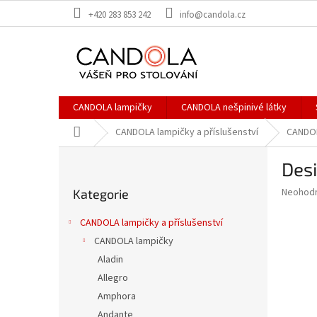
Přejít
+420 283 853 242
info@candola.cz
na
obsah
CANDOLA lampičky
CANDOLA nešpinivé látky
Domů
CANDOLA lampičky a příslušenství
CANDOL
P
Des
o
Přeskočit
s
Průměr
Neohod
Kategorie
kategorie
t
hodnoce
r
produkt
CANDOLA lampičky a příslušenství
a
je
CANDOLA lampičky
0,0
n
z
Aladin
n
5
í
Allegro
hvězdič
p
Amphora
a
Andante