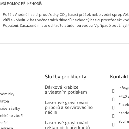
RVNÍ POMOC PŘI NEHODĚ:
Požár: Vhodné hasicí prostředky CO₂, hasicí prášek nebo vodní sprej. V
vůči alkoholu. Z bezpečnostních důvodů nevhodný hasicí prostředek: vo
Popálení: Zasažené místo ochlaďte studenou vodou. V případě potíží vy
Služby pro klienty
Kontakt
Dárkové krabice
info
@
s vlastním potiskem
podmínky
+420 
latba
Laserové gravírování
Face
příborů a servírovacího
naše zásilky
náčiní
cando
řehkého zboží
YouT
Laserové gravírování
enční
reklamních předmětů
í adresa