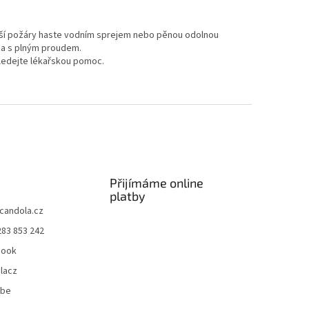
ětší požáry haste vodním sprejem nebo pěnou odolnou
da s plným proudem.
hledejte lékařskou pomoc.
Přijímáme online
platby
candola.cz
283 853 242
book
lacz
ube