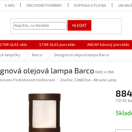
O NÁS
OBCHODNÍ PODMÍNKY
DOPRAVA A PLATBA
JAK BAL
HLEDAT
STAR GLAS sklo
STAR GLAS porcelán
ANCAP kávový porcelán
A lampičky
Barco
Designová olejová lampa Barco
ignová olejová lampa Barco
6401 A 066
né
noceno
Podrobnosti hodnocení
Značka:
CANDOLA - Miracle Lamp
ní
884
u
731 Kč b
Měrná
Skla
cena:
ek.