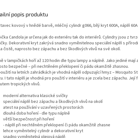
ailní popis produktu
tavec kovový v hnědé barvě, mléčný cylindr g066, bílý kryt 600A, náplň 60A
čka Candola je určena jak do exteriéru tak do interiérů. Cylindry jsou z tvr
ičky. Dekorativní kryt zakrývá snadno vyměnitelnou speciální náplň s příro
a čistě, naprosto bez zápachu a bez škodlivých vlivů na své okolí.
ně v lampičkách hoří až 120 hodin dle typu lampy a náplně. Jako jediné mají
osto bezpečné – při nechtěném překlopení či pádu okamžitě zhasnou.
použití na letních zahrádkách je vhodná náplň odpuzující hmyz – Mosquito 
. I tato náplň je vhodná pro použití v interiéru a je zcela bez zápachu. Jej
tutem tropických vlivů.
moderní alternativa klasické svíčky
speciální náplň bez zápachu a škodlivých vlivů na okolí
atest na používání v uzavřených prostorách
dlouhá doba hoření - dle typu náplně
větší bezpečnost při hoření
- náplň při nechtěném překlopení či pádu okamžitě zhasne
lehce vyměnitelný cylindr a dekorativní kryt
snadno vyměnitelná olejová náplň