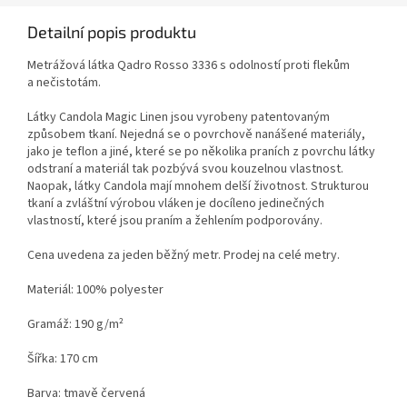
Detailní popis produktu
Metrážová látka Qadro Rosso 3336 s odolností proti flekům
a nečistotám.
Látky Candola Magic Linen jsou vyrobeny patentovaným
způsobem tkaní. Nejedná se o povrchově nanášené materiály,
jako je teflon a jiné, které se po několika praních z povrchu látky
odstraní a materiál tak pozbývá svou kouzelnou vlastnost.
Naopak, látky Candola mají mnohem delší životnost. Strukturou
tkaní a zvláštní výrobou vláken je docíleno jedinečných
vlastností, které jsou praním a žehlením podporovány.
Cena uvedena za jeden běžný metr. Prodej na celé metry.
Materiál: 100% polyester
Gramáž: 190 g/m²
Šířka: 170 cm
Barva: tmavě červená