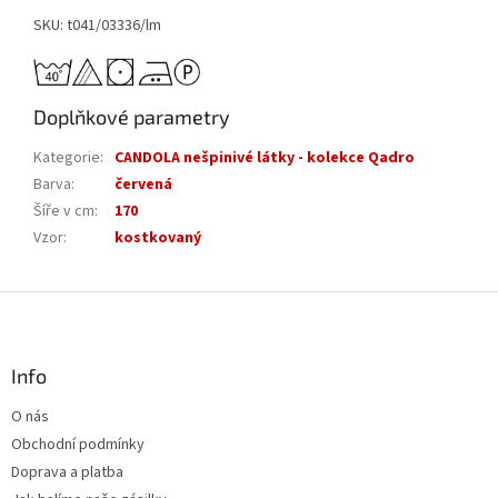
SKU: t041/03336/lm
Doplňkové parametry
Kategorie
:
CANDOLA nešpinivé látky - kolekce Qadro
Barva
:
červená
Šíře v cm
:
170
Vzor
:
kostkovaný
Z
á
p
a
Info
t
O nás
í
Obchodní podmínky
Doprava a platba