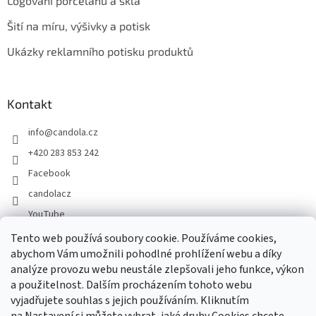
Logování porcelánu a skla
Šití na míru, výšivky a potisk
Ukázky reklamního potisku produktů
Kontakt
info
@
candola.cz
+420 283 853 242
Facebook
candolacz
YouTube
Tento web používá soubory cookie. Používáme cookies,
abychom Vám umožnili pohodlné prohlížení webu a díky
Přijímáme online platby
analýze provozu webu neustále zlepšovali jeho funkce, výkon
a použitelnost. Dalším procházením tohoto webu
vyjadřujete souhlas s jejich používáním. Kliknutím