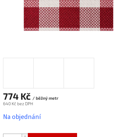
774 Kč
/ běžný metr
640 Kč bez DPH
Měrná
Na objednání
cena: