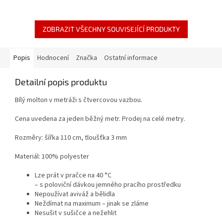
ZOBRAZIT VŠECHNY SOUVISEJÍCÍ PRODUKTY
Popis
Hodnocení
Značka
Ostatní informace
Detailní popis produktu
Bílý molton v metráži s čtvercovou vazbou.
Cena uvedena za jeden běžný metr. Prodej na celé metry.
Rozměry: šířka 110 cm, tloušťka 3 mm
Materiál: 100% polyester
Lze prát v pračce na 40 °C
– s poloviční dávkou jemného pracího prostředku
Nepoužívat aviváž a bělidla
Neždímat na maximum – jinak se zláme
Nesušit v sušičce a nežehlit