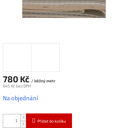
780 Kč
/ běžný metr
645 Kč bez DPH
Měrná
Na objednání
cena:
Přidat do košíku