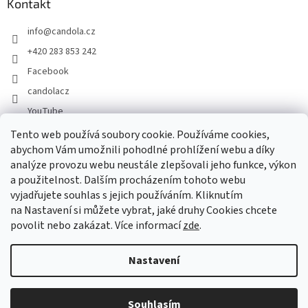
Kontakt
info
@
candola.cz
+420 283 853 242
Facebook
candolacz
YouTube
Tento web používá soubory cookie. Používáme cookies,
abychom Vám umožnili pohodlné prohlížení webu a díky
Přijímáme online platby
analýze provozu webu neustále zlepšovali jeho funkce, výkon
a použitelnost. Dalším procházením tohoto webu
vyjadřujete souhlas s jejich používáním. Kliknutím
na Nastavení si můžete vybrat, jaké druhy Cookies chcete
povolit nebo zakázat. Více informací
zde
.
Vytvořil Shoptet
Nastavení
Copyright 2026
GASTRO HOLDING CANDOLA, s. r. o.
. Všechna
Souhlasím
práva vyhrazena.
Upravit nastavení cookies