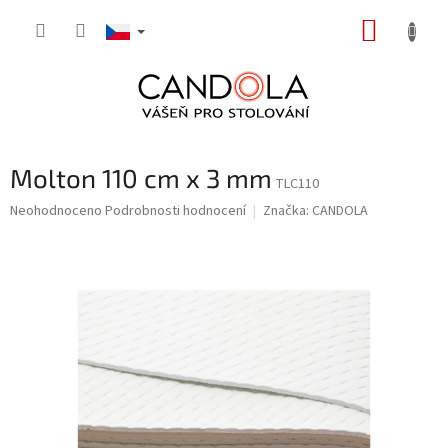
Přejít
NÁKUP
na
obsah
KOŠÍK
Molton 110 cm x 3 mm
TLC110
Průměrné
Neohodnoceno
Podrobnosti hodnocení
Značka:
CANDOLA
hodnocení
produktu
je
0,0
z
5
hvězdiček.