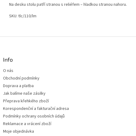
Na desku stolu patří stranou s reliéfem – hladkou stranou nahoru.
SKU: tlc/110/lm
Z
á
p
a
Info
t
O nás
í
Obchodní podmínky
Doprava a platba
Jak balíme naše zásilky
Přeprava křehkého zboží
Korespondenční a fakturační adresa
Podmínky ochrany osobních údajů
Reklamace a vrácení zboží
Moje objednávka