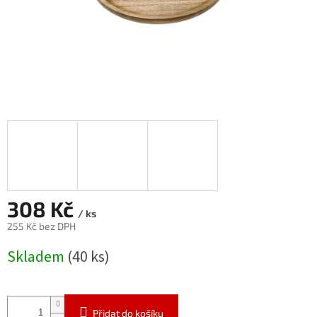
308 Kč
/ ks
255 Kč bez DPH
Měrná
Skladem
(40 ks)
cena:
Přidat do košíku