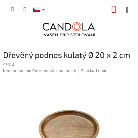
Přejít
NÁKUP
na
obsah
KOŠÍK
Dřevěný podnos kulatý Ø 20 x 2 cm
S5014
Průměrné
Neohodnoceno
Podrobnosti hodnocení
Značka:
Leone
hodnocení
produktu
je
0,0
z
5
hvězdiček.