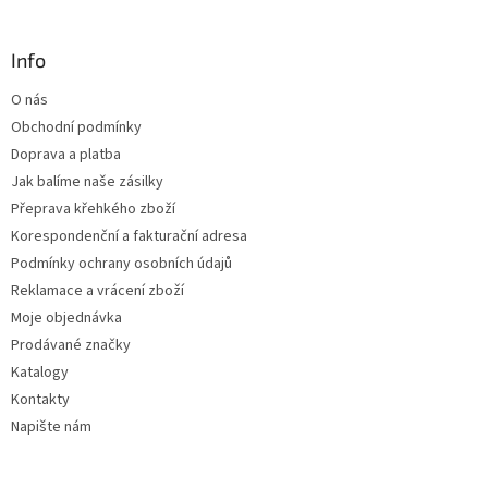
á
p
a
Info
t
O nás
í
Obchodní podmínky
Doprava a platba
Jak balíme naše zásilky
Přeprava křehkého zboží
Korespondenční a fakturační adresa
Podmínky ochrany osobních údajů
Reklamace a vrácení zboží
Moje objednávka
Prodávané značky
Katalogy
Kontakty
Napište nám