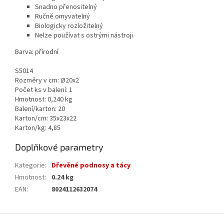
Snadno přenositelný
Ručně omyvatelný
Biologicky rozložitelný
Nelze používat s ostrými nástroji
Barva: přírodní
S5014
Rozměry v cm: Ø20x2
Počet ks v balení: 1
Hmotnost: 0,240 kg
Balení/karton: 20
Karton/cm: 35x23x22
Karton/kg: 4,85
Doplňkové parametry
Kategorie
:
Dřevěné podnosy a tácy
Hmotnost
:
0.24 kg
EAN
:
8024112632074
Z