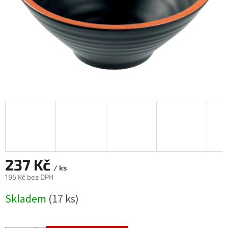
237 Kč
/ ks
196 Kč bez DPH
Měrná
Skladem
(17 ks)
cena: