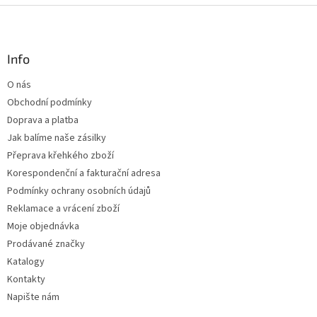
Z
á
p
a
Info
t
O nás
í
Obchodní podmínky
Doprava a platba
Jak balíme naše zásilky
Přeprava křehkého zboží
Korespondenční a fakturační adresa
Podmínky ochrany osobních údajů
Reklamace a vrácení zboží
Moje objednávka
Prodávané značky
Katalogy
Kontakty
Napište nám