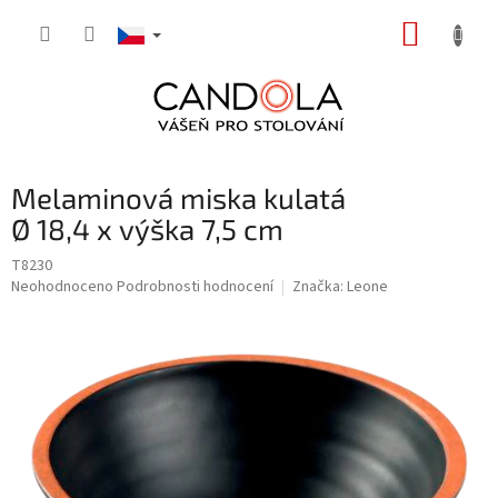
Přejít
NÁKUP
na
obsah
KOŠÍK
Melaminová miska kulatá
Ø 18,4 x výška 7,5 cm
T8230
Průměrné
Neohodnoceno
Podrobnosti hodnocení
Značka:
Leone
hodnocení
produktu
je
0,0
z
5
hvězdiček.