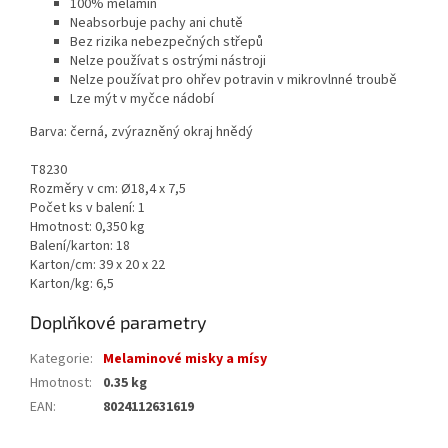
100% melamin
Neabsorbuje pachy ani chutě
Bez rizika nebezpečných střepů
Nelze používat s ostrými nástroji
Nelze používat pro ohřev potravin v mikrovlnné troubě
Lze mýt v myčce nádobí
Barva: černá, zvýrazněný okraj hnědý
T8230
Rozměry v cm: Ø18,4 x 7,5
Počet ks v balení: 1
Hmotnost: 0,350 kg
Balení/karton: 18
Karton/cm: 39 x 20 x 22
Karton/kg: 6,5
Doplňkové parametry
Kategorie
:
Melaminové misky a mísy
Hmotnost
:
0.35 kg
EAN
:
8024112631619