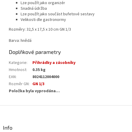
Lze použít jako organizér
Snadná údržba
Lze použít jako součást bufetové sestavy
Velikosti dle gastronormy
Rozměry: 32,5 x 17,5 x 10 cm GN 1/3
Barva: hnědá
Doplňkové parametry
Kategorie
:
Přihrádky a zásobníky
Hmotnost
:
0.35 kg
EAN
:
8024112004000
Rozměr GN
:
GN 1/3
Položka byla vyprodána…
Z
á
p
a
Info