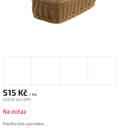
515 Kč
/ ks
426 Kč bez DPH
Měrná
Na dotaz
cena:
Položka byla vyprodána…