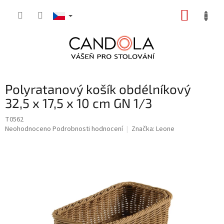
Přejít
NÁKUP
na
obsah
KOŠÍK
Polyratanový košík obdélníkový
32,5 x 17,5 x 10 cm GN 1/3
T0562
Průměrné
Neohodnoceno
Podrobnosti hodnocení
Značka:
Leone
hodnocení
produktu
je
0,0
z
5
hvězdiček.