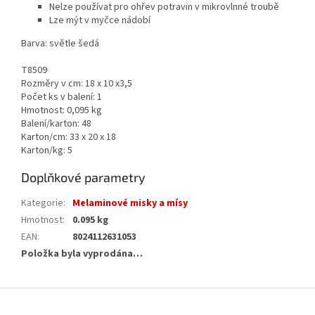
Nelze používat pro ohřev potravin v mikrovlnné troubě
Lze mýt v myčce nádobí
Barva: světle šedá
T8509
Rozměry v cm: 18 x 10 x3,5
Počet ks v balení: 1
Hmotnost: 0,095 kg
Balení/karton: 48
Karton/cm: 33 x 20 x 18
Karton/kg: 5
Doplňkové parametry
Kategorie
:
Melaminové misky a mísy
Hmotnost
:
0.095 kg
EAN
:
8024112631053
Položka byla vyprodána…
Z
á