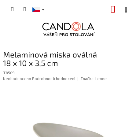
Přejít
NÁKUP
na
obsah
KOŠÍK
Melaminová miska oválná
18 x 10 x 3,5 cm
T8509
Průměrné
Neohodnoceno
Podrobnosti hodnocení
Značka:
Leone
hodnocení
produktu
je
0,0
z
5
hvězdiček.