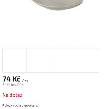
74 Kč
/ ks
61 Kč bez DPH
Měrná
Na dotaz
cena:
Položka byla vyprodána…