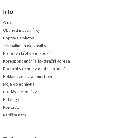
p
a
Info
t
O nás
í
Obchodní podmínky
Doprava a platba
Jak balíme naše zásilky
Přeprava křehkého zboží
Korespondenční a fakturační adresa
Podmínky ochrany osobních údajů
Reklamace a vrácení zboží
Moje objednávka
Prodávané značky
Katalogy
Kontakty
Napište nám