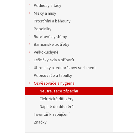
Podnosy a tácy
99 Kč
Misky a mísy
120
Prostírání a běhouny
Všestr
Popelníky
osvěž
Bufetové systémy
- osvě
a citr
Barmanské potřeby
Velkokuchyně
Leštičky skla a příborů
Ubrousky a jednorázový sortiment
Popisovače a tabulky
Osvěžovače a hygiena
Neutralizace zápachu
Elektrické difuzéry
Náplně do difuzérů
Inventář k zapůjčení
Značky