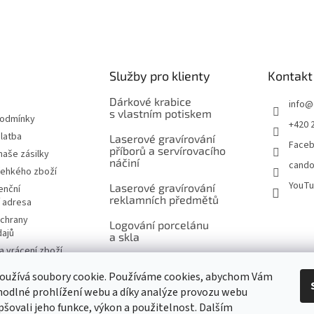
ý
p
i
s
u
Služby pro klienty
Kontakt
Dárkové krabice
info
@
s vlastním potiskem
podmínky
+420 
latba
Laserové gravírování
Face
příborů a servírovacího
naše zásilky
náčiní
cando
řehkého zboží
YouT
Laserové gravírování
enční
reklamních předmětů
í adresa
chrany
Logování porcelánu
dajů
a skla
 vrácení zboží
Šití na míru, výšivky
návka
a potisk
oužívá soubory cookie. Používáme cookies, abychom Vám
značky
odlné prohlížení webu a díky analýze provozu webu
Ukázky reklamního
pšovali jeho funkce, výkon a použitelnost. Dalším
potisku produktů