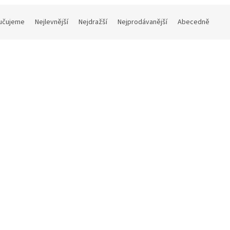
učujeme
Nejlevnější
Nejdražší
Nejprodávanější
Abecedně
Kód:
VF/BLUE-12
Kód:
V
odej
Doprodej
žovač máta a jasmín
Osvěžovač jablko a skořice
a 12 ks + přísavka a rukavice
- sada 12 ks + přísavka a ruk
Skladem
(1 balení)
Skladem
č bez DPH
999 Kč bez DPH
09 Kč
1 209 Kč