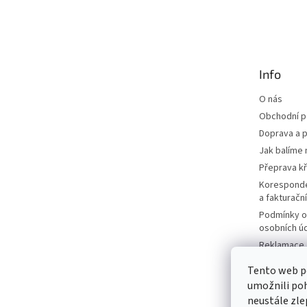
Z
á
p
a
t
Info
í
O nás
Obchodní 
Doprava a p
Jak balíme 
Přeprava k
Korespond
a fakturačn
Podmínky o
osobních ú
Reklamace a
Moje objed
Tento web p
Prodávané 
umožnili poh
Katalogy
neustále zle