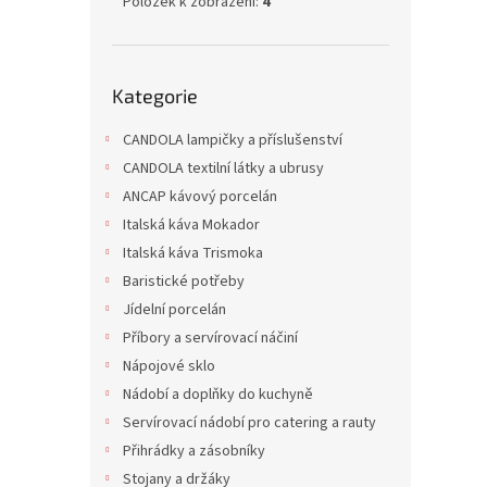
Položek k zobrazení:
4
Měrná
100,75
cena:
Všestr
Přeskočit
Kategorie
osvěžo
kategorie
divoké
osvěžu
CANDOLA lampičky a příslušenství
cedro
CANDOLA textilní látky a ubrusy
Dopr
ANCAP kávový porcelán
Italská káva Mokador
Italská káva Trismoka
Baristické potřeby
Jídelní porcelán
Příbory a servírovací náčiní
Nápojové sklo
Nádobí a doplňky do kuchyně
Osvě
Servírovací nádobí pro catering a rauty
+ pří
Přihrádky a zásobníky
Stojany a držáky