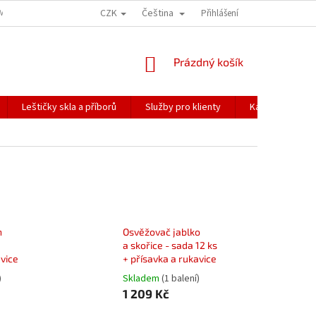
CZK
Čeština
ÍME NAŠE ZÁSILKY
PŘEPRAVA KŘEHKÉHO ZBOŽÍ
Přihlášení
KORESPONDENČNÍ A
NÁKUPNÍ
Prázdný košík
KOŠÍK
Leštičky skla a příborů
Služby pro klienty
Katalogy
n
Osvěžovač jablko
a skořice - sada 12 ks
avice
+ přísavka a rukavice
)
Skladem
(1 balení)
1 209 Kč