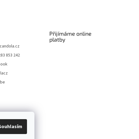
Přijímáme online
platby
candola.cz
283 853 242
book
lacz
ube
Souhlasím