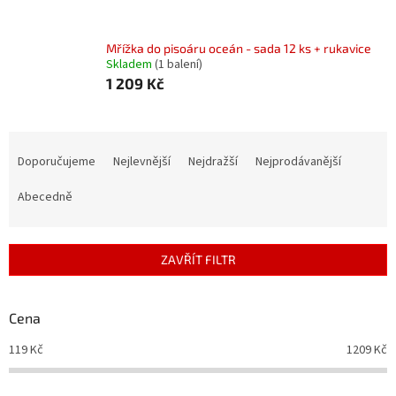
Mřížka do pisoáru oceán - sada 12 ks + rukavice
Skladem
(1 balení)
1 209 Kč
Ř
a
Doporučujeme
Nejlevnější
Nejdražší
Nejprodávanější
z
e
Abecedně
n
í
p
ZAVŘÍT FILTR
r
o
d
Cena
u
119
Kč
1209
Kč
k
t
ů