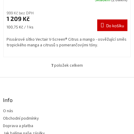
Skladem
(2 balení)
999 Kč bez DPH
1 209 Kč
Do košíku
Měrná
100,75 Kč / 1 ks
cena:
Pisoárové sítko Vectair V-Screen® Citrus a mango - osvěžující směs
tropického manga a citrusů s pomerančovými tóny.
7
položek celkem
O
v
l
Z
á
á
d
p
a
a
Info
c
t
í
O nás
í
p
Obchodní podmínky
r
v
Doprava a platba
k
Jak balíme naše zásilky