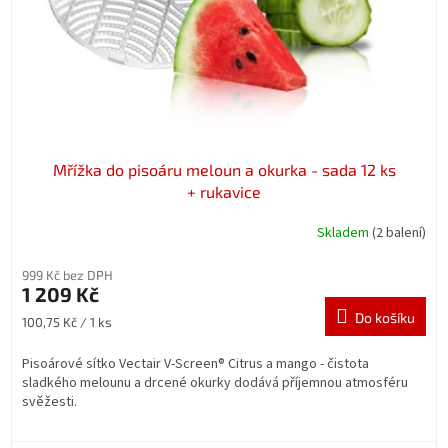
Mřížka do pisoáru meloun a okurka - sada 12 ks
+ rukavice
Skladem
(2 balení)
999 Kč bez DPH
1 209 Kč
Do košíku
Měrná
100,75 Kč / 1 ks
cena:
Pisoárové sítko Vectair V-Screen® Citrus a mango -
čistota
sladkého melounu a drcené okurky dodává příjemnou atmosféru
svěžesti.