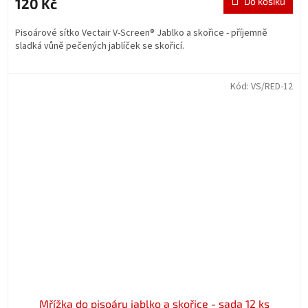
120 Kč
Do košíku
Pisoárové sítko Vectair V-Screen® Jablko a skořice - příjemně
sladká vůně pečených jablíček se skořicí.
Kód:
VS/RED-12
Mřížka do pisoáru jablko a skořice - sada 12 ks