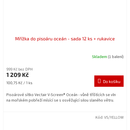
Mřížka do pisoáru oceán - sada 12 ks + rukavice
Skladem
(1 balení)
999 Kč bez DPH
1 209 Kč
Do košíku
Měrná
100,75 Kč / 1 ks
cena:
Pisoárové sítko Vectair V-Screen® Oceán -
vůně tříštících se vln
na mořském pobřeží mísící se s osvěžující silou slaného větru.
Kód:
VS/YELLOW