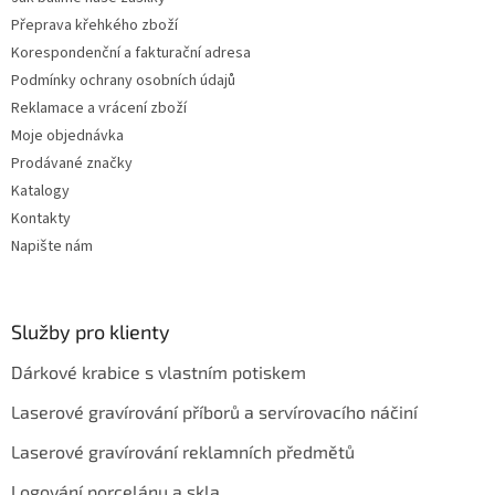
y
Přeprava křehkého zboží
v
ý
Korespondenční a fakturační adresa
p
Podmínky ochrany osobních údajů
i
Reklamace a vrácení zboží
s
u
Moje objednávka
Prodávané značky
Katalogy
Kontakty
Napište nám
Služby pro klienty
Dárkové krabice s vlastním potiskem
Laserové gravírování příborů a servírovacího náčiní
Laserové gravírování reklamních předmětů
Logování porcelánu a skla