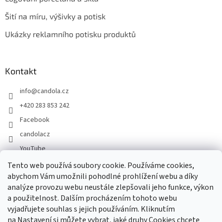
Šití na míru, výšivky a potisk
Ukázky reklamního potisku produktů
Kontakt
info
@
candola.cz
+420 283 853 242
Facebook
candolacz
YouTube
Tento web používá soubory cookie. Používáme cookies,
abychom Vám umožnili pohodlné prohlížení webu a díky
Přijímáme online platby
analýze provozu webu neustále zlepšovali jeho funkce, výkon
a použitelnost. Dalším procházením tohoto webu
vyjadřujete souhlas s jejich používáním. Kliknutím
na Nastavení si můžete vybrat, jaké druhy Cookies chcete