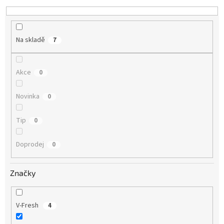
Na skladě
7
Akce
0
Novinka
0
Tip
0
Doprodej
0
Značky
V-Fresh
4