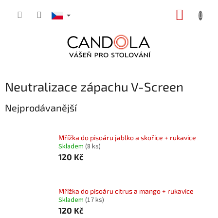
Přejít
NÁKUP
na
obsah
KOŠÍK
Neutralizace zápachu V-Screen
Nejprodávanější
Mřížka do pisoáru jablko a skořice + rukavice
Skladem
(8 ks)
120 Kč
Mřížka do pisoáru citrus a mango + rukavice
Skladem
(17 ks)
120 Kč