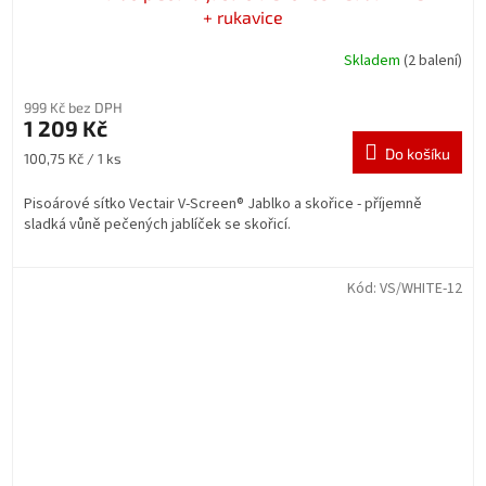
+ rukavice
Skladem
(2 balení)
999 Kč bez DPH
1 209 Kč
Do košíku
Měrná
100,75 Kč / 1 ks
cena:
Pisoárové sítko Vectair V-Screen® Jablko a skořice - příjemně
sladká vůně pečených jablíček se skořicí.
Kód:
VS/WHITE-12