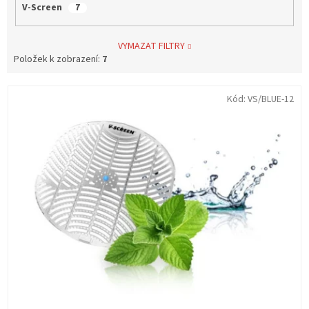
V-Screen
7
VYMAZAT FILTRY
Položek k zobrazení:
7
V
Kód:
VS/BLUE-12
ý
p
i
s
p
r
o
d
u
k
t
ů