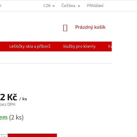
CZK
Čeština
ÍME NAŠE ZÁSILKY
PŘEPRAVA KŘEHKÉHO ZBOŽÍ
Přihlášení
KORESPONDENČNÍ A
NÁKUPNÍ
Prázdný košík
KOŠÍK
Leštičky skla a příborů
Služby pro klienty
Katalogy
82 Kč
/ ks
 bez DPH
dem
(2 ks)