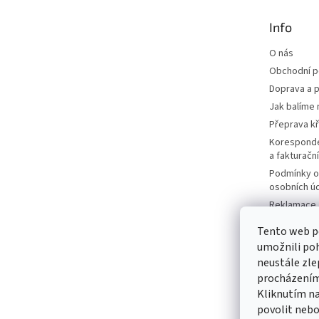
t
Info
í
O nás
Obchodní 
Doprava a p
Jak balíme 
Přeprava k
Korespond
a fakturačn
Podmínky o
osobních ú
Reklamace a
Moje objed
Tento web p
Prodávané 
umožnili poh
Katalogy
neustále zle
Kontakty
procházením 
Kliknutím na
Napište ná
povolit nebo