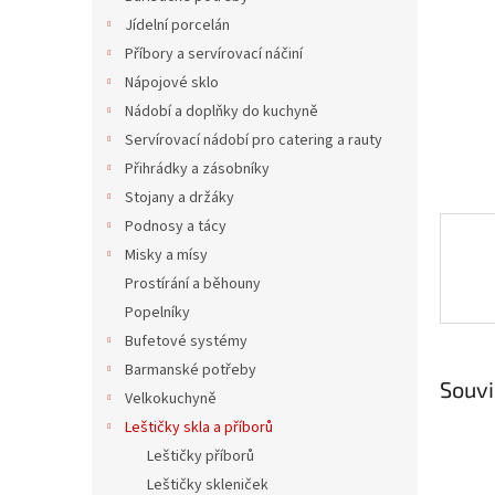
n
Jídelní porcelán
e
Příbory a servírovací náčiní
l
Nápojové sklo
Nádobí a doplňky do kuchyně
Servírovací nádobí pro catering a rauty
Přihrádky a zásobníky
Stojany a držáky
Podnosy a tácy
Misky a mísy
Prostírání a běhouny
Popelníky
Bufetové systémy
Barmanské potřeby
Souvi
Velkokuchyně
Leštičky skla a příborů
Leštičky příborů
Leštičky skleniček