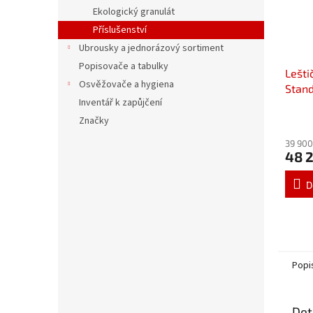
Ekologický granulát
Příslušenství
Ubrousky a jednorázový sortiment
Popisovače a tabulky
Lešti
Osvěžovače a hygiena
Stan
Inventář k zapůjčení
- výk
za ho
Značky
39 900
48 
D
Popi
Det