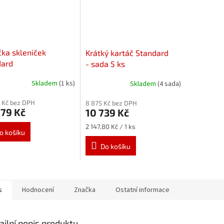
čka skleniček
Krátký kartáč Standard
dard
- sada 5 ks
on 350 kusů
Skladem
(1 ks)
Skladem
(4 sada)
dinu
 Kč bez DPH
8 875 Kč bez DPH
279 Kč
10 739 Kč
Měrná
2 147,80 Kč / 1 ks
o košíku
cena:
Do košíku
s
Hodnocení
Značka
Ostatní informace
ailní popis produktu