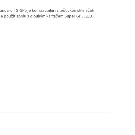
ndard TS-GP5 je kompatibilní i s leštičkou skleniček
 Lze použít spolu s dlouhým kartáčem Super GP552LB.