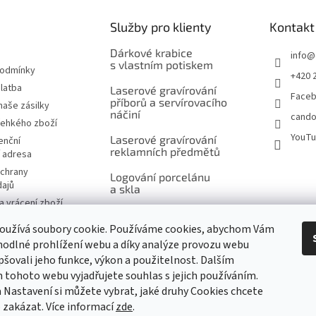
Služby pro klienty
Kontakt
Dárkové krabice
info
@
s vlastním potiskem
podmínky
+420 
latba
Laserové gravírování
Face
příborů a servírovacího
naše zásilky
náčiní
cando
řehkého zboží
YouT
Laserové gravírování
enční
reklamních předmětů
í adresa
chrany
Logování porcelánu
dajů
a skla
 vrácení zboží
Šití na míru, výšivky
návka
a potisk
oužívá soubory cookie. Používáme cookies, abychom Vám
značky
odlné prohlížení webu a díky analýze provozu webu
Ukázky reklamního
pšovali jeho funkce, výkon a použitelnost. Dalším
potisku produktů
tohoto webu vyjadřujete souhlas s jejich používáním.
 Nastavení si můžete vybrat, jaké druhy Cookies chcete
m
 zakázat. Více informací
zde
.