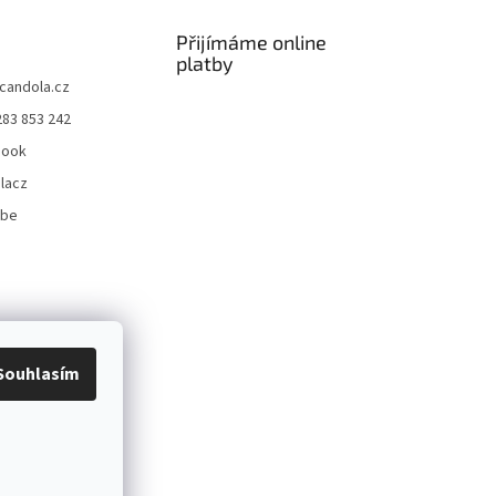
Přijímáme online
platby
candola.cz
283 853 242
book
lacz
ube
Souhlasím