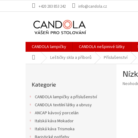
Přejít
+420 283 853 242
info@candola.cz
na
obsah
CANDOLA lampičky
CANDOLA nešpinivé látky
Domů
Leštičky skla a příborů
Příslušenství
P
Níz
o
Přeskočit
s
Průměr
Neohod
Kategorie
kategorie
t
hodnoce
r
produkt
CANDOLA lampičky a příslušenství
a
je
CANDOLA textilní látky a ubrusy
0,0
n
z
ANCAP kávový porcelán
n
5
í
Italská káva Mokador
hvězdič
p
Italská káva Trismoka
a
Baristické potřeby