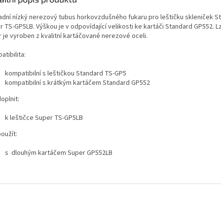
adní nízký nerezový tubus horkovzdušného fukaru pro leštičku skleniček Sta
r TS-GP5LB. Výškou je v odpovídající velikosti ke kartáči Standard GP552.
 je vyroben z kvalitní kartáčované nerezové oceli.
tibilita:
kompatibilní s leštičkou Standard TS-GP5
kompatibilní s krátkým kartáčem Standard GP552
oplnit:
k leštičce Super TS-GP5LB
oužít:
s dlouhým kartáčem Super GP552LB