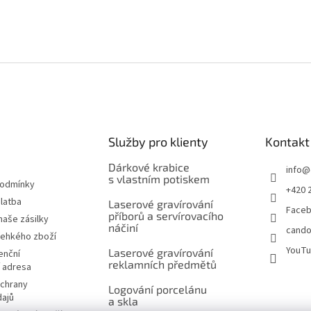
Služby pro klienty
Kontakt
Dárkové krabice
info
@
s vlastním potiskem
podmínky
+420 
latba
Laserové gravírování
Face
příborů a servírovacího
naše zásilky
náčiní
cando
řehkého zboží
YouT
Laserové gravírování
enční
reklamních předmětů
í adresa
chrany
Logování porcelánu
dajů
a skla