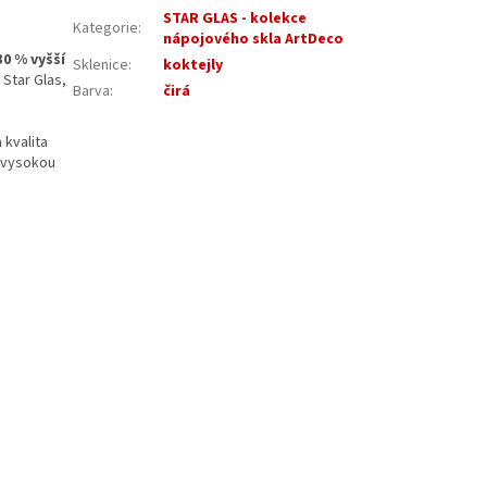
STAR GLAS - kolekce
Kategorie
:
nápojového skla ArtDeco
30 % vyšší
Sklenice
:
koktejly
Star Glas,
Barva
:
čirá
 kvalita
u vysokou