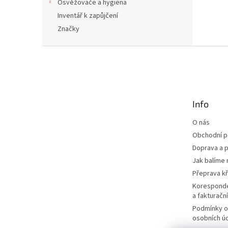
Osvěžovače a hygiena
Inventář k zapůjčení
Značky
Z
á
p
a
t
Info
í
O nás
Obchodní 
Doprava a p
Jak balíme 
Přeprava k
Korespond
a fakturačn
Podmínky o
osobních ú