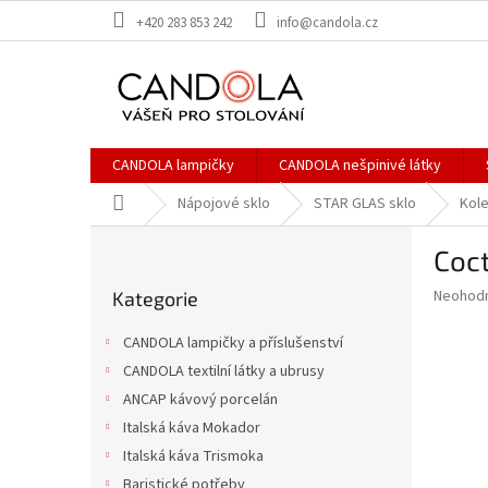
Přejít
+420 283 853 242
info@candola.cz
na
obsah
CANDOLA lampičky
CANDOLA nešpinivé látky
Domů
Nápojové sklo
STAR GLAS sklo
Kol
P
Coct
o
Přeskočit
s
Průměr
Neohod
Kategorie
kategorie
t
hodnoce
r
produkt
CANDOLA lampičky a příslušenství
a
je
CANDOLA textilní látky a ubrusy
0,0
n
z
ANCAP kávový porcelán
n
5
í
Italská káva Mokador
hvězdič
p
Italská káva Trismoka
a
Baristické potřeby