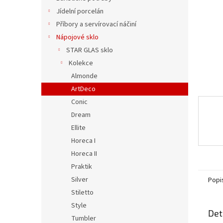
n
Jídelní porcelán
e
Příbory a servírovací náčiní
l
Nápojové sklo
STAR GLAS sklo
Kolekce
Almonde
ArtDeco
Conic
Dream
Ellite
Horeca I
Horeca II
Praktik
Silver
Popi
Stiletto
Style
Det
Tumbler