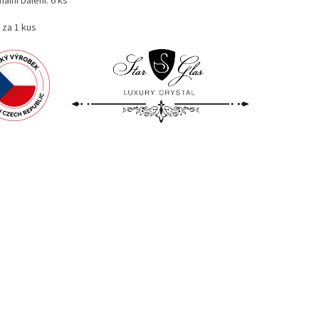
nální balení: 6 ks
 za 1 kus