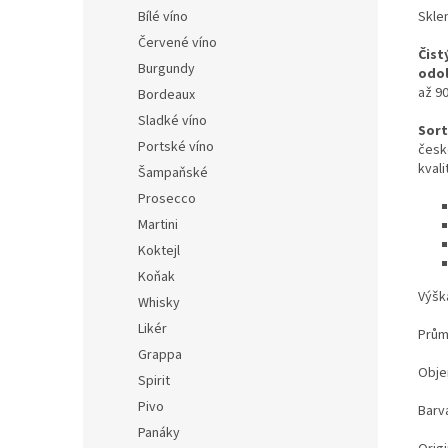
Sklen
Bílé víno
Červené víno
Čist
Burgundy
odol
až 9
Bordeaux
Sladké víno
Sort
Portské víno
česk
kvali
Šampaňské
Prosecco
Martini
Koktejl
Koňak
Výšk
Whisky
Likér
Prům
Grappa
Obje
Spirit
Pivo
Barva
Panáky