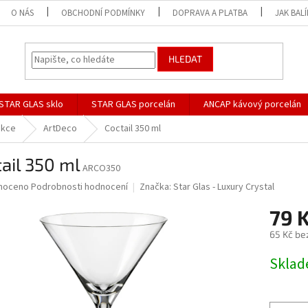
O NÁS
OBCHODNÍ PODMÍNKY
DOPRAVA A PLATBA
JAK BAL
HLEDAT
STAR GLAS sklo
STAR GLAS porcelán
ANCAP kávový porcelán
ekce
ArtDeco
Coctail 350 ml
ail 350 ml
ARCO350
né
noceno
Podrobnosti hodnocení
Značka:
Star Glas - Luxury Crystal
ní
79 
u
65 Kč be
Měrná
Skla
cena:
ek.