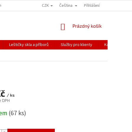
CZK
Čeština
ÍME NAŠE ZÁSILKY
PŘEPRAVA KŘEHKÉHO ZBOŽÍ
Přihlášení
KORESPONDENČNÍ A
NÁKUPNÍ
Prázdný košík
KOŠÍK
Leštičky skla a příborů
Služby pro klienty
Katalogy
Kč
/ ks
z DPH
dem
(67 ks)