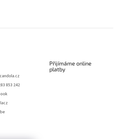
Přijímáme online
platby
candola.cz
283 853 242
book
lacz
ube