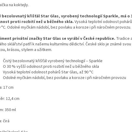
ička na koktejly.
ý bezolovnatý křišťál Star Glas, vyrobený technologií Sparkle, má o 
nost proti rozbití než u běžného skla.
Vysoká teplotní odolnost pohárů 
0 °C. Odolné myčkám nádobí, bez povlaku a koroze i při náročném provozu.
iment privátní značky Star Glas se vyrábí v České republice.
Tradice a
ého sklářství patří k našemu kulturnímu dědictví. České sklo je známé svo
tou, krásou, stylem a užitkem.
Čistý bezolovnatý křišťál vyrobený technologií – Sparkle
O 30 % vyšší odolnost proti rozbití než u běžného skla
Vysoká teplotní odolnost pohárů Star Glas, až 90 °C
Odolné myčkám nádobí, bez povlaku a koroze i při náročném provozu
a: 17 cm
ěr: 12,4 cm
m: 350 ml
: čirá