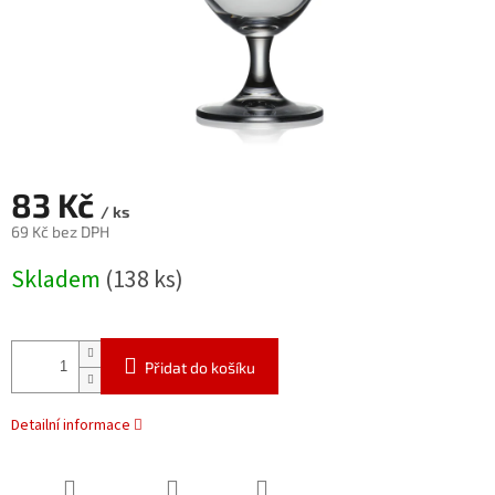
83 Kč
/ ks
69 Kč bez DPH
Měrná
Skladem
(138 ks)
cena:
Přidat do košíku
Detailní informace