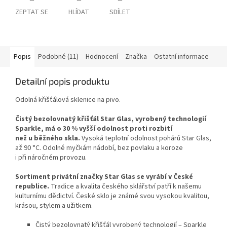
ZEPTAT SE
HLÍDAT
SDÍLET
Popis
Podobné (11)
Hodnocení
Značka
Ostatní informace
Detailní popis produktu
Odolná křišťálová sklenice na pivo.
Čistý bezolovnatý křišťál Star Glas, vyrobený technologií
Sparkle, má o 30 % vyšší odolnost proti rozbití
než u běžného skla.
Vysoká teplotní odolnost pohárů Star Glas,
až 90 °C. Odolné myčkám nádobí, bez povlaku a koroze
i při náročném provozu.
Sortiment privátní značky Star Glas se vyrábí v České
republice.
Tradice a kvalita českého sklářství patří k našemu
kulturnímu dědictví. České sklo je známé svou vysokou kvalitou,
krásou, stylem a užitkem.
Čistý bezolovnatý křišťál vyrobený technologií – Sparkle