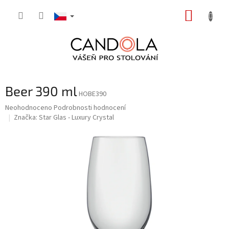
Přejít
NÁKUP
na
obsah
KOŠÍK
Beer 390 ml
HOBE390
Průměrné
Neohodnoceno
Podrobnosti hodnocení
hodnocení
Značka:
Star Glas - Luxury Crystal
produktu
je
0,0
z
5
hvězdiček.