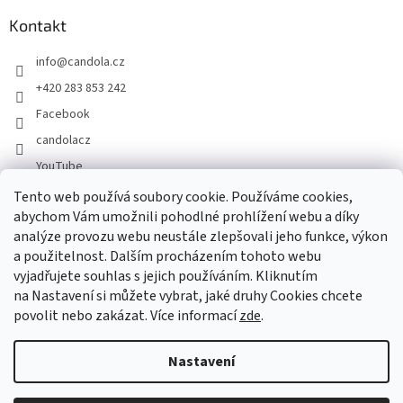
Kontakt
info
@
candola.cz
+420 283 853 242
Facebook
candolacz
YouTube
Tento web používá soubory cookie. Používáme cookies,
abychom Vám umožnili pohodlné prohlížení webu a díky
Přijímáme online platby
analýze provozu webu neustále zlepšovali jeho funkce, výkon
a použitelnost. Dalším procházením tohoto webu
vyjadřujete souhlas s jejich používáním. Kliknutím
na Nastavení si můžete vybrat, jaké druhy Cookies chcete
povolit nebo zakázat. Více informací
zde
.
Vytvořil Shoptet
Nastavení
Copyright 2026
GASTRO HOLDING CANDOLA, s. r. o.
. Všechna