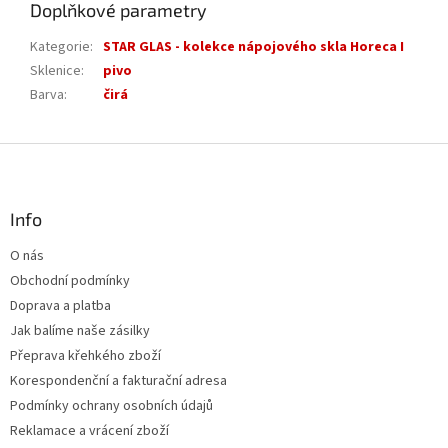
Doplňkové parametry
Kategorie
:
STAR GLAS - kolekce nápojového skla Horeca I
Sklenice
:
pivo
Barva
:
čirá
Z
á
p
a
Info
t
O nás
í
Obchodní podmínky
Doprava a platba
Jak balíme naše zásilky
Přeprava křehkého zboží
Korespondenční a fakturační adresa
Podmínky ochrany osobních údajů
Reklamace a vrácení zboží