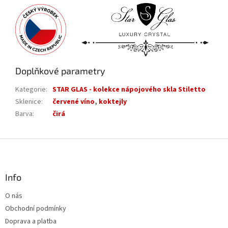
Doplňkové parametry
Kategorie
:
STAR GLAS - kolekce nápojového skla Stiletto
Sklenice
:
červené víno
,
koktejly
Barva
:
čirá
Z
á
p
a
Info
t
O nás
í
Obchodní podmínky
Doprava a platba