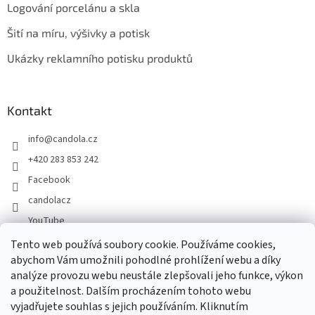
Logování porcelánu a skla
Šití na míru, výšivky a potisk
Ukázky reklamního potisku produktů
Kontakt
info
@
candola.cz
+420 283 853 242
Facebook
candolacz
YouTube
Tento web používá soubory cookie. Používáme cookies,
abychom Vám umožnili pohodlné prohlížení webu a díky
Přijímáme online platby
analýze provozu webu neustále zlepšovali jeho funkce, výkon
a použitelnost. Dalším procházením tohoto webu
vyjadřujete souhlas s jejich používáním. Kliknutím