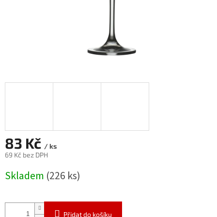
83 Kč
/ ks
69 Kč bez DPH
Měrná
Skladem
(226 ks)
cena:
Přidat do košíku