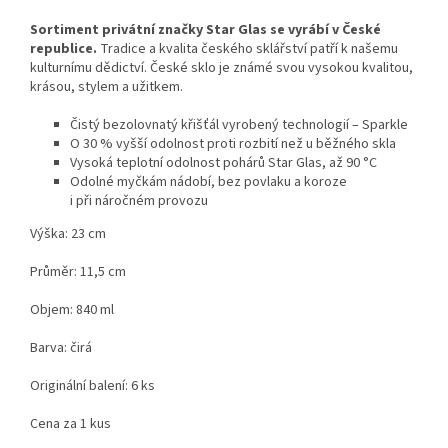
Sortiment privátní značky Star Glas se vyrábí v České
republice.
Tradice a kvalita českého sklářství patří k našemu
kulturnímu dědictví. České sklo je známé svou vysokou kvalitou,
krásou, stylem a užitkem.
Čistý bezolovnatý křišťál vyrobený technologií – Sparkle
O 30 % vyšší odolnost proti rozbití než u běžného skla
Vysoká teplotní odolnost pohárů Star Glas, až 90 °C
Odolné myčkám nádobí, bez povlaku a koroze
i při náročném provozu
Výška: 23 cm
Průměr: 11,5 cm
Objem: 840 ml
Barva: čirá
Originální balení: 6 ks
Cena za 1 kus