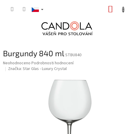
Přejít
NÁKUP
na
obsah
KOŠÍK
Burgundy 840 ml
STBU840
Průměrné
Neohodnoceno
Podrobnosti hodnocení
hodnocení
Značka:
Star Glas - Luxury Crystal
produktu
je
0,0
z
5
hvězdiček.