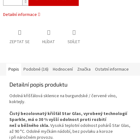
Detailní informace
ZEPTAT SE
HLÍDAT
SDÍLET
Popis
Podobné (16)
Hodnocení
Značka
Ostatní informace
Detailní popis produktu
Odolná křišťálová sklenice na burgundské / červené víno,
koktejly.
Čistý bezolovnatý křišťál Star Glas, vyrobený technologií
Sparkle, má o 30 % vyšší odolnost proti rozbití
než u běžného skla.
Vysoká teplotní odolnost pohárů Star Glas,
až 90 °C. Odolné myčkám nádobí, bez povlaku a koroze
i při náročném provozu.