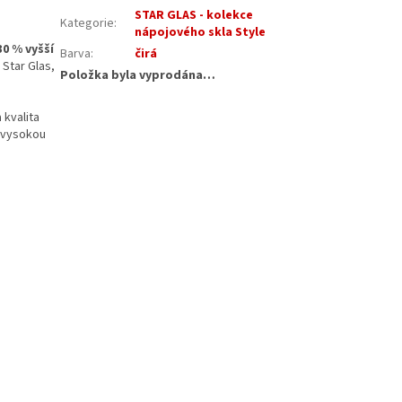
STAR GLAS - kolekce
Kategorie
:
nápojového skla Style
30 % vyšší
Barva
:
čirá
Star Glas,
Položka byla vyprodána…
 kvalita
u vysokou