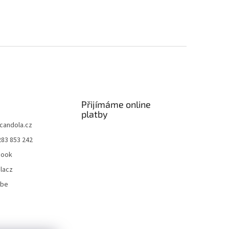
Přijímáme online
platby
candola.cz
283 853 242
book
lacz
ube