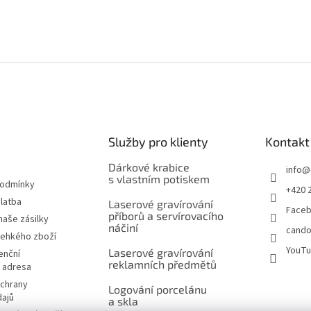
Služby pro klienty
Kontakt
Dárkové krabice
info
@
s vlastním potiskem
podmínky
+420 
latba
Laserové gravírování
Face
příborů a servírovacího
naše zásilky
náčiní
cando
řehkého zboží
YouT
Laserové gravírování
enční
reklamních předmětů
í adresa
chrany
Logování porcelánu
dajů
a skla