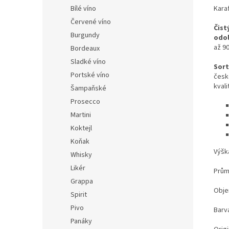
Karaf
Bílé víno
Červené víno
Čist
Burgundy
odol
až 9
Bordeaux
Sladké víno
Sort
Portské víno
česk
kvali
Šampaňské
Prosecco
Martini
Koktejl
Koňak
Výšk
Whisky
Likér
Prům
Grappa
Obje
Spirit
Pivo
Barva
Panáky