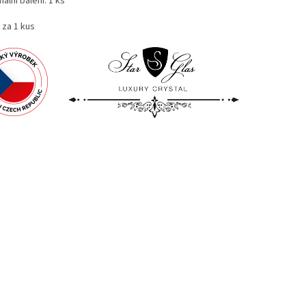
nální balení: 1 ks
 za 1 kus