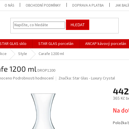
O NÁS
OBCHODNÍ PODMÍNKY
DOPRAVA A PLATBA
JAK BAL
HLEDAT
STAR GLAS sklo
STAR GLAS porcelán
ANCAP kávový porcelán
ekce
Style
Carafe 1200 ml
afe 1200 ml
DROP1200
né
noceno
Podrobnosti hodnocení
Značka:
Star Glas - Luxury Crystal
ní
442
u
365 Kč b
Měrná
Na do
cena:
ek.
Položka 