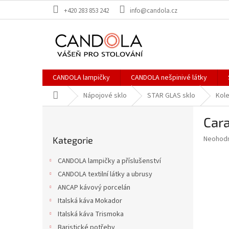
Přejít
+420 283 853 242
info@candola.cz
na
obsah
CANDOLA lampičky
CANDOLA nešpinivé látky
Domů
Nápojové sklo
STAR GLAS sklo
Kol
P
Car
o
Přeskočit
s
Průměr
Neohod
Kategorie
kategorie
t
hodnoce
r
produkt
CANDOLA lampičky a příslušenství
a
je
CANDOLA textilní látky a ubrusy
0,0
n
z
ANCAP kávový porcelán
n
5
í
Italská káva Mokador
hvězdič
p
Italská káva Trismoka
a
Baristické potřeby