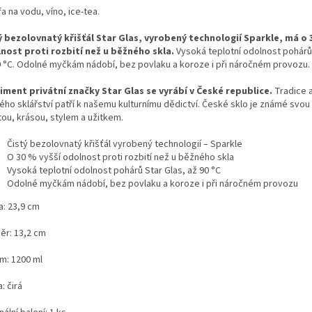
a na vodu, víno, ice-tea.
ý bezolovnatý křišťál Star Glas, vyrobený technologií Sparkle, má o 
nost proti rozbití než u běžného skla.
Vysoká teplotní odolnost pohárů 
0 °C. Odolné myčkám nádobí, bez povlaku a koroze i při náročném provozu.
iment privátní značky Star Glas se vyrábí v České republice.
Tradice a
ého sklářství patří k našemu kulturnímu dědictví. České sklo je známé svo
tou, krásou, stylem a užitkem.
Čistý bezolovnatý křišťál vyrobený technologií – Sparkle
O 30 % vyšší odolnost proti rozbití než u běžného skla
Vysoká teplotní odolnost pohárů Star Glas, až 90 °C
Odolné myčkám nádobí, bez povlaku a koroze i při náročném provozu
a: 23,9 cm
ěr: 13,2 cm
m: 1200 ml
: čirá