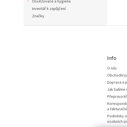
Osvěžovače a hygiena
Inventář k zapůjčení
Značky
Z
á
p
a
t
Info
í
O nás
Obchodní 
Doprava a p
Jak balíme 
Přeprava k
Korespond
a fakturačn
Podmínky o
osobních ú