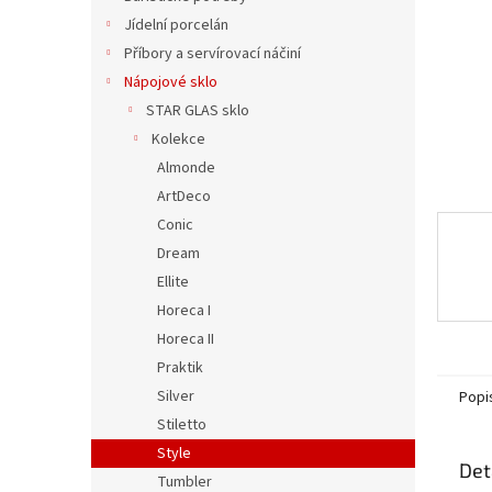
n
Jídelní porcelán
e
Příbory a servírovací náčiní
l
Nápojové sklo
STAR GLAS sklo
Kolekce
Almonde
ArtDeco
Conic
Dream
Ellite
Horeca I
Horeca II
Praktik
Silver
Popi
Stiletto
Style
Det
Tumbler