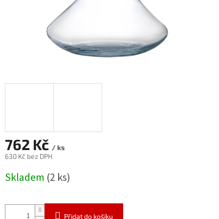
762 Kč
/ ks
630 Kč bez DPH
Měrná
Skladem
(2 ks)
cena:
Přidat do košíku