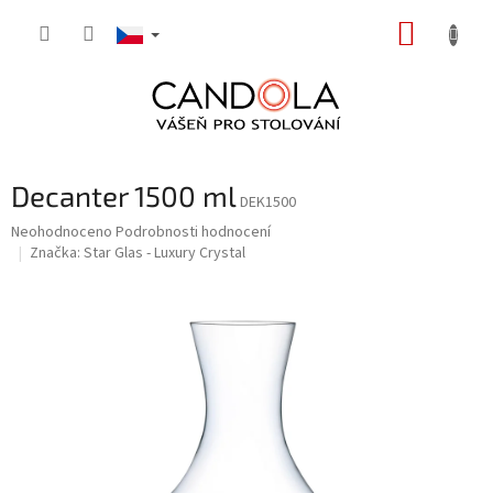
Přejít
NÁKUP
na
obsah
KOŠÍK
Decanter 1500 ml
DEK1500
Průměrné
Neohodnoceno
Podrobnosti hodnocení
hodnocení
Značka:
Star Glas - Luxury Crystal
produktu
je
0,0
z
5
hvězdiček.