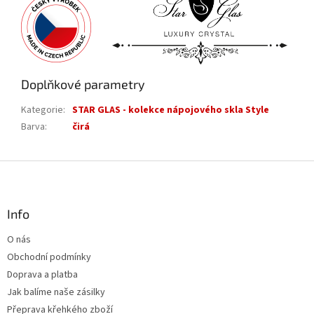
Doplňkové parametry
Kategorie
:
STAR GLAS - kolekce nápojového skla Style
Barva
:
čirá
Z
á
p
a
Info
t
O nás
í
Obchodní podmínky
Doprava a platba
Jak balíme naše zásilky
Přeprava křehkého zboží