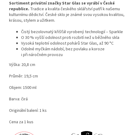
Sortiment privátní značky Star Glas se vyrábí v České
republice.
Tradice a kvalita českého sklářství patří k našemu
kulturnímu dědictví. České sklo je známé svou vysokou kvalitou,
krásou, stylem a užitkem.
Čistý bezolovnatý křišťál vyrobený technologií – Sparkle
O 30 % vyšší odolnost proti rozbití než u běžného skla
Vysoká teplotní odolnost pohárů Star Glas, až 90 °C
Odolné myčkám nádobí, bez povlaku a koroze
i při náročném provozu
Výška: 20,8 cm
Průměr: 19,5 cm
Objem: 1500 ml
Barva: čirá
Originální balení: 1 ks
Cena za 1 kus