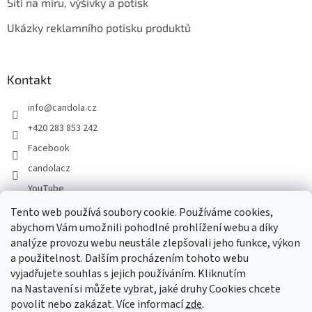
Šití na míru, výšivky a potisk
Ukázky reklamního potisku produktů
Kontakt
info
@
candola.cz
+420 283 853 242
Facebook
candolacz
YouTube
Tento web používá soubory cookie. Používáme cookies,
abychom Vám umožnili pohodlné prohlížení webu a díky
Přijímáme online platby
analýze provozu webu neustále zlepšovali jeho funkce, výkon
a použitelnost. Dalším procházením tohoto webu
vyjadřujete souhlas s jejich používáním. Kliknutím
na Nastavení si můžete vybrat, jaké druhy Cookies chcete
povolit nebo zakázat. Více informací
zde
.