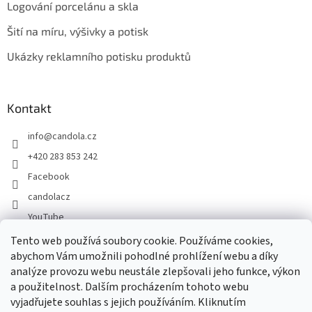
Logování porcelánu a skla
Šití na míru, výšivky a potisk
Ukázky reklamního potisku produktů
Kontakt
info
@
candola.cz
+420 283 853 242
Facebook
candolacz
YouTube
Tento web používá soubory cookie. Používáme cookies,
abychom Vám umožnili pohodlné prohlížení webu a díky
Přijímáme online platby
analýze provozu webu neustále zlepšovali jeho funkce, výkon
a použitelnost. Dalším procházením tohoto webu
vyjadřujete souhlas s jejich používáním. Kliknutím