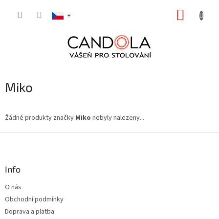
Přejít
NÁKUP
na
obsah
KOŠÍK
Miko
Žádné produkty značky
Miko
nebyly nalezeny...
Z
á
p
a
Info
t
O nás
í
Obchodní podmínky
Doprava a platba