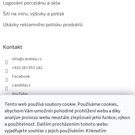
Logování porcelánu a skla
Šití na míru, výšivky a potisk
Ukázky reklamního potisku produktů
Kontakt
info
@
candola.cz
+420 283 853 242
Facebook
candolacz
YouTube
Tento web používá soubory cookie. Používáme cookies,
abychom Vám umožnili pohodlné prohlížení webu a díky
Přijímáme online platby
analýze provozu webu neustále zlepšovali jeho funkce, výkon
a použitelnost. Dalším procházením tohoto webu
vyjadřujete souhlas s jejich používáním. Kliknutím