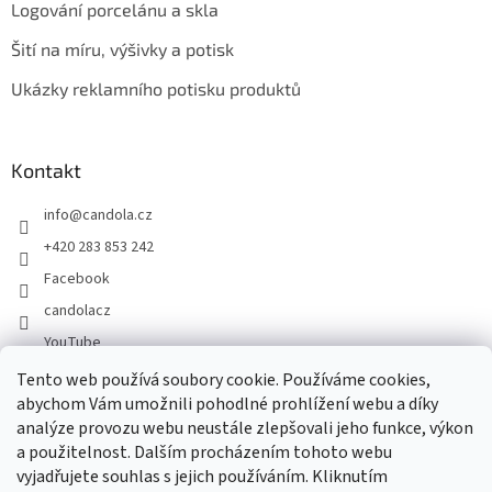
Logování porcelánu a skla
Šití na míru, výšivky a potisk
Ukázky reklamního potisku produktů
Kontakt
info
@
candola.cz
+420 283 853 242
Facebook
candolacz
YouTube
Tento web používá soubory cookie. Používáme cookies,
abychom Vám umožnili pohodlné prohlížení webu a díky
Přijímáme online platby
analýze provozu webu neustále zlepšovali jeho funkce, výkon
a použitelnost. Dalším procházením tohoto webu
vyjadřujete souhlas s jejich používáním. Kliknutím