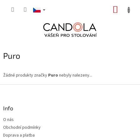
Přejít
NÁKUP
na
obsah
KOŠÍK
Puro
Žádné produkty značky
Puro
nebyly nalezeny...
Z
á
p
a
Info
t
O nás
í
Obchodní podmínky
Doprava a platba