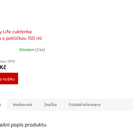
 Life cukřenka
o s pokličkou 150 ml
Skladem
(2 ks)
 bez DPH
 Kč
o košíku
s
Hodnocení
Značka
Ostatní informace
ailní popis produktu