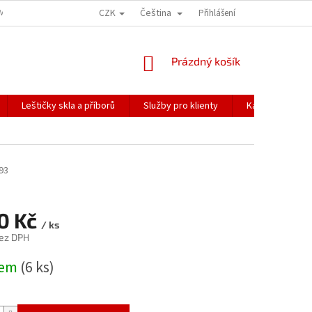
CZK
Čeština
ÍME NAŠE ZÁSILKY
PŘEPRAVA KŘEHKÉHO ZBOŽÍ
Přihlášení
KORESPONDENČNÍ A
NÁKUPNÍ
Prázdný košík
KOŠÍK
Leštičky skla a příborů
Služby pro klienty
Katalogy
93
40 Kč
/ ks
ez DPH
dem
(6 ks)