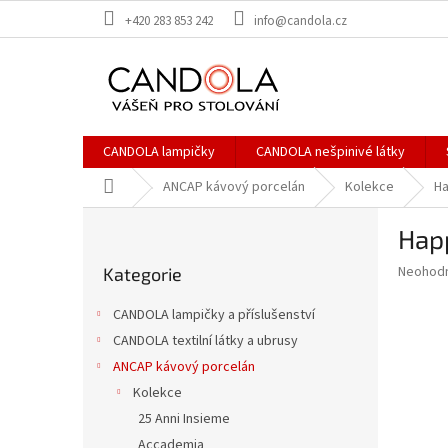
Přejít
+420 283 853 242
info@candola.cz
na
obsah
CANDOLA lampičky
CANDOLA nešpinivé látky
Domů
ANCAP kávový porcelán
Kolekce
Ha
P
Happ
o
Přeskočit
s
Průměr
Neohod
Kategorie
kategorie
t
hodnoce
r
produkt
CANDOLA lampičky a příslušenství
a
je
CANDOLA textilní látky a ubrusy
0,0
n
z
ANCAP kávový porcelán
n
5
í
Kolekce
hvězdič
p
25 Anni Insieme
a
Accademia