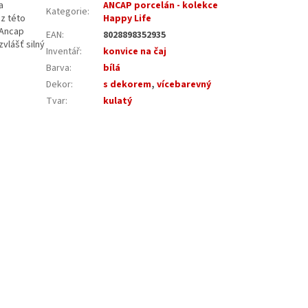
a
ANCAP porcelán - kolekce
Kategorie
:
 z této
Happy Life
 Ancap
EAN
:
8028898352935
vlášť silný
Inventář
:
konvice na čaj
Barva
:
bílá
Dekor
:
s dekorem
,
vícebarevný
Tvar
:
kulatý