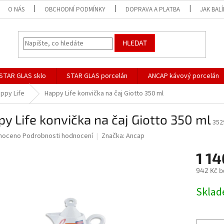
O NÁS
OBCHODNÍ PODMÍNKY
DOPRAVA A PLATBA
JAK BAL
HLEDAT
STAR GLAS sklo
STAR GLAS porcelán
ANCAP kávový porcelán
ppy Life
Happy Life konvička na čaj Giotto 350 ml
y Life konvička na čaj Giotto 350 ml
352
né
noceno
Podrobnosti hodnocení
Značka:
Ancap
ní
1 1
u
942 Kč b
Měrná
Skla
cena:
ek.