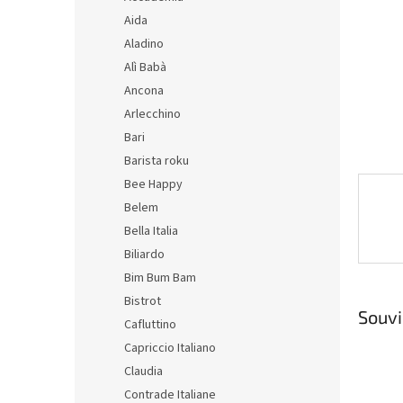
n
Aida
e
Aladino
l
Alì Babà
Ancona
Arlecchino
Bari
Barista roku
Bee Happy
Belem
Bella Italia
Biliardo
Bim Bum Bam
Bistrot
Souvi
Cafluttino
Capriccio Italiano
Claudia
Contrade Italiane