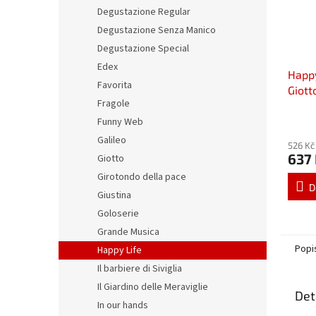
Degustazione Regular
Degustazione Senza Manico
Degustazione Special
Edex
Happy
Favorita
Giott
Fragole
Funny Web
Galileo
526 Kč
637
Giotto
Girotondo della pace
D
Giustina
Goloserie
Grande Musica
Popi
Happy Life
Il barbiere di Siviglia
Il Giardino delle Meraviglie
Det
In our hands