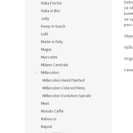
Deko
Italia Fiorita
ze s
Italia in Bici
kole
Jolly
se v
porc
Keep in touch
Lidò
Obje
Made in Italy
Výšk
Magie
Mercatini
Origi
Milano Centrale
Cena
Millecolori
Millecolori Hand Painted
Millecolori Colored Rims
Millecolori Evolution Spirale
Mimì
Mondo Caffè
Nabucco
Napoli