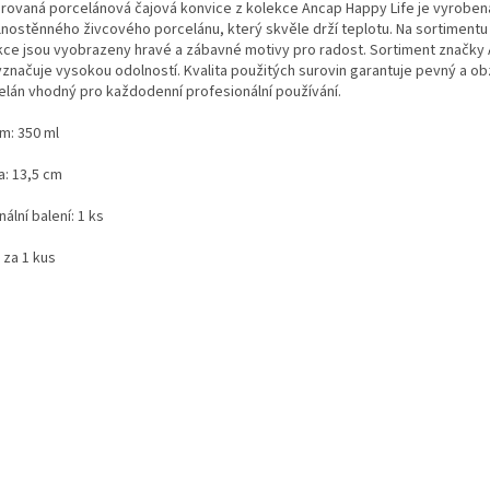
rovaná porcelánová čajová konvice z kolekce Ancap Happy Life je vyroben
ilnostěnného živcového porcelánu, který skvěle drží teplotu. Na sortimentu
kce jsou vyobrazeny hravé a zábavné motivy pro radost. Sortiment značky
yznačuje vysokou odolností. Kvalita použitých surovin garantuje pevný a obz
elán vhodný pro každodenní profesionální používání.
m: 350 ml
a: 13,5 cm
nální balení: 1 ks
 za 1 kus