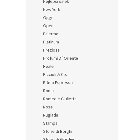
Nejlepší šálek
New York
Oggi
Open
Palermo
Platinum
Preziosa
Profumi D´Oriente
Reale
Riccioli & Co.
Ritmo Espresso
Roma
Romeo e Giulietta
Rose
Rugiada
Stampa
Storie di Borghi
Storie di Giardini