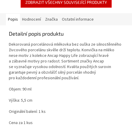
ZOBRAZIT VŠECHNY SOUVISEJÍCÍ PRODUKTY
Popis
Hodnocení
Značka
Ostatní informace
Detailní popis produktu
Dekorovaná porcelánová mlékovka bez ouška ze silnostěnného
živcového porcelánu skvěle drží teplotu. Konvička na mléko
nese motiv z kolekce Ancap Happy Life zobrazující hravé
a zábavné motivy pro radost. Sortiment značky Ancap
se vyznačuje vysokou odolností. Kvalita použitých surovin
garantuje pevný a obzvlášť silný porcelán vhodný
pro každodenní profesionální používání.
Objem: 90 ml
Výška: 5,5 cm
Originální balení: 1 ks
Cena za 1 kus