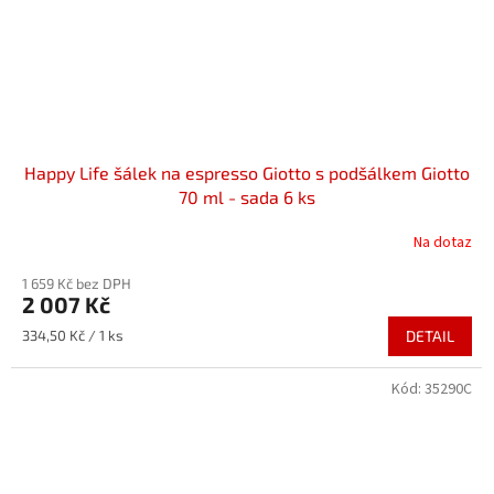
Happy Life šálek na espresso Giotto s podšálkem Giotto
70 ml - sada 6 ks
Na dotaz
1 659 Kč bez DPH
2 007 Kč
Měrná
334,50 Kč / 1 ks
DETAIL
cena:
Kód:
35290C