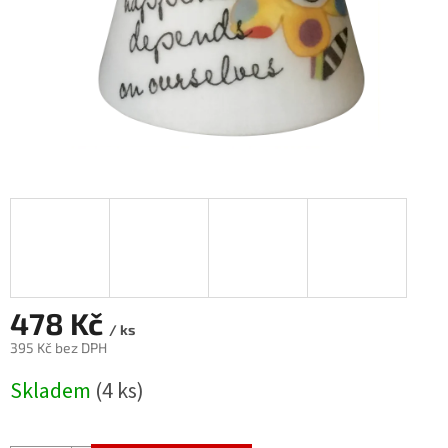
478 Kč
/ ks
395 Kč bez DPH
Měrná
Skladem
(4 ks)
cena: