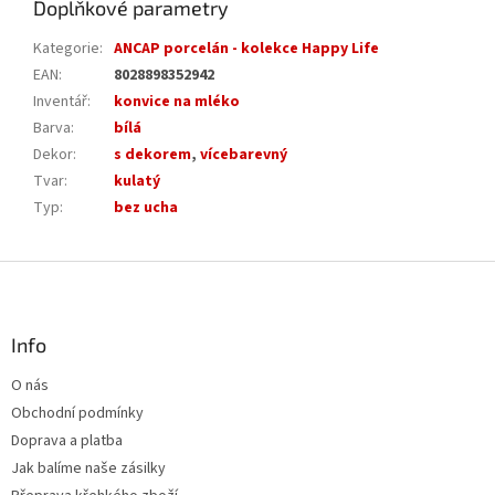
Doplňkové parametry
Kategorie
:
ANCAP porcelán - kolekce Happy Life
EAN
:
8028898352942
Inventář
:
konvice na mléko
Barva
:
bílá
Dekor
:
s dekorem
,
vícebarevný
Tvar
:
kulatý
Typ
:
bez ucha
Z
á
p
a
Info
t
O nás
í
Obchodní podmínky
Doprava a platba
Jak balíme naše zásilky