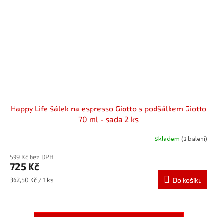
Happy Life šálek na espresso Giotto s podšálkem Giotto
70 ml - sada 2 ks
Skladem
(2 balení)
599 Kč bez DPH
725 Kč
Měrná
362,50 Kč / 1 ks
Do košíku
cena: