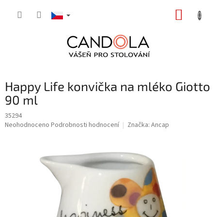
Přejít
NÁKUP
na
obsah
KOŠÍK
Happy Life konvička na mléko Giotto
90 ml
35294
Průměrné
Neohodnoceno
Podrobnosti hodnocení
Značka:
Ancap
hodnocení
produktu
je
0,0
z
5
hvězdiček.