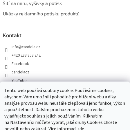
Šití na míru, výšivky a potisk
Ukázky reklamního potisku produktů
Kontakt
info
@
candola.cz
+420 283 853 242
Facebook
candolacz
YouTube
Tento web používá soubory cookie. Používáme cookies,
abychom Vám umožnili pohodlné prohlížení webu a díky
Přijímáme online platby
analýze provozu webu neustále zlepšovali jeho funkce, výkon
a použitelnost. Dalším procházením tohoto webu
vyjadřujete souhlas s jejich používáním. Kliknutím
na Nastavení si můžete vybrat, jaké druhy Cookies chcete
povolit nebo zakázat. Více informací
zde
.