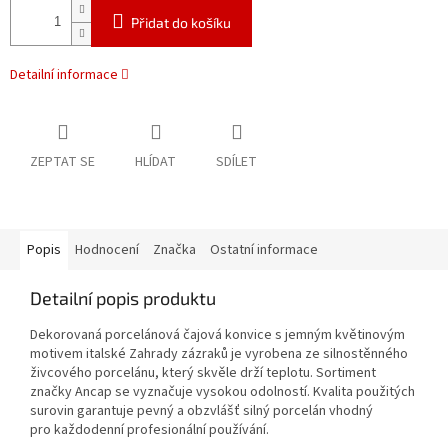
Přidat do košíku
Detailní informace
ZEPTAT SE
HLÍDAT
SDÍLET
Popis
Hodnocení
Značka
Ostatní informace
Detailní popis produktu
Dekorovaná porcelánová čajová konvice s jemným květinovým
motivem italské Zahrady zázraků je vyrobena ze silnostěnného
živcového porcelánu, který skvěle drží teplotu. Sortiment
značky Ancap se vyznačuje vysokou odolností. Kvalita použitých
surovin garantuje pevný a obzvlášť silný porcelán vhodný
pro každodenní profesionální používání.