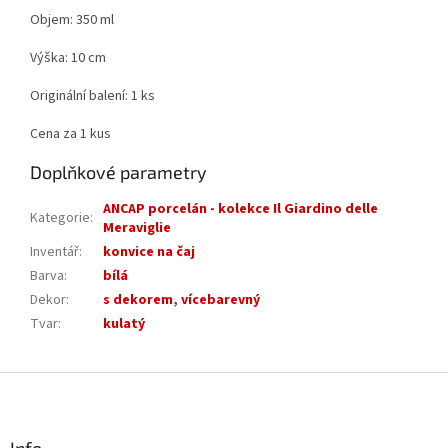
Objem: 350 ml
Výška: 10 cm
Originální balení: 1 ks
Cena za 1 kus
Doplňkové parametry
ANCAP porcelán - kolekce Il Giardino delle
Kategorie
:
Meraviglie
Inventář
:
konvice na čaj
Barva
:
bílá
Dekor
:
s dekorem
,
vícebarevný
Tvar
:
kulatý
Z
á
p