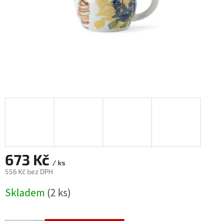
673 Kč
/ ks
556 Kč bez DPH
Měrná
Skladem
(2 ks)
cena: