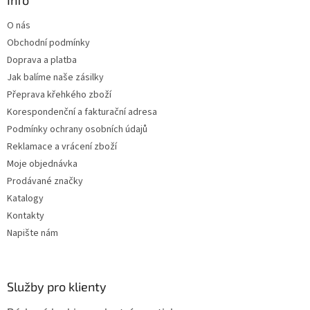
a
Info
t
O nás
í
Obchodní podmínky
Doprava a platba
Jak balíme naše zásilky
Přeprava křehkého zboží
Korespondenční a fakturační adresa
Podmínky ochrany osobních údajů
Reklamace a vrácení zboží
Moje objednávka
Prodávané značky
Katalogy
Kontakty
Napište nám
Služby pro klienty