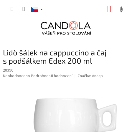
Přejít
NÁKUP
na
obsah
KOŠÍK
Lidò šálek na cappuccino a čaj
s podšálkem Edex 200 ml
28390
Průměrné
Neohodnoceno
Podrobnosti hodnocení
Značka:
Ancap
hodnocení
produktu
je
0,0
z
5
hvězdiček.