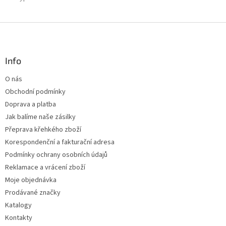
Z
á
p
a
Info
t
O nás
í
Obchodní podmínky
Doprava a platba
Jak balíme naše zásilky
Přeprava křehkého zboží
Korespondenční a fakturační adresa
Podmínky ochrany osobních údajů
Reklamace a vrácení zboží
Moje objednávka
Prodávané značky
Katalogy
Kontakty