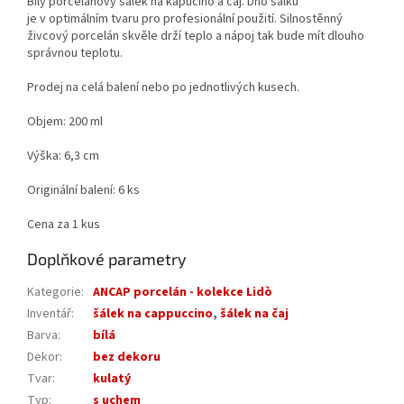
Bílý porcelánový šálek na kapučíno a čaj. Dno šálku
je v optimálním tvaru pro profesionální použití. Silnostěnný
živcový porcelán skvěle drží teplo a nápoj tak bude mít dlouho
správnou teplotu.
Prodej na celá balení nebo po jednotlivých kusech.
Objem: 200 ml
Výška: 6,3 cm
Originální balení: 6 ks
Cena za 1 kus
Doplňkové parametry
Kategorie
:
ANCAP porcelán - kolekce Lidò
Inventář
:
šálek na cappuccino
,
šálek na čaj
Barva
:
bílá
Dekor
:
bez dekoru
Tvar
:
kulatý
Typ
:
s uchem