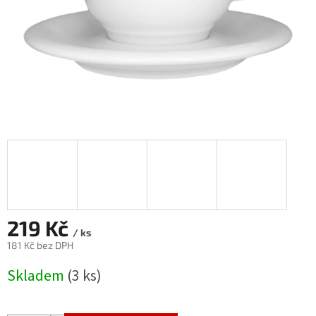
219 Kč
/ ks
181 Kč bez DPH
Měrná
Skladem
(3 ks)
cena: