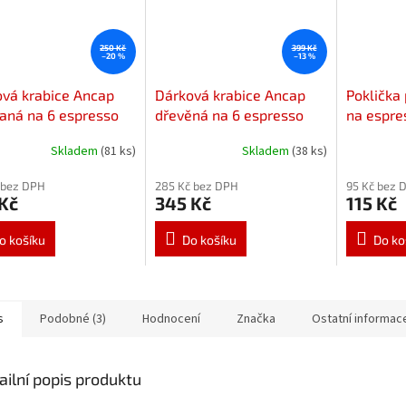
250 Kč
399 Kč
–20 %
–13 %
vá krabice Ancap
Dárková krabice Ancap
Poklička 
aná na 6 espresso
dřevěná na 6 espresso
na espre
 s podšálky
šálků s podšálky
Giotto, P
Skladem
(81 ks)
Skladem
(38 ks)
Jolly
 bez DPH
285 Kč bez DPH
95 Kč bez 
Kč
345 Kč
115 Kč
o košíku
Do košíku
Do ko
s
Podobné (3)
Hodnocení
Značka
Ostatní informac
ailní popis produktu