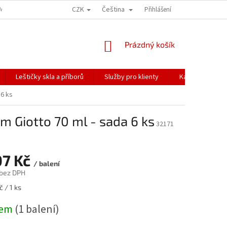
CZK
Čeština
ÍME NAŠE ZÁSILKY
PŘEPRAVA KŘEHKÉHO ZBOŽÍ
Přihlášení
KORESPONDENČNÍ A
NÁKUPNÍ
Prázdný košík
KOŠÍK
Leštičky skla a příborů
Služby pro klienty
Katalogy
 6 ks
m Giotto 70 ml - sada 6 ks
32171
07 Kč
/ balení
 bez DPH
 / 1 ks
dem
(1 balení)