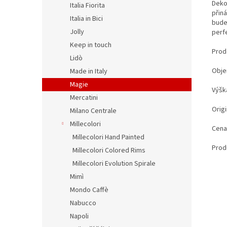
Deko
Italia Fiorita
přiná
Italia in Bici
bude 
Jolly
perf
Keep in touch
Prode
Lidò
Obje
Made in Italy
Magie
Výšk
Mercatini
Origi
Milano Centrale
Millecolori
Cena
Millecolori Hand Painted
Prod
Millecolori Colored Rims
Millecolori Evolution Spirale
Mimì
Mondo Caffè
Nabucco
Napoli