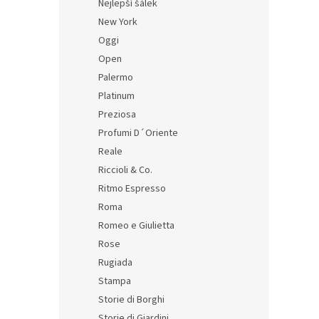
Nejlepší šálek
New York
Oggi
Open
Palermo
Platinum
Preziosa
Profumi D´Oriente
Reale
Riccioli & Co.
Ritmo Espresso
Roma
Romeo e Giulietta
Rose
Rugiada
Stampa
Storie di Borghi
Storie di Giardini