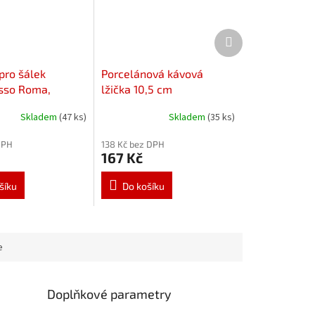
Další
produkt
pro šálek
Porcelánová kávová
sso Roma,
lžička 10,5 cm
alermo, Favorita,
Skladem
(47 ks)
Skladem
(35 ks)
DPH
138 Kč bez DPH
167 Kč
šíku
Do košíku
e
Doplňkové parametry