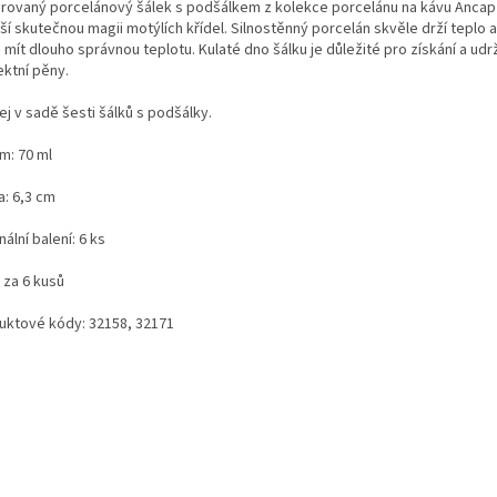
rovaný porcelánový šálek s podšálkem z kolekce porcelánu na kávu Ancap
ší skutečnou magii motýlích křídel. Silnostěnný porcelán skvěle drží teplo a
mít dlouho správnou teplotu. Kulaté dno šálku je důležité pro získání a udr
ektní pěny.
j v sadě šesti šálků s podšálky.
m: 70 ml
a: 6,3 cm
nální balení: 6 ks
 za 6 kusů
uktové kódy: 32158, 32171