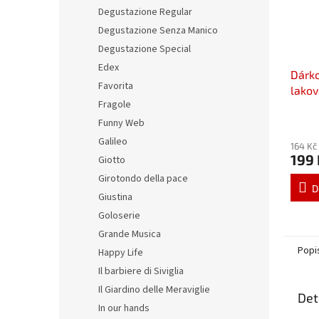
Degustazione Regular
Degustazione Senza Manico
Degustazione Special
Edex
Dárko
Favorita
lakov
Fragole
šálků
Funny Web
Galileo
164 Kč
199 
Giotto
Girotondo della pace
D
Giustina
Goloserie
Grande Musica
Popi
Happy Life
Il barbiere di Siviglia
Il Giardino delle Meraviglie
Det
In our hands