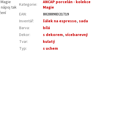
 Magie
ANCAP porcelán - kolekce
Kategorie
:
 nápoj tak
Magie
žení
EAN
:
8028898321719
Inventář
:
šálek na espresso
,
sada
Barva
:
bílá
Dekor
:
s dekorem
,
vícebarevný
Tvar
:
kulatý
Typ
:
s uchem