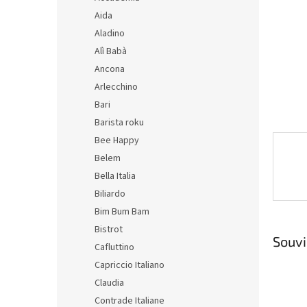
n
Aida
e
Aladino
l
Alì Babà
Ancona
Arlecchino
Bari
Barista roku
Bee Happy
Belem
Bella Italia
Biliardo
Bim Bum Bam
Bistrot
Souvi
Cafluttino
Capriccio Italiano
Claudia
Contrade Italiane