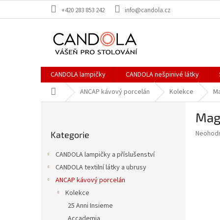
Přejít
+420 283 853 242
info@candola.cz
na
obsah
CANDOLA lampičky
CANDOLA nešpinivé látky
Domů
ANCAP kávový porcelán
Kolekce
M
P
Magi
o
Přeskočit
s
Průměr
Neohod
Kategorie
kategorie
t
hodnoce
r
produkt
CANDOLA lampičky a příslušenství
a
je
CANDOLA textilní látky a ubrusy
0,0
n
z
ANCAP kávový porcelán
n
5
í
Kolekce
hvězdič
p
25 Anni Insieme
a
Accademia