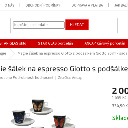
O NÁS
OBCHODNÍ PODMÍNKY
DOPRAVA A PLATBA
JAK BAL
HLEDAT
STAR GLAS sklo
STAR GLAS porcelán
ANCAP kávový porcelán
agie
Magie šálek na espresso Giotto s podšálkem Giotto 70 ml - sada
e šálek na espresso Giotto s podšálke
né
noceno
Podrobnosti hodnocení
Značka:
Ancap
ní
2 0
u
1 659 Kč
Měrná
334,50 Kč
cena:
ek.
Skla