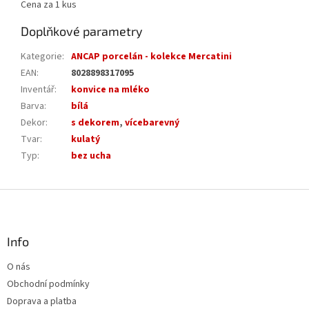
Cena za 1 kus
Doplňkové parametry
Kategorie
:
ANCAP porcelán - kolekce Mercatini
EAN
:
8028898317095
Inventář
:
konvice na mléko
Barva
:
bílá
Dekor
:
s dekorem
,
vícebarevný
Tvar
:
kulatý
Typ
:
bez ucha
Z
á
p
a
Info
t
O nás
í
Obchodní podmínky
Doprava a platba