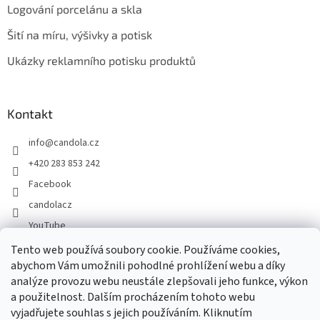
Logování porcelánu a skla
Šití na míru, výšivky a potisk
Ukázky reklamního potisku produktů
Kontakt
info
@
candola.cz
+420 283 853 242
Facebook
candolacz
YouTube
Tento web používá soubory cookie. Používáme cookies,
abychom Vám umožnili pohodlné prohlížení webu a díky
Přijímáme online platby
analýze provozu webu neustále zlepšovali jeho funkce, výkon
a použitelnost. Dalším procházením tohoto webu
vyjadřujete souhlas s jejich používáním. Kliknutím