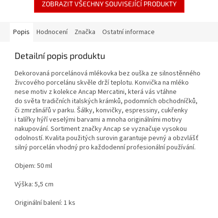
ZOBRAZIT VŠECHNY SOUVISEJÍCÍ PRODUKTY
Popis
Hodnocení
Značka
Ostatní informace
Detailní popis produktu
Dekorovaná porcelánová mlékovka bez ouška ze silnostěnného
živcového porcelánu skvěle drží teplotu. Konvička na mléko
nese motiv z kolekce Ancap Mercatini, která vás vtáhne
do světa tradičních italských krámků, podomních obchodníčků,
či zmrzlinářů v parku. Šálky, konvičky, espressiny, cukřenky
i talířky hýří veselými barvami a mnoha originálními motivy
nakupování. Sortiment značky Ancap se vyznačuje vysokou
odolností. Kvalita použitých surovin garantuje pevný a obzvlášť
silný porcelán vhodný pro každodenní profesionální používání.
Objem: 50 ml
Výška: 5,5 cm
Originální balení: 1 ks