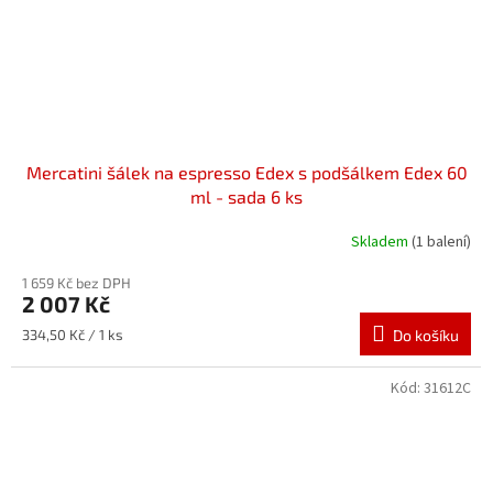
Mercatini šálek na espresso Edex s podšálkem Edex 60
ml - sada 6 ks
Skladem
(1 balení)
1 659 Kč bez DPH
2 007 Kč
Měrná
334,50 Kč / 1 ks
Do košíku
cena:
Kód:
31612C