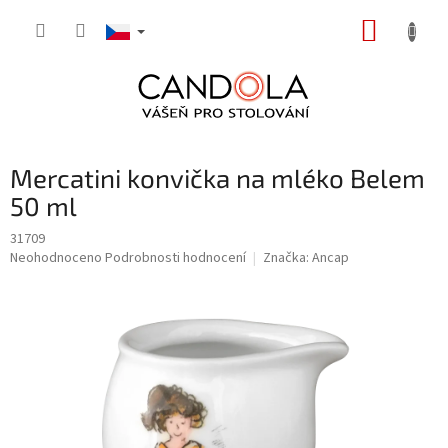
Přejít
NÁKUP
na
obsah
KOŠÍK
Mercatini konvička na mléko Belem
50 ml
31709
Průměrné
Neohodnoceno
Podrobnosti hodnocení
Značka:
Ancap
hodnocení
produktu
je
0,0
z
5
hvězdiček.