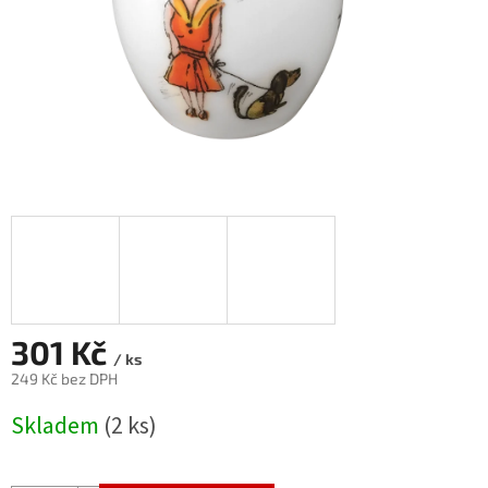
301 Kč
/ ks
249 Kč bez DPH
Měrná
Skladem
(2 ks)
cena: