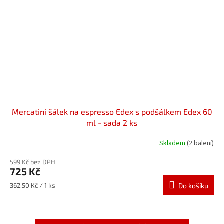
Mercatini šálek na espresso Edex s podšálkem Edex 60
ml - sada 2 ks
Skladem
(2 balení)
599 Kč bez DPH
725 Kč
Měrná
362,50 Kč / 1 ks
Do košíku
cena: