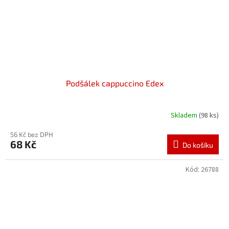
Podšálek cappuccino Edex
Skladem
(98 ks)
56 Kč bez DPH
68 Kč
Do košíku
Kód:
26788