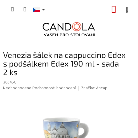
Přejít
NÁKUP
na
obsah
KOŠÍK
Venezia šálek na cappuccino Edex
s podšálkem Edex 190 ml - sada
2 ks
36545C
Průměrné
Neohodnoceno
Podrobnosti hodnocení
Značka:
Ancap
hodnocení
produktu
je
0,0
z
5
hvězdiček.