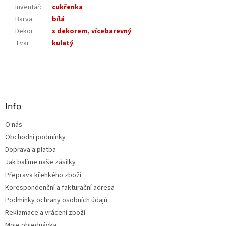
Inventář
:
cukřenka
Barva
:
bílá
Dekor
:
s dekorem
,
vícebarevný
Tvar
:
kulatý
Z
á
p
a
Info
t
O nás
í
Obchodní podmínky
Doprava a platba
Jak balíme naše zásilky
Přeprava křehkého zboží
Korespondenční a fakturační adresa
Podmínky ochrany osobních údajů
Reklamace a vrácení zboží
Moje objednávka