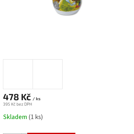
478 Kč
/ ks
395 Kč bez DPH
Měrná
Skladem
(1 ks)
cena: