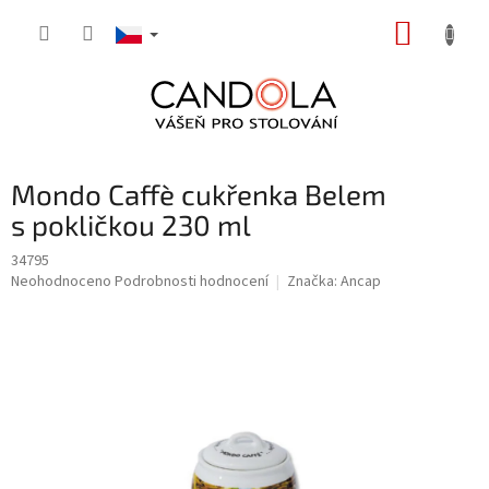
Přejít
NÁKUP
na
obsah
KOŠÍK
Mondo Caffè cukřenka Belem
s pokličkou 230 ml
34795
Průměrné
Neohodnoceno
Podrobnosti hodnocení
Značka:
Ancap
hodnocení
produktu
je
0,0
z
5
hvězdiček.