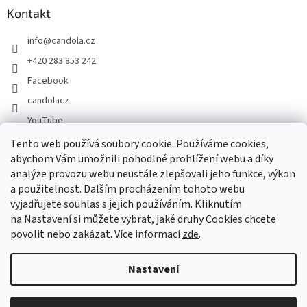
Kontakt
info
@
candola.cz
+420 283 853 242
Facebook
candolacz
YouTube
Tento web používá soubory cookie. Používáme cookies,
abychom Vám umožnili pohodlné prohlížení webu a díky
Přijímáme online platby
analýze provozu webu neustále zlepšovali jeho funkce, výkon
a použitelnost. Dalším procházením tohoto webu
vyjadřujete souhlas s jejich používáním. Kliknutím
na Nastavení si můžete vybrat, jaké druhy Cookies chcete
povolit nebo zakázat. Více informací
zde
.
Vytvořil Shoptet
Nastavení
Copyright 2026
GASTRO HOLDING CANDOLA, s. r. o.
. Všechna