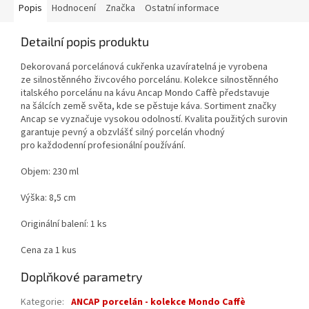
Popis
Hodnocení
Značka
Ostatní informace
Detailní popis produktu
Dekorovaná porcelánová cukřenka uzavíratelná je vyrobena
ze silnostěnného živcového porcelánu. Kolekce silnostěnného
italského porcelánu na kávu Ancap Mondo Caffè představuje
na šálcích země světa, kde se pěstuje káva. Sortiment značky
Ancap se vyznačuje vysokou odolností. Kvalita použitých surovin
garantuje pevný a obzvlášť silný porcelán vhodný
pro každodenní profesionální používání.
Objem: 230 ml
Výška: 8,5 cm
Originální balení: 1 ks
Cena za 1 kus
Doplňkové parametry
Kategorie
:
ANCAP porcelán - kolekce Mondo Caffè